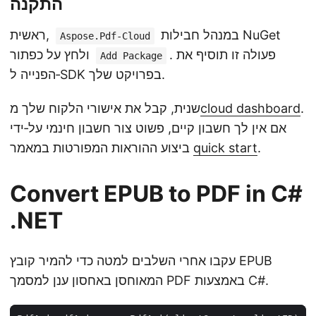
התקנה
במנהל חבילות NuGet
ראשית,
Aspose.Pdf-Cloud
. פעולה זו תוסיף את
ולחץ על כפתור
Add Package
הפנייה ל‑SDK בפרויקט שלך.
.
cloud dashboard
שנית, קבל את אישורי הלקוח שלך מ
אם אין לך חשבון קיים, פשוט צור חשבון חינמי על‑ידי
.
quick start
ביצוע ההוראות המפורטות במאמר
Convert EPUB to PDF in C#
.NET
עקבו אחרי השלבים למטה כדי להמיר קובץ EPUB
המאוחסן באחסון ענן למסמך PDF באמצעות C#.