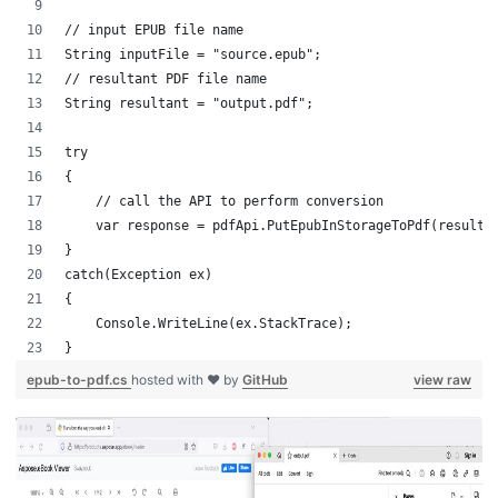
// input EPUB file name
String inputFile = "source.epub";
// resultant PDF file name
String resultant = "output.pdf";
try
{
    // call the API to perform conversion
    var response = pdfApi.PutEpubInStorageToPdf(resulta
}
catch(Exception ex)
{
    Console.WriteLine(ex.StackTrace);
}
epub-to-pdf.cs
hosted with ❤ by
GitHub
view raw