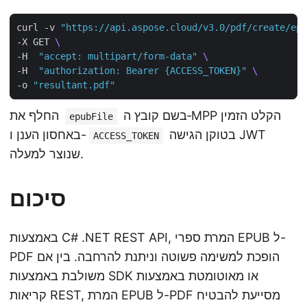
curl -v 
"https://api.aspose.cloud/v3.0/pdf/create/epu
-X GET 
-H  
"accept: multipart/form-data"
-H  
"authorization: Bearer {ACCESS_TOKEN}"
-o 
"resultant.pdf"
בשם קובץ ה‑MPP הקלט הזמין
החלף את
epubFile
בטוקן הגישה JWT
באחסון הענן ו-
ACCESS_TOKEN
שנוצר למעלה.
סיכום
באמצעות C# .NET REST API, המרת ספרי EPUB ל-
PDF הופכת למשימה פשוטה וניתנת להרחבה. בין אם
משולבת באמצעות SDK או מאוטומטת באמצעות
קריאות REST, המרת EPUB ל-PDF מסייעת להבטיח