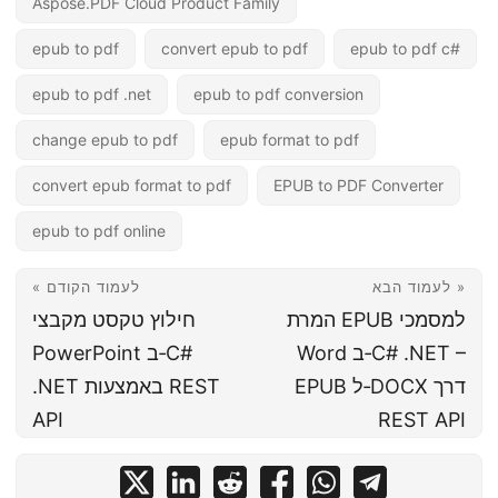
Aspose.PDF Cloud Product Family
epub to pdf
convert epub to pdf
epub to pdf c#
epub to pdf .net
epub to pdf conversion
change epub to pdf
epub format to pdf
convert epub format to pdf
EPUB to PDF Converter
epub to pdf online
לעמוד הבא »
« לעמוד הקודם
המרת EPUB למסמכי
חילוץ טקסט מקבצי
Word ב‑C# .NET –
PowerPoint ב‑C#
EPUB ל‑DOCX דרך
.NET באמצעות REST
API
REST API