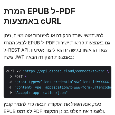
המרת EPUB ל-PDF
באמצעות cURL
למשתמשי שורת הפקודה או לצינורות אוטומציה, ניתן
לבצע המרת EPUB ל-PDF גם באמצעות קריאות ישירות
ל-REST API. הצעד הראשון בגישה זו הוא ליצור אסימון
גישה JWT באמצעות הפקודה הבאה:
curl -v 
"https://api.aspose.cloud/connect/token"
 -X POST 
 -d 
"grant_type=client_credentials&client_id=XXXXX-XX
 -H 
"Content-Type: application/x-www-form-urlencoded"
 -H 
"Accept: application/json"
כעת, אנא הפעל את הפקודה הבאה כדי להמיר קובץ
EPUB לפורמט PDF ולשמור את הפלט בכונן המקומי.