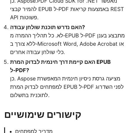
כן. Aspose.PDF Cloud SDK for .NET מאפשר
להמיר קבצי EPUB ל‑PDF באמצעות קריאות REST
API פשוטות.
האם נדרש תוכנת שולחן עבודה?
לא. כל תהליך ההמרה מ‑EPUB ל‑PDF מתבצע בענן
ללא צורך ב‑Microsoft Word, Adobe Acrobat או
כלי שולחן עבודה אחרים.
האם קיימת דרך חינמית לבדוק המרת EPUB
ל‑PDF?
כן. Aspose מציעה גרסת ניסיון חינמית המאפשרת
למפתחים לבדוק המרת EPUB ל‑PDF לפני השדרוג
לתוכנית בתשלום.
קישורים שימושיים
מדריך למפתחים