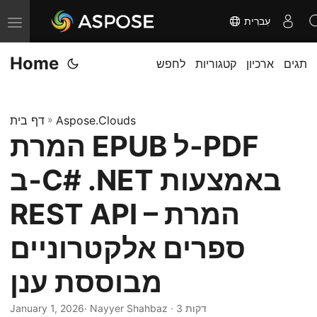
עִברִית
T
o
Home
תגים
ארכיון
קטגוריות
לחפש
g
g
l
Aspose.Clouds
»
דף בית
e
המרת EPUB ל-PDF
n
a
ב‑C# .NET באמצעות
v
i
REST API – המרת
g
ספרים אלקטרוניים
a
t
מבוססת ענן
i
o
· Nayyer Shahbaz · 3 דקות
January 1, 2026