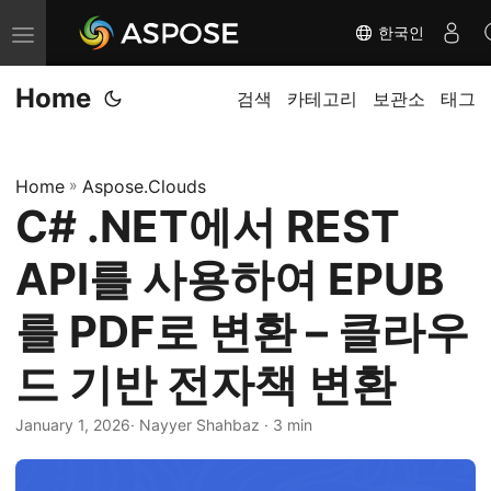
한국인
내
비
Home
게
검색
카테고리
보관소
태그
이
션
Home
»
Aspose.Clouds
전
C# .NET에서 REST
환
API를 사용하여 EPUB
를 PDF로 변환 – 클라우
드 기반 전자책 변환
January 1, 2026
· Nayyer Shahbaz · 3 min