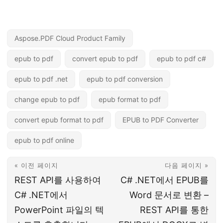
Aspose.PDF Cloud Product Family
epub to pdf
convert epub to pdf
epub to pdf c#
epub to pdf .net
epub to pdf conversion
change epub to pdf
epub format to pdf
convert epub format to pdf
EPUB to PDF Converter
epub to pdf online
« 이전 페이지
다음 페이지 »
REST API를 사용하여
C# .NET에서 EPUB를
C# .NET에서
Word 문서로 변환 –
PowerPoint 파일의 텍
REST API를 통한