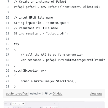
// Create an instance of PdfApi
PdfApi pdfApi = new PdfApi(clientSecret, clientID);
// input EPUB file name
String inputFile = "source.epub";
// resultant PDF file name
String resultant = "output.pdf";
try
{
    // call the API to perform conversion
    var response = pdfApi.PutEpubInStorageToPdf(resulta
}
catch(Exception ex)
{
    Console.WriteLine(ex.StackTrace);
}
epub-to-pdf.cs
hosted with ❤ by
GitHub
view raw