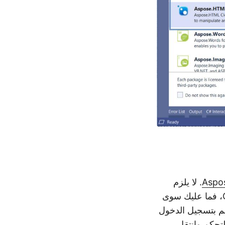
. لا يلزم
وجود بطاقة ائتمان أو تفاصيل دفع أخرى. إذا كان لديك حساب GitHub أو Google، فما عليك سوى
قم بتسجيل الدخول
لتحكم وانتقل