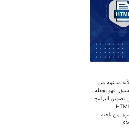
لأنه مدعوم من
نسيق، فهو يجعله
ن تضمين البرامج
لضارة داخل ملفات HTML. وقد شهدت الهجمات البارزة باستخدام أكواد HTML
خيرة. من ناحية