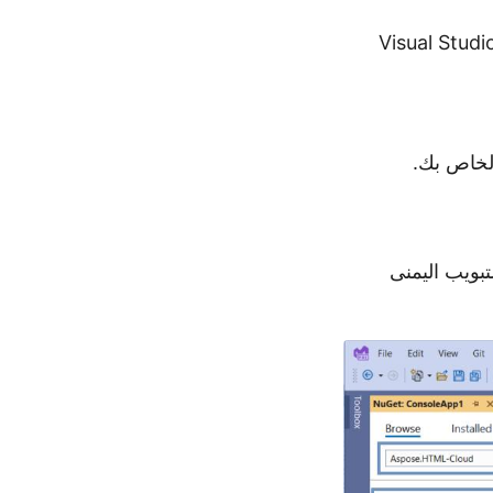
ريقة الأسهل الأخرى هي تثبيت SDK عبر NuGet Package Manager داخل Visual Studio
لخاص بك.
علامة التبويب اليمنى