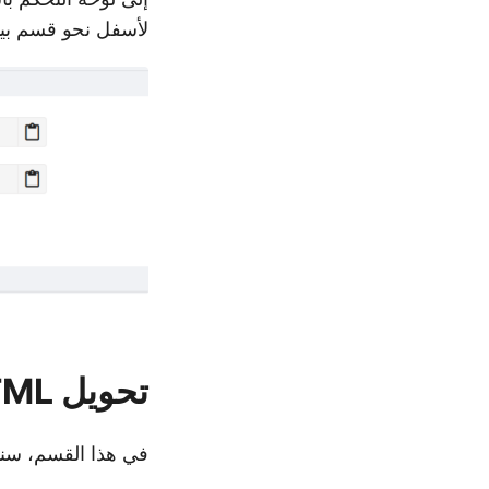
لأسفل نحو قسم بيا
تحويل HTML إلى XPS في C#
في هذا القسم، سنناقش تحويل ملفات HTML