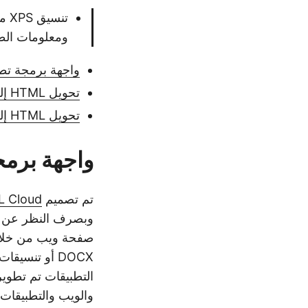
ومعلومات الطب
واجهة برمجة تطبيق
تحويل HTML إلى XPS في C#
تحويل HTML إلى XPS باستخدام cURL
واجهة برمجة
تم تصميم
L Cloud
وبصرف النظر عن إدخال HTML، يمكننا
والويب والتطبيقات 