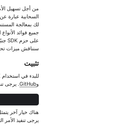
لك بمعالجة المستن
جميع فوائد الأنواع القوية وإ
على 
سنناقش ميزات تحو
تثبيت
للبدء في استخدام Cloud SDK، فإن الخطوة الأولى هي تثبيته عبر النظام. تتوفر SDK عبر
و
GitHub
. يرجى تنفي
يرجى تنفيذ الأمر الت