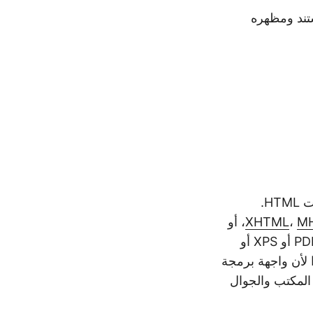
م XML في تخطيط المستند ومظهره
خصيصًا لتوفير الإمكانيات اللازمة لمعالجة ملفات HTML.
M
،
XHTML
، أو
صفحة ويب من خلال عنوان URL الخاص بها. يمكن أن يكون الناتج الناتج بتنسيق PDF أو XPS أو
النقطية: JPEG أو PNG أو TIFF أو BMP أو GIF. نظرًا لأن واجهة برمجة
طبيقات سطح المكتب والجوال