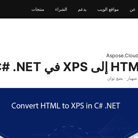
عن
مواقع الويب
يدعم
الشراء
منتجات
Aspose.Clou
 شهباز · بضع ثوان