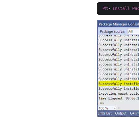
PM
> 
Install-Pa