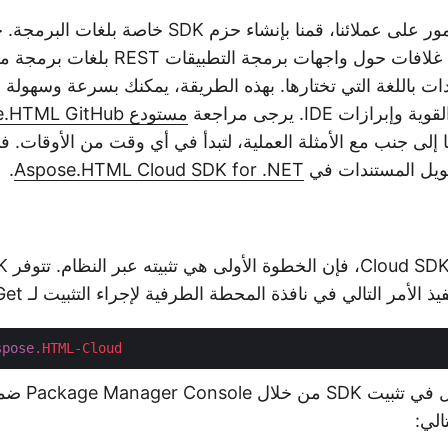
السحابية عبارة عن غلافات حول واجهات برمجة
دات باللغة التي تختارها. بهذه الطريقة، يمكنك بسرعة وسهول
برازات IDE. يرجى مراجعة
مستودع Aspose.HTML GitHub
حزم SDK جنبًا إلى جنب مع الأمثلة العملية، لتبدأ في أي وقت من الأوقات.
يل المستندات في
Aspose.HTML Cloud SDK for .NET
.
ذ الأمر التالي في نافذة المحطة الطرفية لإجراء التثبيت لـ NuGet
spose
.HTML-Cloud
الي: