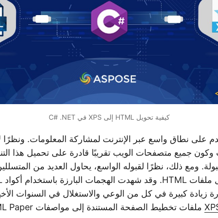
كيفية تحويل HTML إلى XPS في C# .NET
 على نطاق واسع عبر الإنترنت لمشاركة المعلومات. ونظرًا 
 وكون جميع متصفحات الويب تقريبًا قادرة على تحميل هذا الت
بولة. ومع ذلك، نظرًا لقبوله الواسع، يحاول العديد من المتسللي
النصية ا
JavaS الضارة زيادة كبيرة في كل من الوعي والاستغلال في السنوات الأ
XP
ملفات تخطيط الصفحة المستندة إلى مواصفات XML Paper.