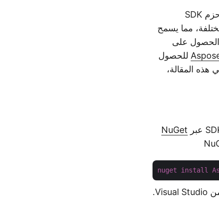
من أجل تسهيل الأمور على عملائنا، قمنا بإنشاء حزم SDK خاصة بلغات البرمجة. حزم SDK
 التطبيقات REST بلغات برمجة مختلفة، مما يسمح
ة الحصول على
للحصول
 في هذه المقالة،
NuGet
nuget
install
A
هناك خيار آخر يتمثل في تثبيت SDK من خلال Package Manager Console ضمن Visual Studio.