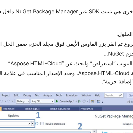
الط
لحلول.
وع ثم انقر بزر الماوس الأيمن فوق مجلد الحزم ضمن الحل ا
NuGe…
ب “استعراض” وابحث عن “Aspose.HTML-Cloud”.
انقر فوق الحزمة Aspose.HTML-Cloud، وحدد الإصدار المناسب في 
“إضافة حزمة”.