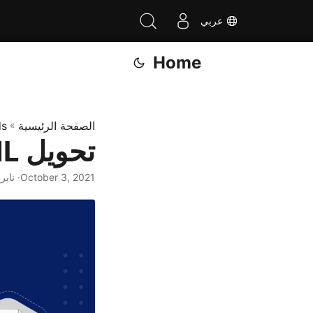
عربي
Home
الصفحة الرئيسية
»
ds
تحويل HTML إلى XPS في C# .NET
October 3, 2021
· ناير