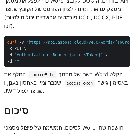
כדי לפצל את מסמך Word לקובצי DOC בודדים. ה-API
מספק גם את המינוף לציון הפורמט של הקובץ שנוצר
(פורמטים אפשריים יכולים להיות DOC, DOCX, PDF
וכו’).
curl
 -v 
"https://api.aspose.cloud/v4.0/words/{sourceF
-X PUT \

-H 
"Authorization: Bearer {accessToken}"
 \

-d 
""
בשם של מסמך Word הקלט
החלף את
sourceFile
באסימון גישה
שכבר זמין באחסון בענן, ו-
accessToken
JWT שנוצר לעיל.
סיכום
לסיכום, המשימה של פיצול מסמכי Word חושפת שתי