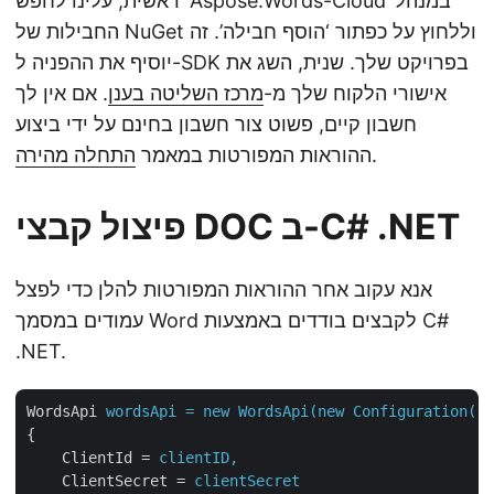
ראשית, עלינו לחפש ‘Aspose.Words-Cloud’ במנהל
החבילות של NuGet וללחוץ על כפתור ‘הוסף חבילה’. זה
יוסיף את ההפניה ל-SDK בפרויקט שלך. שנית, השג את
אישורי הלקוח שלך מ-
מרכז השליטה בענן
. אם אין לך
חשבון קיים, פשוט צור חשבון בחינם על ידי ביצוע
.
ההוראות המפורטות במאמר
התחלה מהירה
פיצול קבצי DOC ב-C# .NET
אנא עקוב אחר ההוראות המפורטות להלן כדי לפצל
עמודים במסמך Word לקבצים בודדים באמצעות C#
.NET.
WordsApi
wordsApi = new WordsApi(new Configuration()
{
ClientId
 = 
clientID,
ClientSecret
 = 
clientSecret