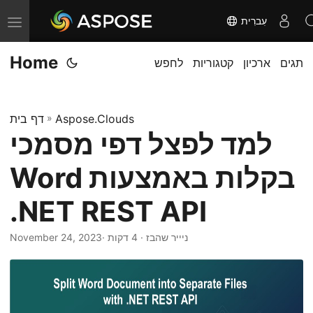
עִברִית
T
o
Home
תגים
ארכיון
קטגוריות
לחפש
g
g
l
Aspose.Clouds
»
דף בית
e
למד לפצל דפי מסמכי
n
a
Word בקלות באמצעות
v
i
.NET REST API
g
· ניייר שהבז · 4 דקות
November 24, 2023
a
t
i
o