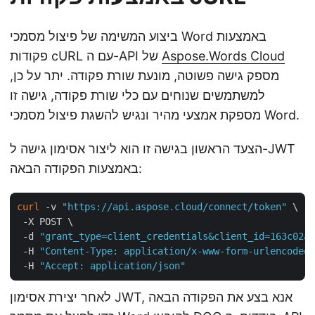
ביצוע המשימה של פיצול מסמכי Word באמצעות
Aspose.Words Cloud
פקודות cURL עם ה-API של
מספק גישה פשוטה, מונעת שורת פקודה. יתר על כן,
למשתמשים שנוחים עם כלי שורת פקודה, גישה זו
מספקת אמצעי מהיר ונגיש להשגת פיצול מסמכי Word.
הצעד הראשון בגישה זו הוא ליצור אסימון גישה ל-JWT
באמצעות הפקודה הבאה:
curl
 -v 
"https://api.aspose.cloud/connect/token"
 \

 -X POST \

 -d 
"grant_type=client_credentials&client_id=163c02a1
 -H 
"Content-Type: application/x-www-form-urlencoded"
 -H 
"Accept: application/json"
לאחר יצירת אסימון JWT, אנא בצע את הפקודה הבאה