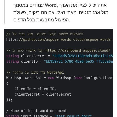
עמודים במסמך Word, אתה יכול לציין את הערך
מול ארגומנטים ‘מאת’ ו’אל’. אם הם ריקים, פעולת
הפיצול מתבצעת בכל הדפים.
// לדוגמאות מלאות וקבצי נתונים, אנא עבור אל 
https:
//github.com/aspose-words-cloud/aspose-words-cl
// קבל אישורי לקוח מ-https://dashboard.aspose.cloud/
string
 clientSecret = 
"4d84d5f6584160cbd91dba1fe145db
string
 clientID = 
"bb959721-5780-4be6-be35-ff5c3a6aa4
// צור מופע של מחלקה WordsApi
WordsApi wordsApi = 
new
 WordsApi(
new
 Configuration()

{

    ClientId = clientID,

    ClientSecret = clientSecret

});

String
 inputFileName = 
"test_result.docx"
;
