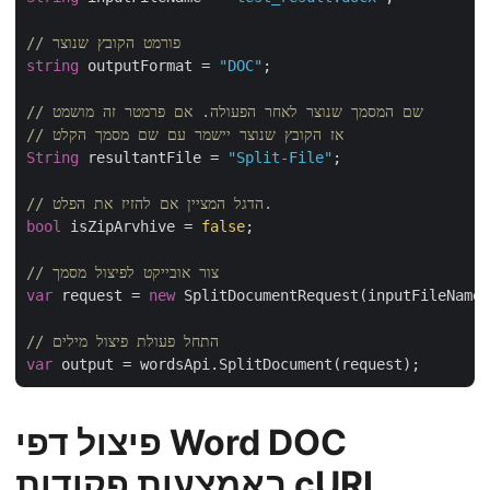
// פורמט הקובץ שנוצר
string
 outputFormat = 
"DOC"
;

// שם המסמך שנוצר לאחר הפעולה. אם פרמטר זה מושמט
// אז הקובץ שנוצר יישמר עם שם מסמך הקלט
String
 resultantFile = 
"Split-File"
;

// הדגל המציין אם להזיז את הפלט.
bool
 isZipArvhive = 
false
;

// צור אובייקט לפיצול מסמך
var
 request = 
new
 SplitDocumentRequest(inputFileName,
// התחל פעולת פיצול מילים
var
פיצול דפי Word DOC
באמצעות פקודות cURL