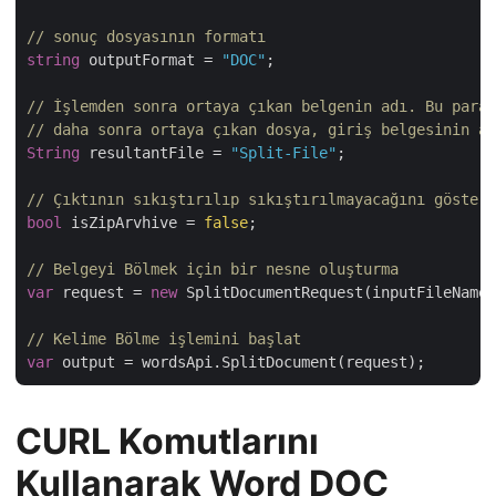
// sonuç dosyasının formatı
string
 outputFormat = 
"DOC"
;

// İşlemden sonra ortaya çıkan belgenin adı. Bu param
// daha sonra ortaya çıkan dosya, giriş belgesinin ad
String
 resultantFile = 
"Split-File"
;

// Çıktının sıkıştırılıp sıkıştırılmayacağını göstere
bool
 isZipArvhive = 
false
;

// Belgeyi Bölmek için bir nesne oluşturma
var
 request = 
new
 SplitDocumentRequest(inputFileName,
// Kelime Bölme işlemini başlat
var
CURL Komutlarını
Kullanarak Word DOC