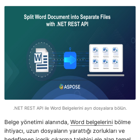
i
r
.NET REST API ile Word Belgelerini ayrı dosyalara bölün.
Belge yönetimi alanında,
Word belgelerini
bölme
ihtiyacı, uzun dosyaların yarattığı zorlukları ve
hedeflenen içerik çıkarma talebini ele alan temel