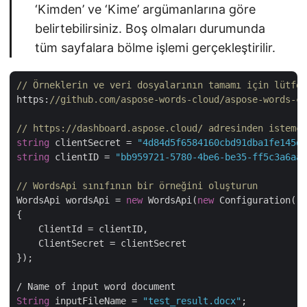
‘Kimden’ ve ‘Kime’ argümanlarına göre
belirtebilirsiniz. Boş olmaları durumunda
tüm sayfalara bölme işlemi gerçekleştirilir.
// Örneklerin ve veri dosyalarının tamamı için lütfen
https:
//github.com/aspose-words-cloud/aspose-words-cl
// https://dashboard.aspose.cloud/ adresinden istemci
string
 clientSecret = 
"4d84d5f6584160cbd91dba1fe145db
string
 clientID = 
"bb959721-5780-4be6-be35-ff5c3a6aa4
// WordsApi sınıfının bir örneğini oluşturun
WordsApi wordsApi = 
new
 WordsApi(
new
 Configuration()

{

    ClientId = clientID,

    ClientSecret = clientSecret

});

String
 inputFileName = 
"test_result.docx"
;
