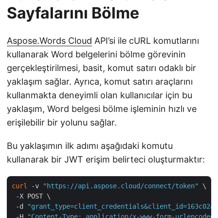
Sayfalarını Bölme
Aspose.Words Cloud
API’si ile cURL komutlarını
kullanarak Word belgelerini bölme görevinin
gerçekleştirilmesi, basit, komut satırı odaklı bir
yaklaşım sağlar. Ayrıca, komut satırı araçlarını
kullanmakta deneyimli olan kullanıcılar için bu
yaklaşım, Word belgesi bölme işleminin hızlı ve
erişilebilir bir yolunu sağlar.
Bu yaklaşımın ilk adımı aşağıdaki komutu
kullanarak bir JWT erişim belirteci oluşturmaktır:
curl
 -v 
"https://api.aspose.cloud/connect/token"
 \

 -X POST \

 -d 
"grant_type=client_credentials&client_id=163c02a1
 -H 
"Content-Type: application/x-www-form-urlencoded"