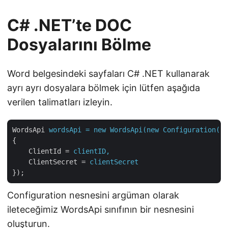
C# .NET’te DOC
Dosyalarını Bölme
Word belgesindeki sayfaları C# .NET kullanarak
ayrı ayrı dosyalara bölmek için lütfen aşağıda
verilen talimatları izleyin.
WordsApi
wordsApi = new WordsApi(new Configuration()
{
ClientId
 = 
clientID,
ClientSecret
 = 
clientSecret
});
Configuration nesnesini argüman olarak
ileteceğimiz WordsApi sınıfının bir nesnesini
oluşturun.