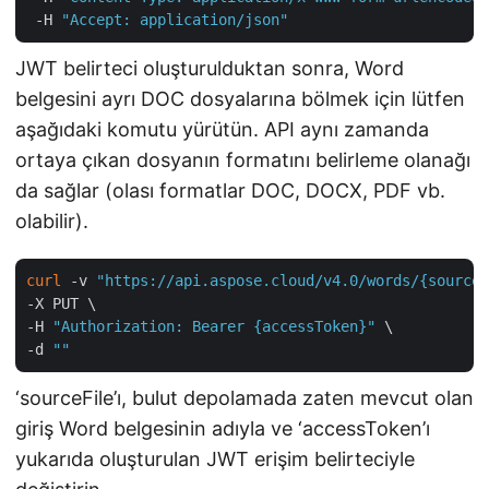
 -H 
"Accept: application/json"
JWT belirteci oluşturulduktan sonra, Word
belgesini ayrı DOC dosyalarına bölmek için lütfen
aşağıdaki komutu yürütün. API aynı zamanda
ortaya çıkan dosyanın formatını belirleme olanağı
da sağlar (olası formatlar DOC, DOCX, PDF vb.
olabilir).
curl
 -v 
"https://api.aspose.cloud/v4.0/words/{sourceF
-X PUT \

-H 
"Authorization: Bearer {accessToken}"
 \

-d 
""
‘sourceFile’ı, bulut depolamada zaten mevcut olan
giriş Word belgesinin adıyla ve ‘accessToken’ı
yukarıda oluşturulan JWT erişim belirteciyle