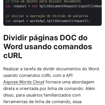
// Crie um objeto para dividir documento
var
 request = 
new
 SplitDocumentRequest(inputFileName,
// iniciar a operação de divisão de palavras
var
Dividir páginas DOC do
Word usando comandos
cURL
Realizar a tarefa de dividir documentos do Word
usando comandos cURL com a API
Aspose.Words Cloud
fornece uma abordagem
direta e orientada por linha de comando. Além
disso, para usuários familiarizados com
ferramentas de linha de comando, essa