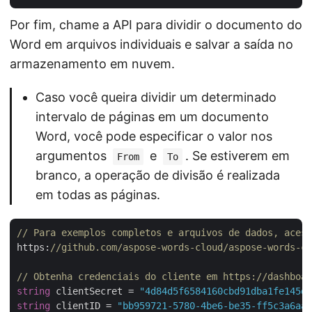
Por fim, chame a API para dividir o documento do
Word em arquivos individuais e salvar a saída no
armazenamento em nuvem.
Caso você queira dividir um determinado
intervalo de páginas em um documento
Word, você pode especificar o valor nos
argumentos
e
. Se estiverem em
From
To
branco, a operação de divisão é realizada
em todas as páginas.
// Para exemplos completos e arquivos de dados, acess
https:
//github.com/aspose-words-cloud/aspose-words-cl
// Obtenha credenciais do cliente em https://dashboar
string
 clientSecret = 
"4d84d5f6584160cbd91dba1fe145db
string
 clientID = 
"bb959721-5780-4be6-be35-ff5c3a6aa4