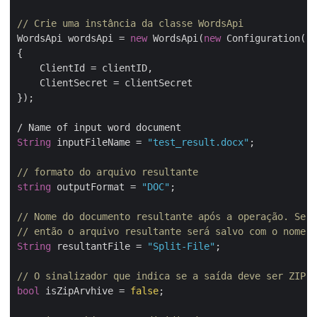
// Crie uma instância da classe WordsApi
WordsApi wordsApi = 
new
 WordsApi(
new
 Configuration()

{

    ClientId = clientID,

    ClientSecret = clientSecret

});

String
 inputFileName = 
"test_result.docx"
;

// formato do arquivo resultante
string
 outputFormat = 
"DOC"
;

// Nome do documento resultante após a operação. Se e
// então o arquivo resultante será salvo com o nome d
String
 resultantFile = 
"Split-File"
;

// O sinalizador que indica se a saída deve ser ZIP.
bool
 isZipArvhive = 
false
;
