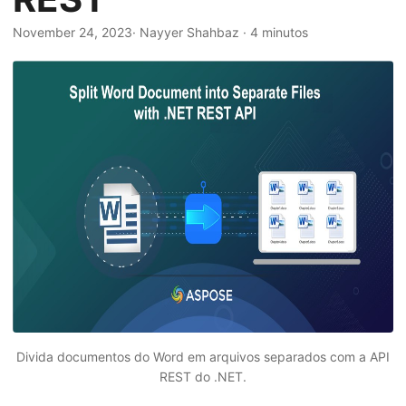
ã
o
November 24, 2023
· Nayyer Shahbaz · 4 minutos
Divida documentos do Word em arquivos separados com a API
REST do .NET.