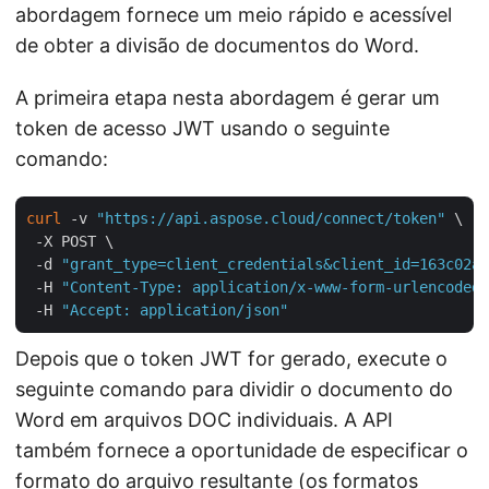
abordagem fornece um meio rápido e acessível
de obter a divisão de documentos do Word.
A primeira etapa nesta abordagem é gerar um
token de acesso JWT usando o seguinte
comando:
curl
 -v 
"https://api.aspose.cloud/connect/token"
 \

 -X POST \

 -d 
"grant_type=client_credentials&client_id=163c02a1
 -H 
"Content-Type: application/x-www-form-urlencoded"
 -H 
"Accept: application/json"
Depois que o token JWT for gerado, execute o
seguinte comando para dividir o documento do
Word em arquivos DOC individuais. A API
também fornece a oportunidade de especificar o
formato do arquivo resultante (os formatos