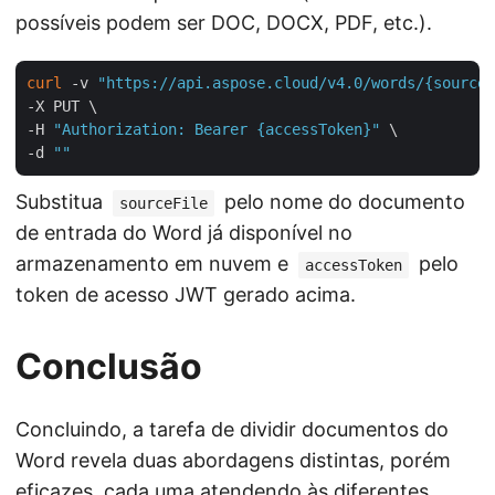
possíveis podem ser DOC, DOCX, PDF, etc.).
curl
 -v 
"https://api.aspose.cloud/v4.0/words/{sourceF
-X PUT \

-H 
"Authorization: Bearer {accessToken}"
 \

-d 
""
Substitua
pelo nome do documento
sourceFile
de entrada do Word já disponível no
armazenamento em nuvem e
pelo
accessToken
token de acesso JWT gerado acima.
Conclusão
Concluindo, a tarefa de dividir documentos do
Word revela duas abordagens distintas, porém
eficazes, cada uma atendendo às diferentes