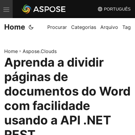
PORTUGUÊS
A
l
Home
t
Procurar
Categorias
Arquivo
Tag
e
r
Home
»
Aspose.Clouds
n
Aprenda a dividir
a
r
páginas de
n
a
documentos do Word
v
com facilidade
e
g
usando a API .NET
a
ç
REST