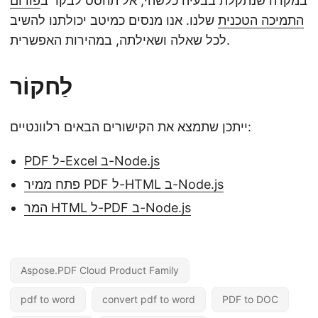
במקרה שנתקלת בבעיה כלשהי, אל תהסס לבקר ב
פורום
התמיכה הטכנית
שלנו. אנו מנסים כמיטב יכולתנו להשיב
לכל שאלה ושאילתה, במהירות האפשרית.
לַחקוֹר
ייתכן שתמצא את הקישורים הבאים רלוונטיים:
PDF ל-Excel ב-Node.js
פתח ממיר PDF ל-HTML ב-Node.js
המר HTML ל-PDF ב-Node.js
Aspose.PDF Cloud Product Family
pdf to word
convert pdf to word
PDF to DOC