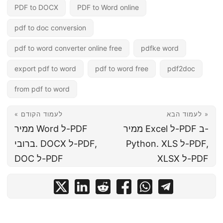
PDF to DOCX
PDF to Word online
pdf to doc conversion
pdf to word converter online free
pdfke word
export pdf to word
pdf to word free
pdf2doc
from pdf to word
לעמוד הבא »
« לעמוד הקודם
ממיר Excel ל-PDF ב-
ממיר Word ל-PDF
Python. XLS ל-PDF,
ברובי. DOCX ל-PDF,
XLSX ל-PDF
DOC ל-PDF