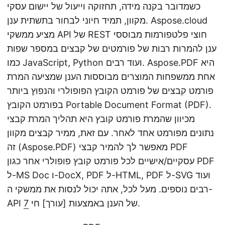
כשמדובר בקנה מידה, תחזוקה וייעול של יישום עסקי
מקוון, תמיד חיוני לבחור בתשתית ענן. Aspose.cloud
מציע ממשקי API של REST חוצי פלטפורמות מבוססי
ענן להמרות רבות של פורמטים של קבצים במספר שפות
כמו JavaScript, Python ועוד רבים. Aspose.PDF היא
אחת ממשפחות המוצרים מבוססות הענן שמציעה המרת
פורמט קבצים של פורמט הקובץ הפופולרי והנפוץ ביותר
בפורמט הקובץ Portable Document Format (PDF).
מכיוון שהמרת פורמט קובץ היא תהליך המרת קבצי
נתונים מפורמט אחד לאחר. עם זאת, ממיר קבצים מקוון
זה (Aspose.PDF) מאפשר לך להמיר קבצי PDF
עסקיים/אישיים לכל פורמט קובץ פופולרי אחר כגון PDF
ל-MS Doc ו-DocX, PDF ל-HTML, PDF ל-SVG ועוד
רבים נוספים. מעל לכל, אתה יכול לנסות את ממשקי ה-
.
API של הענן באמצעות [עורך] חי
7