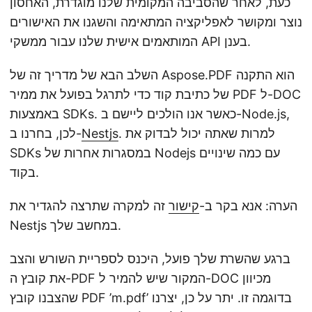
כעת, לאחר שהסביבה המקומית שלנו מוגדרת, האחסון
נוצר ומקושר לאפליקציה המתאימה והשגנו את האישורים
המותאמים אישית שלנו עבור ממשקי API בענן.
השלב הבא של מדריך זה של Aspose.PDF הוא התקנה
של כתיבת קוד כדי לתרגל בפועל את ממיר PDF ל-DOC
באמצעות SDKs. כאשר אנו הולכים ליישם ב-Node.js,
. למרות שאתה יכול לבדוק את
Nestjs
לכן, בחרנו ב-
SDKs במסגרות אחרות של Nodejs עם כמה שינויים
בקוד.
הערה: אנא בקר ב-
קישור
זה למקרה שתרצה להגדיר את
Nestjs במחשב שלך.
ברגע שהשרת שלך פועל, היכנס לספריית השורש והצב
את קובץ ה-PDF המקור שיש להמיר ל-DOC מכיוון
שהצבנו קובץ PDF ’m.pdf’ בדוגמה זו. יתר על כן, יצרנו