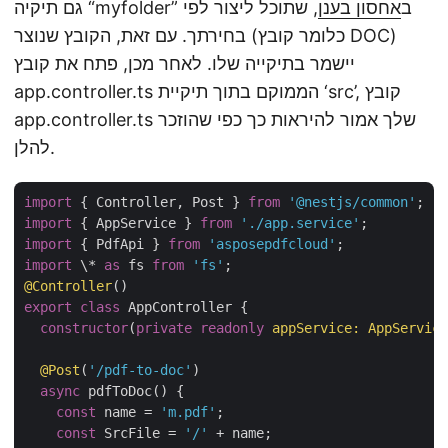
גם תיקיה “myfolder” ב
אחסון בענן
, שתוכל ליצור לפי
בחירתך. עם זאת, הקובץ שנוצר (כלומר קובץ DOC)
יישמר בתיקייה שלו. לאחר מכן, פתח את קובץ
app.controller.ts הממוקם בתוך תיקיית ‘src’, קובץ
app.controller.ts שלך אמור להיראות כך כפי שהוזכר
להלן.
import
 { Controller, Post } 
from
'@nestjs/common'
import
 { AppService } 
from
'./app.service'
import
 { PdfApi } 
from
'asposepdfcloud'
import
 \* 
as
 fs 
from
'fs'
@Controller
export
class
 AppController {

constructor
(
private
readonly
 appService: AppService
@Post
(
'/pdf-to-doc'
)

async
 pdfToDoc() {

const
 name = 
'm.pdf'
;

const
 SrcFile = 
'/'
 + name;
