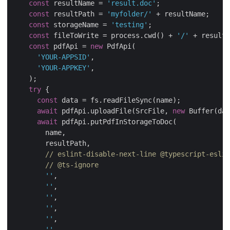
const
 resultName = 
'result.doc'
;

const
 resultPath = 
'myfolder/'
 + resultName;

const
 storageName = 
'testing'
;

const
 fileToWrite = process.cwd() + 
'/'
 + resultN
const
 pdfApi = 
new
 PdfApi(

'YOUR-APPSID'
,

'YOUR-APPKEY'
,

    );

try
 {

const
 data = fs.readFileSync(name);

await
 pdfApi.uploadFile(SrcFile, 
new
 Buffer(dat
await
 pdfApi.putPdfInStorageToDoc(

        name,

        resultPath,

// eslint-disable-next-line @typescript-eslin
// @ts-ignore
''
,

''
,

''
,

''
,

''
,

''
,
