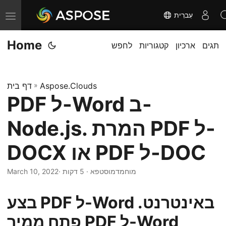
עִברִית
T
o
Home
תגים
ארכיון
קטגוריות
לחפש
g
g
l
Aspose.Clouds
»
דף בית
e
PDF ל-Word ב-
n
a
Node.js. המרת PDF ל-
v
i
DOCX או PDF ל-DOC
g
· מוחמדמוסטפא · 5 דקות
March 10, 2022
a
t
בצע PDF ל-Word באינטרנט.
i
o
פתח ממיר PDF ל-Word