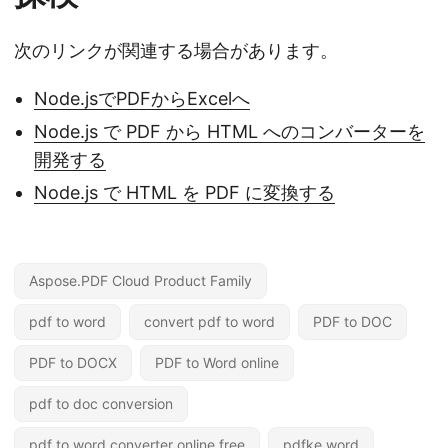
次のリンクが関連する場合があります。
Node.jsでPDFからExcelへ
Node.js で PDF から HTML へのコンバーターを
開発する
Node.js で HTML を PDF に変換する
Aspose.PDF Cloud Product Family
pdf to word
convert pdf to word
PDF to DOC
PDF to DOCX
PDF to Word online
pdf to doc conversion
pdf to word converter online free
pdfke word