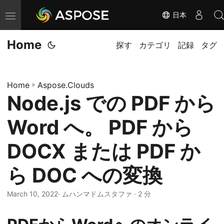
日本
ナ
ビ
Home
ゲ
探す
カテゴリ
記録
タグ
ー
シ
Home
»
Aspose.Clouds
ョ
Node.js での PDF から
ン
の
Word へ。 PDF から
切
り
DOCX または PDF か
替
ら DOC への変換
え
March 10, 2022
· ムハンマドムスタファ · 2 分