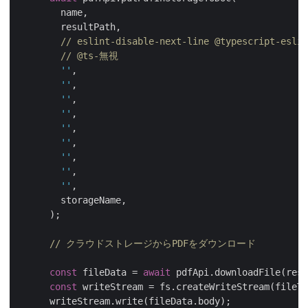
        name,

        resultPath,

// eslint-disable-next-line @typescript-eslin
// @ts-無視
''
,

''
,

''
,

''
,

''
,

''
,

''
,

''
,

''
,

        storageName,

      );

// クラウドストレージからPDFをダウンロード
const
 fileData = 
await
 pdfApi.downloadFile(resu
const
 writeStream = fs.createWriteStream(fileTo
      writeStream.write(fileData.body);
