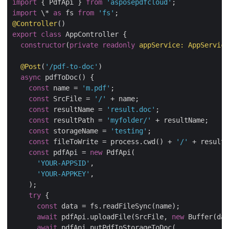
import
 { PdfApi } 
from
'asposepdfcloud'
import
 \* 
as
 fs 
from
'fs'
@Controller
export
class
 AppController {

constructor
(
private
readonly
 appService: AppService
@Post
(
'/pdf-to-doc'
)

async
 pdfToDoc() {

const
 name = 
'm.pdf'
;

const
 SrcFile = 
'/'
 + name;

const
 resultName = 
'result.doc'
;

const
 resultPath = 
'myfolder/'
 + resultName;

const
 storageName = 
'testing'
;

const
 fileToWrite = process.cwd() + 
'/'
 + resultN
const
 pdfApi = 
new
 PdfApi(

'YOUR-APPSID'
,

'YOUR-APPKEY'
,

    );

try
 {

const
 data = fs.readFileSync(name);

await
 pdfApi.uploadFile(SrcFile, 
new
 Buffer(dat
await
 pdfApi.putPdfInStorageToDoc(
