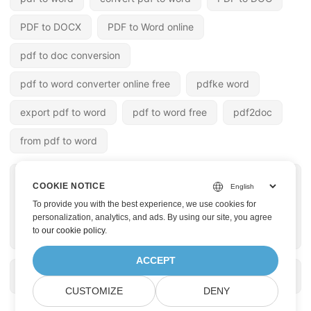
PDF to DOCX
PDF to Word online
pdf to doc conversion
pdf to word converter online free
pdfke word
export pdf to word
pdf to word free
pdf2doc
from pdf to word
« 上一篇
下一篇 »
COOKIE NOTICE
Ruby 中的 Word 到
Python 中的 Excel 到
To provide you with the best experience, we use cookies for
PDF 轉換器。 DOCX
PDF 轉換器。 XLS 轉
personalization, analytics, and ads. By using our site, you agree
to
our cookie policy
.
轉 PDF，DOC 轉 PDF
PDF，XLSX 轉 PDF
ACCEPT
CUSTOMIZE
DENY