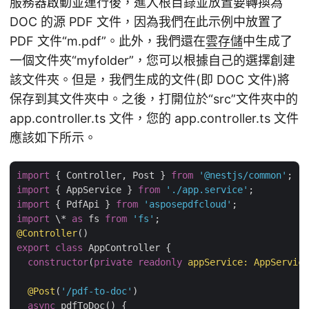
服務器啟動並運行後，進入根目錄並放置要轉換為
DOC 的源 PDF 文件，因為我們在此示例中放置了
PDF 文件“m.pdf”。此外，我們還在
雲存儲
中生成了
一個文件夾“myfolder”，您可以根據自己的選擇創建
該文件夾。但是，我們生成的文件(即 DOC 文件)將
保存到其文件夾中。之後，打開位於“src”文件夾中的
app.controller.ts 文件，您的 app.controller.ts 文件
應該如下所示。
import
 { Controller, Post } 
from
'@nestjs/common'
import
 { AppService } 
from
'./app.service'
import
 { PdfApi } 
from
'asposepdfcloud'
import
 \* 
as
 fs 
from
'fs'
@Controller
export
class
 AppController {

constructor
(
private
readonly
 appService: AppService
@Post
(
'/pdf-to-doc'
)

async
 pdfToDoc() {
