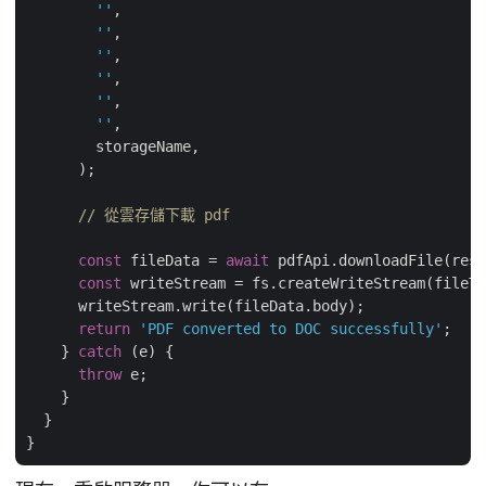
''
,

''
,

''
,

''
,

''
,

''
,

        storageName,

      );

// 從雲存儲下載 pdf
const
 fileData = 
await
 pdfApi.downloadFile(resu
const
 writeStream = fs.createWriteStream(fileTo
      writeStream.write(fileData.body);

return
'PDF converted to DOC successfully'
;

    } 
catch
 (e) {

throw
 e;

    }

  }
