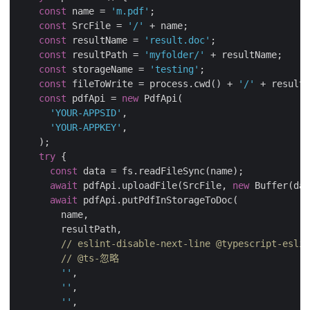
const
 name = 
'm.pdf'
;

const
 SrcFile = 
'/'
 + name;

const
 resultName = 
'result.doc'
;

const
 resultPath = 
'myfolder/'
 + resultName;

const
 storageName = 
'testing'
;

const
 fileToWrite = process.cwd() + 
'/'
 + resultN
const
 pdfApi = 
new
 PdfApi(

'YOUR-APPSID'
,

'YOUR-APPKEY'
,

    );

try
 {

const
 data = fs.readFileSync(name);

await
 pdfApi.uploadFile(SrcFile, 
new
 Buffer(dat
await
 pdfApi.putPdfInStorageToDoc(

        name,

        resultPath,

// eslint-disable-next-line @typescript-eslin
// @ts-忽略
''
,

''
,

''
,
