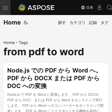
日本
ナ
ビ
Home
ゲ
探す
カテゴリ
記録
タグ
ー
シ
Home
»
Tags
ョ
from pdf to word
ン
の
切
Node.js での PDF から Word へ。
り
PDF から DOCX または PDF から
替
DOC への変換
え
Node.js で PDF を Word に変換します。 PDF から DOCX、
PDF から DOC、または PDF から Word をオンラインで実行
します。 PDF から Word へのコンバーターをオンラインで開
発します。 PDF を Word にエクスポートする機能を有効にす