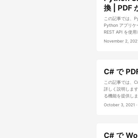
ントを作成する
換 | PDF
ードや支払いの詳細
この記事では、Py
の場合は、単に
Python アプリ
提供してください
REST API を
ードにログインし
ョンを作成ボタン
November 2, 202
ラス(+)記号を
ジ名の詳細を提供
間ファイルを保持
クリックしてくださ
C# で P
を入力し、説明(任意)
Storage (c
この記事では、C#
からファイルオ
詳しく説明します。弊
ストレージを選択します
る機能を提供し
今、入力されたワ
October 3, 2021
·
す。すでにアカ
のメニューから
す。名前を「Doc
の新しいフォルダが「
C# で Wo