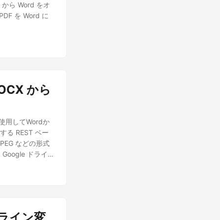
 から Word をオ
 を Word に
DOCX から
を使用してWordか
る REST ベー
JPEG などの形式
ogle ドライブ
常業務を簡単に自動
出力ファイルはあな
 クラウドダッシ
pose.Cloud
ターフェースを提供
オンライン変
クリプションアカウ