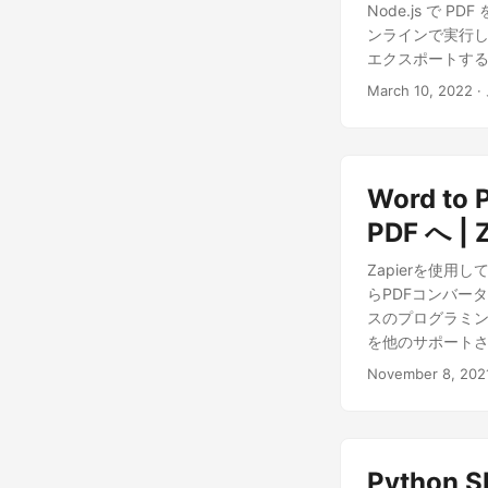
Node.js で P
ンラインで実行しま
エクスポートする機
March 10, 2022
·
Word to
PDF へ | 
Zapierを使用し
らPDFコンバータ
スのプログラミング 
を他のサポートさ
や Dropbo
November 8, 202
化できる Zapi
たのクラウドサブ
ュボード Google
dashboar
Python
します。したがって