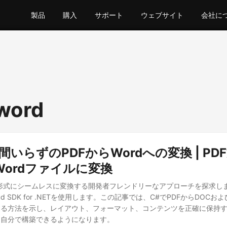
製品
購入
サポート
ウェブサイト
会社に
 word
間いらずのPDFからWordへの変換 | PD
ordファイルに変換
rd形式にシームレスに変換する開発者フレンドリーなアプローチを探求し
Cloud SDK for .NETを使用します。この記事では、C#でPDFからDOCお
る方法を示し、レイアウト、フォーマット、コンテンツを正確に保持するP
を自分で構築できるようになります。