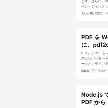
ます。さらに、P
ペレーティング 
トを表示できます
June 18, 2022
· 
集は面倒な作業に
す。 PDF から W
PDF から Word 
イルを作成、編集、
PDF を W
の pom.xml
https://reposito
に、pdf2
アカウントを作成
Ruby で PDF 
成する必要がありま
のコンバーターを開
てください。
ーをオンライン
March 20, 2022
·
Node.js
PDF から