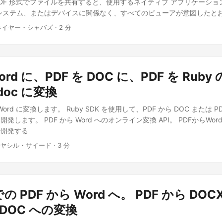
DF 形式でファイルを共有すると、使用するネイティブ アプリケーショ
システム、またはデバイスに関係なく、すべてのビューアが意図したと
。ただし、これらの機能を提供するのは専用のソフトウェアだけであるた
ネイヤー・シャバズ · 2 分
なります。ただし、PDF を Word 形式に変換する場合は、ファイル
ord への変換 API JavaでPDFをWordに変換 cURL コマンドを使用した 
への変換 API Aspose.PDF Cloud SDK for Java は、Java アプリケ
操作する機能を提供する REST ベースのソリューションです。 Mave
ord に、PDF を DOC に、PDF を Ruby 
 に次の詳細を追加してください。
aspose-cloud
Aspose Cloud Repository
ry.aspose.cloud/repo/
doc に変換
com.aspose
aspose-pdf-cloud
21.11.0
compile
し、クラウド ダッシュボード でクライアント ID とクライアント シー
を Word に変換します。 Ruby SDK を使用して、PDF から DOC または PD
す。 JavaでPDFをWordに変換 PDF を DOC 形式に変換するには
発します。 PDF から Word へのオンライン変換 API。 PDFからWo
で開発する
 ヤシル・サイード · 3 分
 での PDF から Word へ。 PDF から DO
 DOC への変換