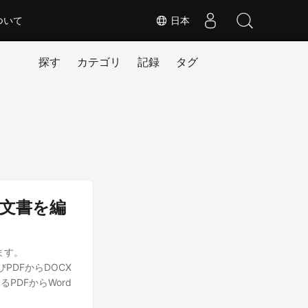
ついて
日本
探す
カテゴリ
記録
タグ
F文書を編
ます。
よびPDFからDOCX
DFからWord