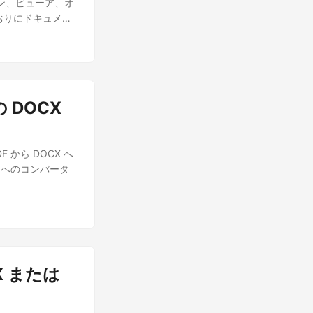
ン、ビューア、オ
おりにドキュメン
め、PDF の編
を簡単に編集できま
PDF から DOC
ーション内で PDF ファ
n ビルド タイプ
の DOCX
インストール後、
クレットを検索/作
F から DOCX へ
、以下の手順に従っ
rdへのコンバータ
CX または