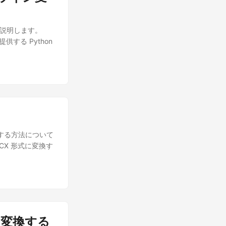
て、クレジットカ
アカウントをお持ち
しく説明します。
て、必要な詳細を
提供する Python
い。 ダッシュボ
しいアプリケーシ
ールダウンし、プ
さい。 ストレー
ードから「1か月
。 保存ボタンを
plication)
 Default
さい 今左側のメニュー
変換する方法について
テップで作成した
DOCX 形式に変換す
rive アカウント
る必要がありま
てください。左側
ションを選択しま
nts」という名前
プレビュー。
F に変換する