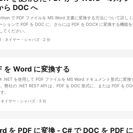
ことです。サブスクリプションは無料であり、このプロセス全体を通じ
 から DOC へ
を提供する必要はありません。ですので、GitHub または Google 
thon で PDF ファイルを MS Word 文書に変換する方法について詳
サインアップするか、新しいアカウントを作成するボタンをクリックし
ケーションで PDF を DOC に、さらには PDF を DOCX に変換する機能を
。アカウント設定プロセスを完了するには、以下の指示に従ってくださ
使用してください。
、左メニューからアプリケーションオプションをクリックします。 新
をクリックしてください デフォルトストレージセクションまでスクロ
1
· ネイヤー・シャバズ · 2 分
クリックします。 メニューから内部ストレージオプションを選択してくだ
してください。つまり、デフォルトストレージを選択し、ストレージモ
」オプション(またはお好みに応じたその他のオプション)を選択します
い アプリケーションの詳細セクションで、アプリケーション名(例：First Ap
DF を Word に変換する
を提供してください。 今、Select Default storage ドロップダウンから
reate above) オプションを選択します。 保存ボタンをクリックしてくだ
 .NET を使用して PDF ファイルを MS Word ドキュメント形式に
プションをクリックします。ストレージのドロップダウンから、前のス
社の .NET REST API は、PDF を DOC 形式に、または PDF を 
。 画像 1:- Aspose.Cloud ダッシュボード プレビュー Google D
ます。
ード文書をアップロードするためにGoogle Driveアカウントを設定す
 ネイヤー・シャバズ · 3 分
ウントをお持ちの場合は、ログインするか、新しいアカウントを作成し
「マイドライブ」オプションを右クリックし、「新しいフォルダ」オプ
uments」と入力し、「CREATE」ボタンをクリックします。「Docume
マイドライブ」の下に作成されます。 Image 2:- Google Drive 
rd を PDF に変換 - C# で DOC を PD