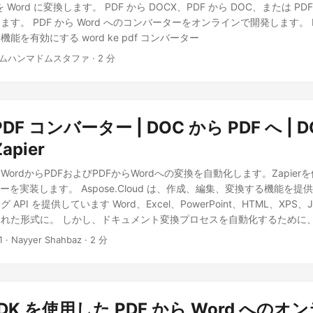
DF を Word に変換します。 PDF から DOCX、PDF から DOC、または PDF
す。 PDF から Word へのコンバーターをオンラインで開発します。 PDF
能を有効にする word ke pdf コンバーター
 ムハンマドムスタファ · 2 分
 PDF コンバーター | DOC から PDF へ | 
Zapier
てWordからPDFおよびPDFからWordへの変換を自動化します。Zapier
ーを実装します。 Aspose.Cloud は、作成、編集、変換する機能を提供す
API を提供しています Word、Excel、PowerPoint、HTML、XPS、
れた形式に。 しかし、ドキュメント変換プロセスを自動化するために、Go
x からドキュメントリポジトリを当社のファイル処理サービスに接続し、日
1
· Nayyer Shahbaz · 2 分
er 上で Word から PDF への変換アプリを提供しています。その結果、
スクリプションアカウントに関連付けられたクラウドストレージに保存
 ドライブ アカウント Word to PDF Converter クラウドダッシュボード As
d は、クラウドストレージ上のアーティファクトを管理するための中央イン
 SDK を使用した PDF から Word への
、最初のステップは、Aspose.Cloud dashboard に無料のサブス