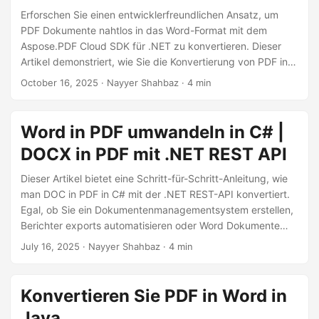
a
Erforschen Sie einen entwicklerfreundlichen Ansatz, um
l
PDF Dokumente nahtlos in das Word-Format mit dem
t
Aspose.PDF Cloud SDK für .NET zu konvertieren. Dieser
Artikel demonstriert, wie Sie die Konvertierung von PDF in
e
DOC und PDF in DOCX in C# durchführen können, damit
n
October 16, 2025
· Nayyer Shahbaz · 4 min
Sie Ihren eigenen PDF zu Word-Konverter erstellen können,
der Layout, Formatierung und Inhalt präzise beibehält.
Word in PDF umwandeln in C# |
DOCX in PDF mit .NET REST API
Dieser Artikel bietet eine Schritt-für-Schritt-Anleitung, wie
man DOC in PDF in C# mit der .NET REST-API konvertiert.
Egal, ob Sie ein Dokumentenmanagementsystem erstellen,
Berichter exports automatisieren oder Word Dokumente
archivieren, dieses Tutorial führt Sie durch die
July 16, 2025
· Nayyer Shahbaz · 4 min
Konvertierung von Word Dateien in PDF mit dem
Aspose.Words Cloud SDK für .NET.
Konvertieren Sie PDF in Word in
Java