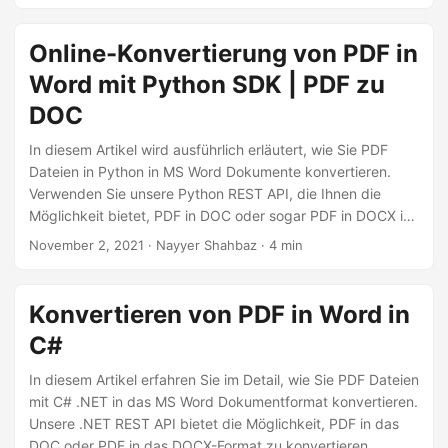
andere unterstützte Formate. Um den
Dokumentenkonvertierungsprozess zu automatisieren,
Online-Konvertierung von PDF in
bieten wir eine Word zu PDF-Konverter-App auf Zapier an,
Word mit Python SDK | PDF zu
die es Ihnen ermöglicht, Ihre Dokumentendatenbanken von
Google Drive oder Dropbox mit unserem Datei-
DOC
Verarbeitungsdienst zu verbinden und Ihre täglichen
In diesem Artikel wird ausführlich erläutert, wie Sie PDF
Aufgaben mühelos zu automatisieren.
Dateien in Python in MS Word Dokumente konvertieren.
Verwenden Sie unsere Python REST API, die Ihnen die
Möglichkeit bietet, PDF in DOC oder sogar PDF in DOCX in
einer Python-Anwendung zu konvertieren.
November 2, 2021
· Nayyer Shahbaz · 4 min
Konvertieren von PDF in Word in
C#
In diesem Artikel erfahren Sie im Detail, wie Sie PDF Dateien
mit C# .NET in das MS Word Dokumentformat konvertieren.
Unsere .NET REST API bietet die Möglichkeit, PDF in das
DOC oder PDF in das DOCX-Format zu konvertieren.