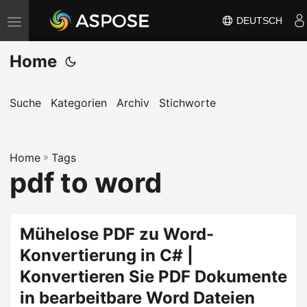
DEUTSCH
N
a
Home
v
i
g
Suche
Kategorien
Archiv
Stichworte
a
t
Home
i
»
Tags
pdf to word
o
n
u
Mühelose PDF zu Word-
m
Konvertierung in C# |
s
c
Konvertieren Sie PDF Dokumente
h
in bearbeitbare Word Dateien