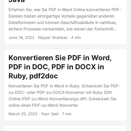
Erfahren Sie, wie Sie PDF in Word Online konvertieren PDF-
Dateien bieten einzigartige Vorteile gegenüber anderen
Dateiformaten und können Geschäftsabläufe in nahtlose,
sichere Prozesse verwandeln, bei denen der Fortschritt
genau verfolgt werden kann. Darüber hinaus stellt die
June 18, 2022
· Nayyer Shahbaz · 4 min
gemeinsame Nutzung von Dateien im PDF-Format sicher,
dass alle Betrachter das Dokument wie beabsichtigt sehen,
unabhängig von der nativen Anwendung, dem Viewer, dem
Konvertieren Sie PDF in Word,
Betriebssystem oder dem verwendeten Gerät. Die PDF-
PDF in DOC, PDF in DOCX in
Bearbeitung wird jedoch zu einer umständlichen Aufgabe,
da nur spezialisierte Software diese Funktionen bietet.
Ruby, pdf2doc
Konvertieren Sie PDF in Word in Ruby. Entwickeln Sie PDF-
zu-DOC- oder PDF-zu-DOCX-Konverter mit Ruby SDK.
Online-PDF-zu-Word-Konvertierungs-API. Entwickeln Sie
online einen PDF-zu-Word-Konverter
March 20, 2022
· Yasir Said · 7 min