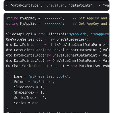
{ 
"dataPointType"
: 
"OneValue"
, 
"dataPoints"
: [{ 
"va
string
 MyAppKey = 
"xxxxxxxx"
;    
// Get AppKey and 
string
 MyAppSid = 
"xxxxxxxx"
;    
// Get AppKey and 
SlidesApi api = 
new
 SlidesApi(
"MyAppSid"
, 
"MyAppKey
OneValueSeries dto = 
new
 OneValueSeries();

dto.DataPoints = 
new
List
<OneValueChartDataPoint>();
dto.DataPoints.Add(
new
 OneValueChartDataPoint { Val
dto.DataPoints.Add(
new
 OneValueChartDataPoint { Val
dto.DataPoints.Add(
new
 OneValueChartDataPoint { Val
PutChartSeriesRequest request = 
new
 PutChartSeriesRe
{

    Name = 
"myPresentaion.pptx"
,

    Folder = 
"myFolder"
,

    SlideIndex = 
1
,

    ShapeIndex = 
1
,

    SeriesIndex = 
2
,

    Series = dto

};
