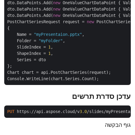
dto.DataPoints.Add(
new
 OneValueChartDataPoint { Val
dto.DataPoints.Add(
new
 OneValueChartDataPoint { Val
dto.DataPoints.Add(
new
 OneValueChartDataPoint { Val
PostChartSeriesRequest request = 
new
 PostChartSeries
{

    Name = 
"myPresentaion.pptx"
,

    Folder = 
"myFolder"
,

    SlideIndex = 
1
,

    ShapeIndex = 
1
,

    Series = dto

};

Chart chart = api.PostChartSeries(request);

עדכן סדרת תרשים
PUT
 https://api.aspose.cloud/v
3
.
0
/slides/myPresenta
גוף הבקשה