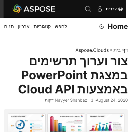
עִברִית
T
o
Home
לחפש
קטגוריות
ארכיון
תגים
g
g
l
דף בית
»
Aspose.Clouds
e
צור וערוך תרשימים
n
a
במצגת PowerPoint
v
i
באמצעות Cloud API
g
August 24, 2020
· Nayyer Shahbaz · 3 דקות
a
t
i
o