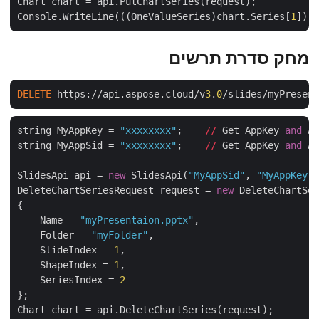
Chart chart = api.PutChartSeries(request);

Console.WriteLine(((OneValueSeries)chart.Series[
1
מחק סדרת תרשים
DELETE
 https://api.aspose.cloud/v
3
.
0
/slides/myPrese
string MyAppKey = 
"xxxxxxxx"
;    
//
 Get AppKey 
and
 
string MyAppSid = 
"xxxxxxxx"
;    
//
 Get AppKey 
and
 
SlidesApi api = 
new
 SlidesApi(
"MyAppSid"
, 
"MyAppKey
DeleteChartSeriesRequest request = 
new
 DeleteChartSe
{

    Name = 
"myPresentaion.pptx"
,

    Folder = 
"myFolder"
,

    SlideIndex = 
1
,

    ShapeIndex = 
1
,

    SeriesIndex = 
2
};

Chart chart = api.DeleteChartSeries(request);
