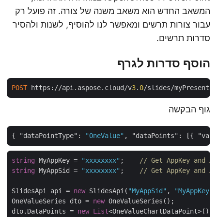
המשאב החדש הוא משאב משנה של צורה. זה פועל רק
עבור צורות תרשים ומאפשר לנו להוסיף, לשנות ולהסיר
סדרות תרשים.
הוסף סדרות לגרף
POST
 https://api.aspose.cloud/v
3
.
0
/slides/myPresent
גוף הבקשה
{ 
"dataPointType"
: 
"OneValue"
, 
"dataPoints"
: [{ 
"va
string
 MyAppKey = 
"xxxxxxxx"
;    
// Get AppKey and 
string
 MyAppSid = 
"xxxxxxxx"
;    
// Get AppKey and 
SlidesApi api = 
new
 SlidesApi(
"MyAppSid"
, 
"MyAppKey
OneValueSeries dto = 
new
 OneValueSeries();

dto.DataPoints = 
new
List
<OneValueChartDataPoint>();