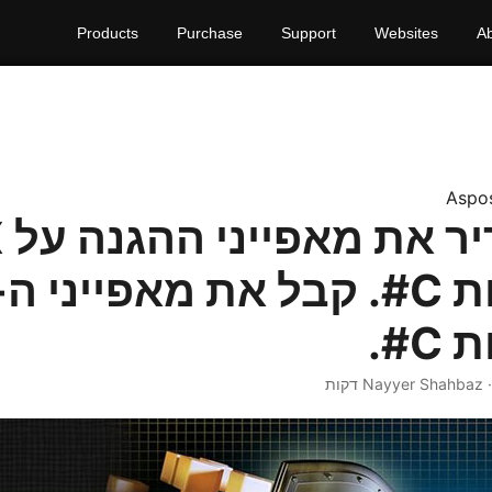
Products
Purchase
Support
Websites
A
Aspo
יש
#.