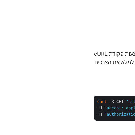
Aspose.Slides Cloud מספקת את האפשרויות להשיג את מאפייני השקף באמצעות פקודת cURL
ות ספציפיות כדי למלא את הצרכים
curl
 -X GET 
"ht
-H 
"accept: app
-H 
"authorizati