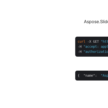
גרסה המארחת הנוכחית של Aspose.Slides Cloud
curl
 -X GET 
"ht
-H 
"accept: app
-H 
"authorizati
{  
"name"
:  
"As