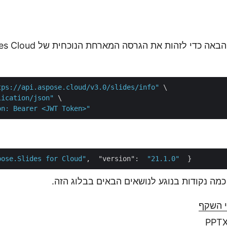
השתמש במילה הבאה כדי לזהות את ה
tps://api.aspose.cloud/v3.0/slides/info"
 \

lication/json"
 \

on: Bearer <JWT Token>"
pose.Slides for Cloud"
,  
"version"
:  
"21.1.0"
כמה נקודות בנוגע לנושאים הבאים בבלוג הזה.
י השקף