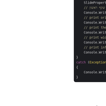
    SlideProper
 שקף ראשון
    Console.Writ
// print or
    Console.Writ
// print th
    Console.Writ
// print wi
    Console.Writ
// print in
    Console.Writ
catch
 (
Exceptio
{

    Console.Wri