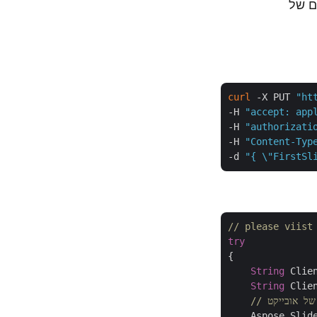
קפים של
curl
 -X PUT 
"ht
-H 
"accept: app
-H 
"authorizati
-H 
"Content-Typ
-d 
"{ \"FirstSl
// please viist
try
{

String
 Clie
String
 Clie
    Aspose.Slid