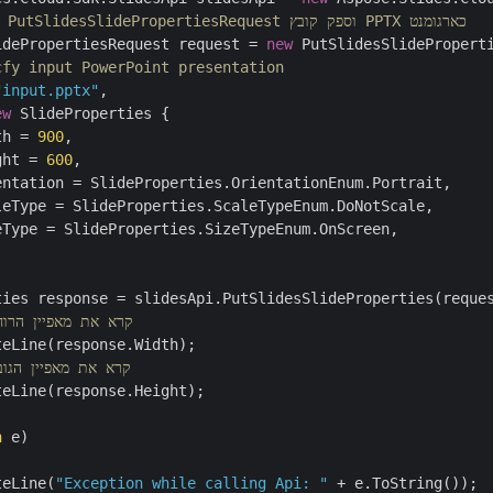
// יצר אובייקט PutSlidesSlidePropertiesRequest וספק קובץ PPTX כארגומנט
idePropertiesRequest request = 
new
 PutSlidesSlideProperti
cfy input PowerPoint presentation
"input.pptx"
,

ew
 SlideProperties {

th = 
900
,

ght = 
600
,

entation = SlideProperties.OrientationEnum.Portrait,

leType = SlideProperties.ScaleTypeEnum.DoNotScale,

Type = SlideProperties.SizeTypeEnum.OnScreen,

ties response = slidesApi.PutSlidesSlideProperties(reques
// קרא את מאפיין הר
eLine(response.Width);

// קרא את מאפיין הג
eLine(response.Height);

n
 e)

teLine(
"Exception while calling Api: "
 + e.ToString());
