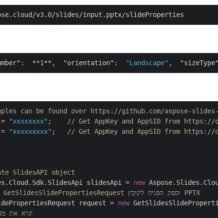
ose.cloud/v
3
.
0
umber"
:  **
1
**,  
"orientation"
:  
"Landscape"
,  
"sizeType
mples can be found over https://github.com/aspose-slides
 = 
"xxxxxxxx"
;    
// Get AppKey and AppSID from https://
 = 
"xxxxxxxxx"
;   
// Get AppKey and AppSID from https://
ate SlidesAPI object
es.Cloud.Sdk.SlidesApi slidesApi = 
new
 Aspose.Slides.Clou
// צור אובייקט GetSlidesSlidePropertiesRequest וספק הפניה לקובץ PPTX
idePropertiesRequest request = 
new
 GetSlidesSlidePropert
// קרא את מ