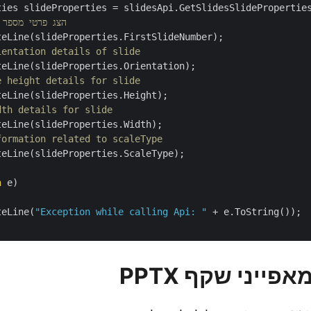
ties slideProperties = slidesApi.GetSlidesSlideProperties
// הצג פרטי מספר
eLine(slideProperties.FirstSlideNumber);

ientation details of slide
eLine(slideProperties.Orientation);

e height details for slide
eLine(slideProperties.Height);

dth details for slide
eLine(slideProperties.Width);

formation related to scaleType
eLine(slideProperties.ScaleType);

n
 e)

teLine(
"Exception while calling Api: "
 + e.ToString());

ייני שקף PPTX