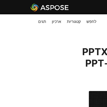
לחפש
קטגוריות
ארכיון
תגים
 להגדיר את מאפייני ההגנה על PPTX
באמצעות C#. קבל את מאפייני ה-PPT