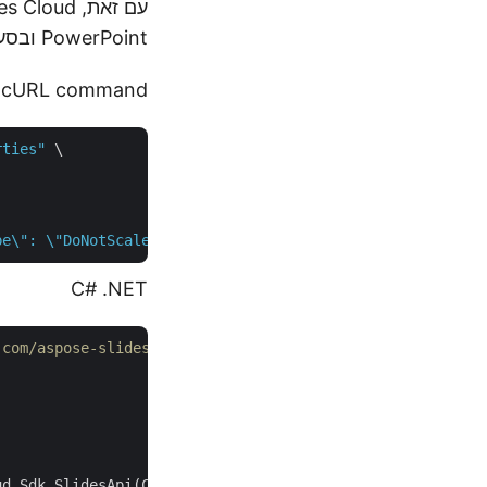
PowerPoint ובסעיף הבא, הסברנו את הצעדים הקשורים.
cURL command
rties"
 \

pe\": \"DoNotScale\", \"SizeType\": \"OnScreen\", \"Widt
C# .NET
.com/aspose-slides-cloud/aspose-slides-cloud-dotnet
d.Sdk.SlidesApi(Client_ID, Client_Secret);
