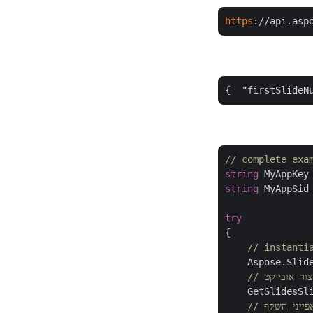
https
://api.asp
{  
"firstSlideN
// complete exa
string
 MyAppKey
string
 MyAppSid
try
{

// instanti
    Aspose.Slid
    GetSlidesSl
אפייני השקף