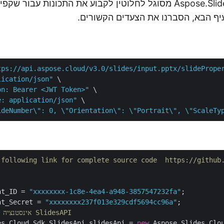
עם זאת, Aspose.Slides Cloud מסוגל לחלוטין לקבוע את התכונות עבור ש
tps://api.aspose.cloud/v3.0/slides/input.pptx/slidePrope
lication/json"
 \

on: Bearer <JWT Token>"
 \

e: application/json"
 \

ideNumber\": 0, \"Orientation\": \"Portrait\", \"ScaleTy
 following link for complete source code  https://github
nt_ID = 
"xxxxxxxx-1c8e-4ea4-a948-3857547232fa"
;

nt_Secret = 
"xxxxxxxx237f013e329cdf5694cc96a"
;

// אינסטנציה של אובייקט SlidesAPI
es.Cloud.Sdk.SlidesApi slidesApi = 
new
 Aspose.Slides.Clou