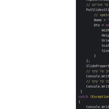
    PutSlidesSl
// spei
        Name = 
        Dto = 
n
            Wid
            Hei
            Ori
            Sca
            Size
        }

    };

    SlideProper
וחב של שקף
    Console.Writ
ובה של שקף
    Console.Writ
catch
 (
Exceptio
{

    Console.Wri