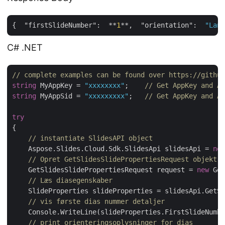
{  
"firstSlideNumber"
:  **
1
**,  
"orientation"
:  
"Land
C# .NET
// complete examples can be found over https://github
string
 MyAppKey = 
"xxxxxxxx"
;    
// Get AppKey and Ap
string
 MyAppSid = 
"xxxxxxxxx"
;   
// Get AppKey and Ap
try
{

// instantiate SlidesAPI object
    Aspose.Slides.Cloud.Sdk.SlidesApi slidesApi = 
new
// Opret GetSlidesSlidePropertiesRequest objekt o
    GetSlidesSlidePropertiesRequest request = 
new
 Get
// Læs diasegenskaber
    SlideProperties slideProperties = slidesApi.GetSl
// vis første dias nummer detaljer
    Console.WriteLine(slideProperties.FirstSlideNumbe
// print orienteringsoplysninger for dias