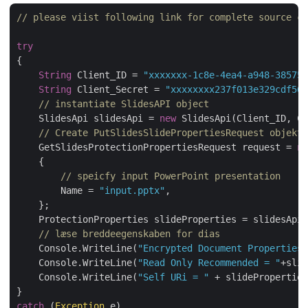
// please viist following link for complete source co
try
{

String
 Client_ID = 
"xxxxxxx-1c8e-4ea4-a948-385754
String
 Client_Secret = 
"xxxxxxxx237f013e329cdf569
// instantiate SlidesAPI object
    SlidesApi slidesApi = 
new
 SlidesApi(Client_ID, Cl
// Create PutSlidesSlidePropertiesRequest objekt 
    GetSlidesProtectionPropertiesRequest request = 
ne
    {

// speicfy input PowerPoint presentation
        Name = 
"input.pptx"
,   

    };

    ProtectionProperties slideProperties = slidesApi.
// læse breddeegenskaben for dias
    Console.WriteLine(
"Encrypted Document Properties 
    Console.WriteLine(
"Read Only Recommended = "
+slid
    Console.WriteLine(
"Self URi = "
 + slideProperties
catch
 (
Exception
 e)
