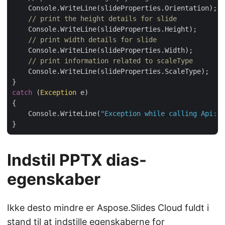
    Console.WriteLine(slideProperties.Orientation);

// print the height details for slide
    Console.WriteLine(slideProperties.Height);

// print width details for slide
    Console.WriteLine(slideProperties.Width);

// print information related to scaleType
    Console.WriteLine(slideProperties.ScaleType);

catch
 (
Exception
 e)

{

    Console.WriteLine(
"Exception while calling Api: "
Indstil PPTX dias-
egenskaber
Ikke desto mindre er Aspose.Slides Cloud fuldt i
stand til at indstille egenskaberne for