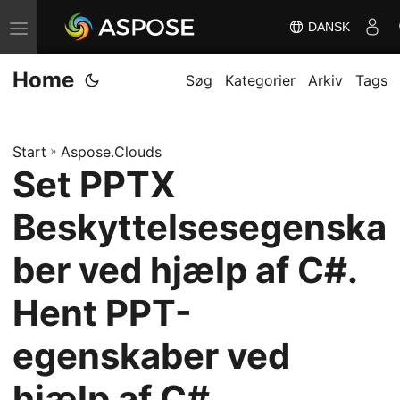
DANSK
S
k
Home
i
Søg
Kategorier
Arkiv
Tags
f
t
Start
»
Aspose.Clouds
n
Set PPTX
a
v
Beskyttelsesegenska
i
g
ber ved hjælp af C#.
a
Hent PPT-
t
i
egenskaber ved
o
n
hjælp af C#