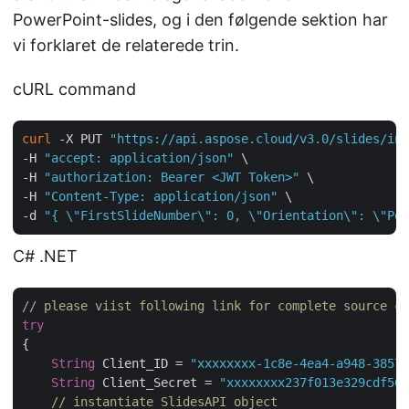
PowerPoint-slides, og i den følgende sektion har
vi forklaret de relaterede trin.
cURL command
curl
 -X PUT 
"https://api.aspose.cloud/v3.0/slides/inp
-H 
"accept: application/json"
 \

-H 
"authorization: Bearer <JWT Token>"
 \

-H 
"Content-Type: application/json"
 \

-d 
"{ \"FirstSlideNumber\": 0, \"Orientation\": \"Por
C# .NET
// please viist following link for complete source co
try
{

String
 Client_ID = 
"xxxxxxxx-1c8e-4ea4-a948-38575
String
 Client_Secret = 
"xxxxxxxx237f013e329cdf569
// instantiate SlidesAPI object