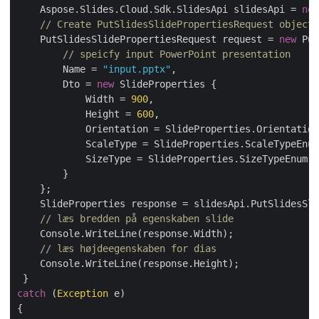
    Aspose.Slides.Cloud.Sdk.SlidesApi slidesApi = 
new
// Create PutSlidesSlidePropertiesRequest object 
    PutSlidesSlidePropertiesRequest request = 
new
 Put
// speicfy input PowerPoint presentation
        Name = 
"input.pptx"
,

        Dto = 
new
 SlideProperties {

            Width = 
900
,

            Height = 
600
,

            Orientation = SlideProperties.Orientation
            ScaleType = SlideProperties.ScaleTypeEnum
            SizeType = SlideProperties.SizeTypeEnum.O
        }

    };

    SlideProperties response = slidesApi.PutSlidesSli
// læs bredden på egenskaben slide
    Console.WriteLine(response.Width);

// læs højdeegenskaben for dias
    Console.WriteLine(response.Height);

catch
 (
Exception
 e)

{
