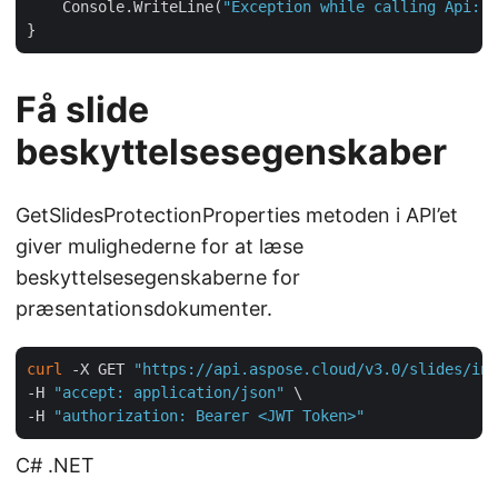
    Console.WriteLine(
"Exception while calling Api: "
Få slide
beskyttelsesegenskaber
GetSlidesProtectionProperties metoden i API’et
giver mulighederne for at læse
beskyttelsesegenskaberne for
præsentationsdokumenter.
curl
 -X GET 
"https://api.aspose.cloud/v3.0/slides/inp
-H 
"accept: application/json"
 \

-H 
"authorization: Bearer <JWT Token>"
C# .NET