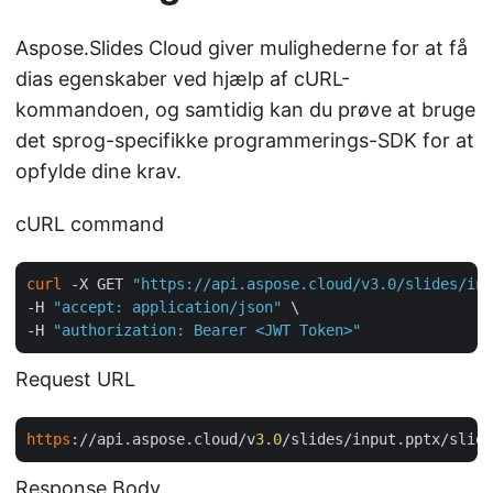
Aspose.Slides Cloud giver mulighederne for at få
dias egenskaber ved hjælp af cURL-
kommandoen, og samtidig kan du prøve at bruge
det sprog-specifikke programmerings-SDK for at
opfylde dine krav.
cURL command
curl
 -X GET 
"https://api.aspose.cloud/v3.0/slides/inp
-H 
"accept: application/json"
 \

-H 
"authorization: Bearer <JWT Token>"
Request URL
https
://api.aspose.cloud/v
3
.
0
Response Body