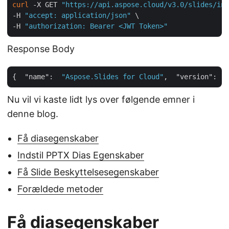
curl
 -X GET 
"https://api.aspose.cloud/v3.0/slides/inf
-H 
"accept: application/json"
 \

-H 
"authorization: Bearer <JWT Token>"
Response Body
{  
"name"
:  
"Aspose.Slides for Cloud"
,  
"version"
:  
"
Nu vil vi kaste lidt lys over følgende emner i
denne blog.
Få diasegenskaber
Indstil PPTX Dias Egenskaber
Få Slide Beskyttelsesegenskaber
Forældede metoder
Få diasegenskaber