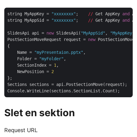
string MyAppKey = 
"xxxxxxxx"
;    
//
 Get AppKey 
and
 Ap
string MyAppSid = 
"xxxxxxxx"
;    
//
 Get AppKey 
and
 Ap
SlidesApi api = 
new
 SlidesApi(
"MyAppSid"
, 
"MyAppKey"
)
PostSectionMoveRequest request = 
new
 PostSectionMoveR
{

    Name = 
"myPresentaion.pptx"
,

    Folder = 
"myFolder"
,

    SectionIndex = 
1
,

    NewPosition = 
2
};

Sections sections = api.PostSectionMove(request);

Slet en sektion
Request URL