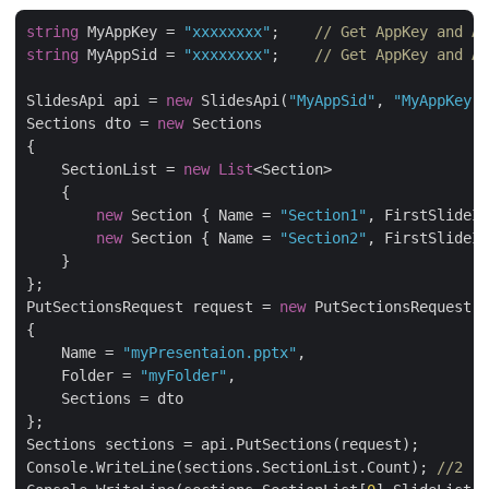
string
 MyAppKey = 
"xxxxxxxx"
;    
// Get AppKey and Ap
string
 MyAppSid = 
"xxxxxxxx"
;    
// Get AppKey and Ap
SlidesApi api = 
new
 SlidesApi(
"MyAppSid"
, 
"MyAppKey"
)
Sections dto = 
new
 Sections

{

    SectionList = 
new
List
<Section>

    {

new
 Section { Name = 
"Section1"
, FirstSlideIn
new
 Section { Name = 
"Section2"
, FirstSlideIn
    }

};

PutSectionsRequest request = 
new
 PutSectionsRequest

{

    Name = 
"myPresentaion.pptx"
,

    Folder = 
"myFolder"
,

    Sections = dto

};

Sections sections = api.PutSections(request);

Console.WriteLine(sections.SectionList.Count); 
//2