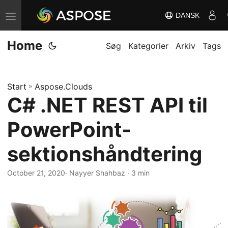
DANSK
S
k
Home
i
Søg
Kategorier
Arkiv
Tags
f
t
Start
»
Aspose.Clouds
n
C# .NET REST API til
a
v
PowerPoint-
i
g
sektionshåndtering
a
October 21, 2020
· Nayyer Shahbaz · 3 min
t
i
o
n