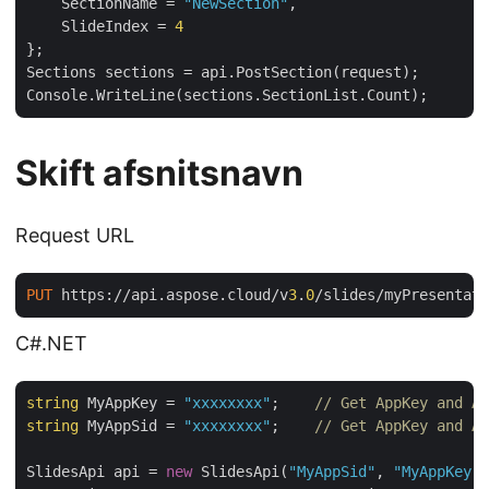
    SectionName = 
"NewSection"
,

    SlideIndex = 
4
};

Sections sections = api.PostSection(request);

Skift afsnitsnavn
Request URL
PUT
 https://api.aspose.cloud/v
3
.
0
/slides/myPresentati
C#.NET
string
 MyAppKey = 
"xxxxxxxx"
;    
// Get AppKey and Ap
string
 MyAppSid = 
"xxxxxxxx"
;    
// Get AppKey and Ap
SlidesApi api = 
new
 SlidesApi(
"MyAppSid"
, 
"MyAppKey"
)