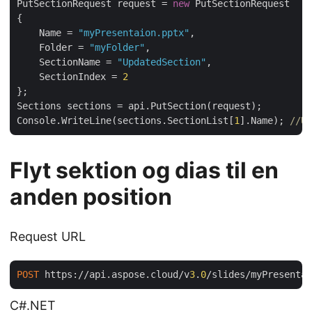
PutSectionRequest request = 
new
 PutSectionRequest

{

    Name = 
"myPresentaion.pptx"
,

    Folder = 
"myFolder"
,

    SectionName = 
"UpdatedSection"
,

    SectionIndex = 
2
};

Sections sections = api.PutSection(request);

Console.WriteLine(sections.SectionList[
1
].Name); 
//Up
Flyt sektion og dias til en
anden position
Request URL
POST
 https://api.aspose.cloud/v
3
.
0
/slides/myPresentat
C#.NET