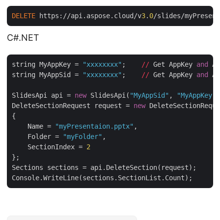
DELETE
 https://api.aspose.cloud/v
3
.
0
/slides/myPresent
C#.NET
string MyAppKey = 
"xxxxxxxx"
;    
//
 Get AppKey 
and
 Ap
string MyAppSid = 
"xxxxxxxx"
;    
//
 Get AppKey 
and
 Ap
SlidesApi api = 
new
 SlidesApi(
"MyAppSid"
, 
"MyAppKey"
)
DeleteSectionRequest request = 
new
 DeleteSectionReque
{

    Name = 
"myPresentaion.pptx"
,

    Folder = 
"myFolder"
,

    SectionIndex = 
2
};

Sections sections = api.DeleteSection(request);
