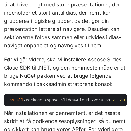
til at blive brugt med store præsentationer, der
indeholder et stort antal dias, der nemt kan
grupperes i logiske grupper, da det gør din
præsentation lettere at navigere. Desuden kan
sektionerne foldes sammen eller udvides i dias-
navigationpanelet og navngives til nem
Før vi går videre, skal vi installere Aspose.Slides
Cloud SDK til .NET, og den nemmeste måde er at
bruge
NuGet
pakken ved at bruge følgende
kommando i pakkeadministratorens konsol:
Install
-Package Aspose.Slides-Cloud -Version 
21
.
2
.
0
Når installationen er gennemført, er det næste
skridt at få godkendelsesoplysninger, så du nemt
og sikkert kan bruge vores API’er. For yderligere