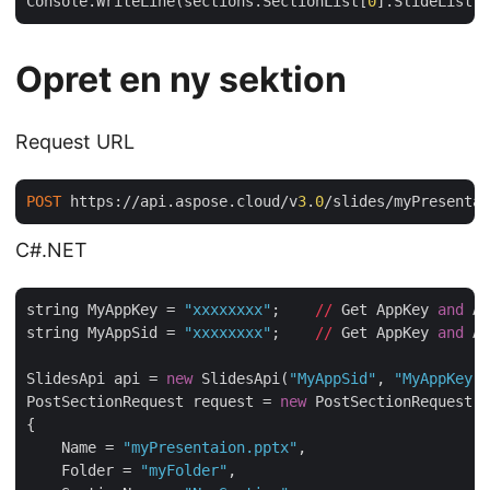
Console.WriteLine(sections.SectionList[
0
].SlideList.C
Opret en ny sektion
Request URL
POST
 https://api.aspose.cloud/v
3
.
0
/slides/myPresentat
C#.NET
string MyAppKey = 
"xxxxxxxx"
;    
//
 Get AppKey 
and
 Ap
string MyAppSid = 
"xxxxxxxx"
;    
//
 Get AppKey 
and
 Ap
SlidesApi api = 
new
 SlidesApi(
"MyAppSid"
, 
"MyAppKey"
)
PostSectionRequest request = 
new
 PostSectionRequest

{

    Name = 
"myPresentaion.pptx"
,

    Folder = 
"myFolder"
,
