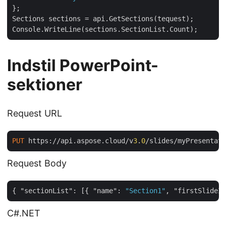
};

Sections sections = api.GetSections(tequest);

Indstil PowerPoint-
sektioner
Request URL
PUT
 https://api.aspose.cloud/v
3
.
0
Request Body
{ 
"sectionList"
: [{ 
"name"
: 
"Section1"
, 
"firstSlideIn
C#.NET