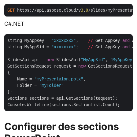
GET
 https://api.aspose.cloud/v
3
.
0
C#.NET
string MyAppKey = 
"xxxxxxxx"
;    
//
 Get AppKey 
and
 Ap
string MyAppSid = 
"xxxxxxxx"
;    
//
 Get AppKey 
and
 Ap
SlidesApi api = 
new
 SlidesApi(
"MyAppSid"
, 
"MyAppKey"
)
GetSectionsRequest request = 
new
 GetSectionsRequest

{

    Name = 
"myPresentaion.pptx"
,

    Folder = 
"myFolder"
};

Sections sections = api.GetSections(tequest);

Configurer des sections