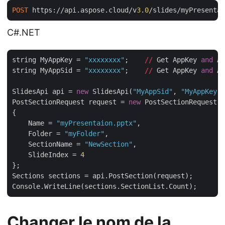
POST
 https://api.aspose.cloud/v
3
.
0
/slides/myPresentat
C#.NET
string MyAppKey = 
"xxxxxxxx"
;    
//
 Get AppKey 
and
 Ap
string MyAppSid = 
"xxxxxxxx"
;    
//
 Get AppKey 
and
 Ap
SlidesApi api = 
new
 SlidesApi(
"MyAppSid"
, 
"MyAppKey"
)
PostSectionRequest request = 
new
 PostSectionRequest

{

    Name = 
"myPresentaion.pptx"
,

    Folder = 
"myFolder"
,

    SectionName = 
"NewSection"
,

    SlideIndex = 
4
};

Sections sections = api.PostSection(request);

Changer le nom de la