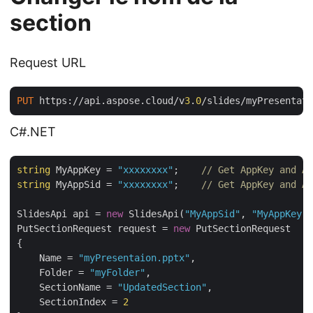
section
Request URL
PUT
 https://api.aspose.cloud/v
3
.
0
/slides/myPresentati
C#.NET
string
 MyAppKey = 
"xxxxxxxx"
;    
// Get AppKey and Ap
string
 MyAppSid = 
"xxxxxxxx"
;    
// Get AppKey and Ap
SlidesApi api = 
new
 SlidesApi(
"MyAppSid"
, 
"MyAppKey"
)
PutSectionRequest request = 
new
 PutSectionRequest

{

    Name = 
"myPresentaion.pptx"
,

    Folder = 
"myFolder"
,

    SectionName = 
"UpdatedSection"
,

    SectionIndex = 
2