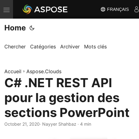
FRANÇAIS
B
a
Home
s
c
u
Chercher
Catégories
Archiver
Mots clés
l
e
Accueil
r
»
Aspose.Clouds
C# .NET REST API
l
a
pour la gestion des
n
a
sections PowerPoint
v
i
October 21, 2020
· Nayyer Shahbaz · 4 min
g