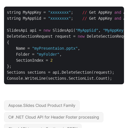
string MyAppKey = 
"xxxxxxxx"
;    
//
 Get AppKey 
and
 Ap
string MyAppSid = 
"xxxxxxxx"
;    
//
 Get AppKey 
and
 Ap
SlidesApi api = 
new
 SlidesApi(
"MyAppSid"
, 
"MyAppKey"
)
DeleteSectionRequest request = 
new
 DeleteSectionReque
{

    Name = 
"myPresentaion.pptx"
,

    Folder = 
"myFolder"
,

    SectionIndex = 
2
};

Sections sections = api.DeleteSection(request);

Aspose.Slides Cloud Product Family
C# .NET Cloud API for Header Footer processing