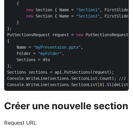
    {

new
 Section { Name = 
"Section1"
, FirstSlideIn
new
 Section { Name = 
"Section2"
, FirstSlideIn
    }

};

PutSectionsRequest request = 
new
 PutSectionsRequest

{

    Name = 
"myPresentaion.pptx"
,

    Folder = 
"myFolder"
,

    Sections = dto

};

Sections sections = api.PutSections(request);

Console.WriteLine(sections.SectionList.Count); 
//2
Console.WriteLine(sections.SectionList[
0
].SlideList.C
Créer une nouvelle section
Request URL