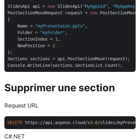
SlidesApi api = 
new
 SlidesApi(
"MyAppSid"
, 
"MyAppKey"
)
PostSectionMoveRequest request = 
new
 PostSectionMoveR
{

    Name = 
"myPresentaion.pptx"
,

    Folder = 
"myFolder"
,

    SectionIndex = 
1
,

    NewPosition = 
2
};

Sections sections = api.PostSectionMove(request);

Supprimer une section
Request URL
DELETE
 https://api.aspose.cloud/v
3
.
0
/slides/myPresent
C#.NET