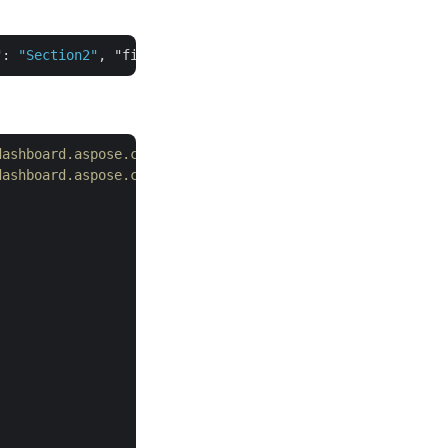
"
: 
"Section2"
, 
"firstSlideIndex"
: 
4
dashboard.aspose.cloud/
dashboard.aspose.cloud/