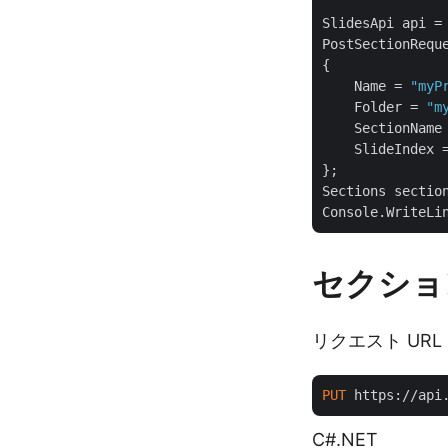
SlidesApi api =
PostSectionRequ
{

    Name = 
"myP
    Folder = 
"m
    SectionName
    SlideIndex 
};

Sections section
セクショ
リクエスト URL
PUT
 https://api
C#.NET