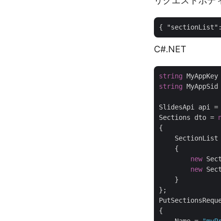
リクエストボデ
{ 
"sectionList"
C#.NET
string
 MyAppKey
string
 MyAppSid
SlidesApi api =
Sections dto = 
{

    SectionList
    {

new
 Sec
new
 Sec
    }

};

PutSectionsRequ
{
