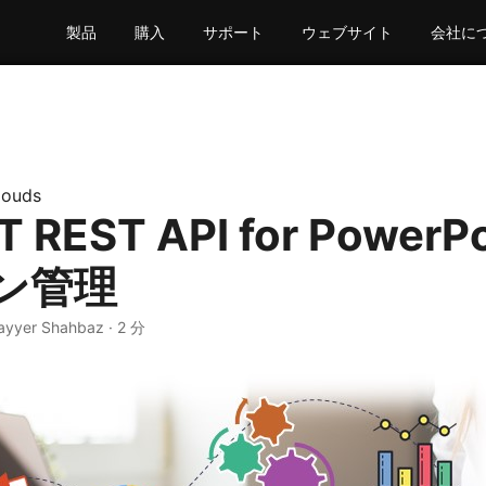
製品
購入
サポート
ウェブサイト
会社に
louds
T REST API for PowerP
ン管理
ayyer Shahbaz · 2 分