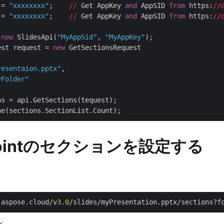
 = 
"xxxxxxxx"
;    
//
 Get AppKey 
and
 AppSID 
from
 https:
//
 = 
"xxxxxxxx"
;    
//
 Get AppKey 
and
 AppSID 
from
 https:
//
 
new
 SlidesApi(
"MyAppSid"
, 
"MyAppKey"
);

est request = 
new
 GetSectionsRequest

resentaion.pptx"
,

yFolder"
s = api.GetSections(tequest);

Pointのセクションを設定する
.aspose.cloud/v
3
.
0