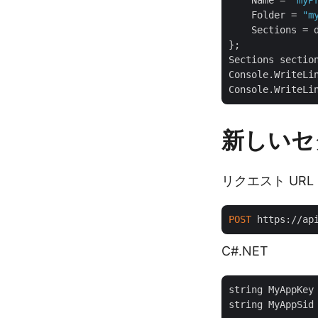
    Name = 
"myP
    Folder = 
"m
    Sections = d
};

Sections section
Console.WriteLi
Console.WriteLi
新しいセ
リクエスト URL
POST
 https://ap
C#.NET
string MyAppKey
string MyAppSid