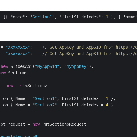
ィ
: [{ 
"name"
: 
"Section1"
, 
"firstSlideIndex"
: 
1
 }, { 
"name
 = 
"xxxxxxxx"
;    
// Get AppKey and AppSID from https://
 = 
"xxxxxxxx"
;    
// Get AppKey and AppSID from https://
 
new
 SlidesApi(
"MyAppSid"
, 
"MyAppKey"
);

new
 Sections

 = 
new
List
<Section>

tion { Name = 
"Section1"
, FirstSlideIndex = 
1
 },

tion { Name = 
"Section2"
, FirstSlideIndex = 
4
 }

est request = 
new
 PutSectionsRequest
