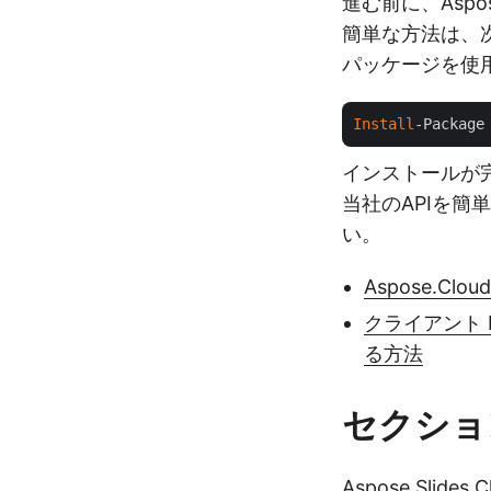
進む前に、Aspos
簡単な方法は、
パッケージを使
Install
-Package
インストールが
当社のAPIを
い。
Aspose.Cl
クライアント 
る方法
セクショ
Aspose.Sli