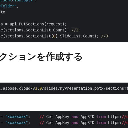
resentaion.pptx"
,

yFolder"
,

to

s = api.PutSections(request);

ne(sections.SectionList.Count); 
//2
ne(sections.SectionList[
0
].SlideList.Count); 
//3
クションを作成する
i.aspose.cloud/v
3
.
0
/slides/myPresentation.pptx/sections?
 = 
"xxxxxxxx"
;    
//
 Get AppKey 
and
 AppSID 
from
 https:
//
 = 
"xxxxxxxx"
;    
//
 Get AppKey 
and
 AppSID 
from
 https:
//