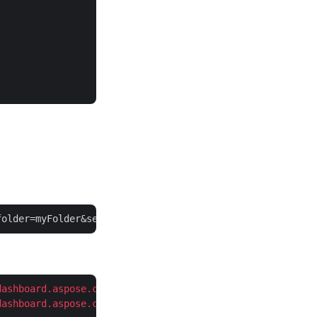
folder=myFolder&sectionName=NewSection&slideIndex=
4
dashboard.aspose.cloud/
dashboard.aspose.cloud/