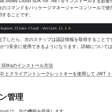
e.Slides Cloud SDK for .NETをインストールす
次のコマンドをパッケージマネージャーコンソールで使
用することです。
 Aspose.Slides-Cloud -Version 
21
.
2
.
0
完了したら、次のステップは認証情報を取得することで
簡単かつ安全に使用できるようになります。詳細について
oud SDKsのインストール方法
ID とクライアントシークレットキーを使用して JWT 
ン管理
des Cloud は、次の機能を提供します。