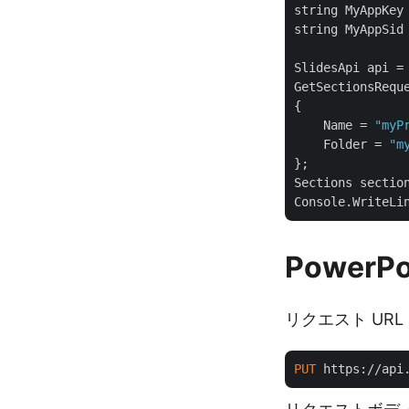
string MyAppKey
string MyAppSid
SlidesApi api =
GetSectionsRequ
{

    Name = 
"myP
    Folder = 
"m
};

Sections section
Power
リクエスト URL
PUT
 https://api