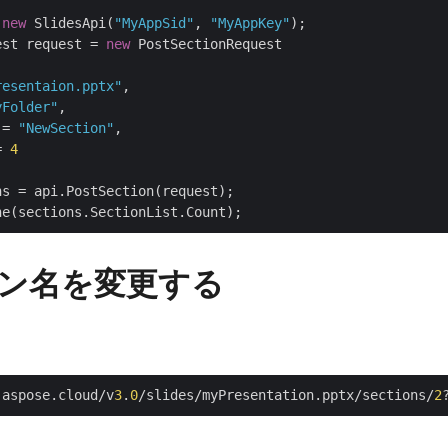
 
new
 SlidesApi(
"MyAppSid"
, 
"MyAppKey"
);

est request = 
new
 PostSectionRequest

resentaion.pptx"
,

yFolder"
,

 = 
"NewSection"
,

= 
4
s = api.PostSection(request);

ン名を変更する
.aspose.cloud/v
3
.
0
/slides/myPresentation.pptx/sections/
2