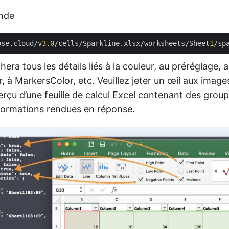
nde
ose.cloud/v
3
.
0
/cells/Sparkline.xlsx/worksheets/Sheet
1
era tous les détails liés à la couleur, au préréglage, a
 à MarkersColor, etc. Veuillez jeter un œil aux image
rçu d’une feuille de calcul Excel contenant des group
nformations rendues en réponse.