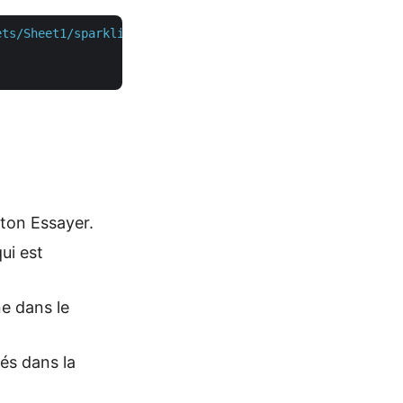
ets/Sheet1/sparklineGroups"
 \

uton Essayer.
ui est
ne dans le
hés dans la