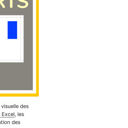
visuelle des
s Excel
, les
ation des