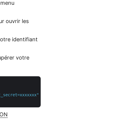
e menu
r ouvrir les
otre identifiant
pérer votre
t_secret=xxxxxxx"
 \

SON