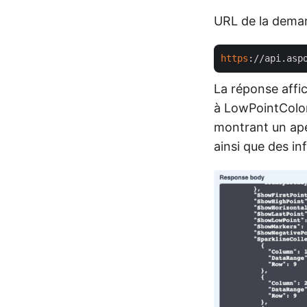
URL de la dema
https
://api.asp
La réponse affich
à LowPointColor,
montrant un ape
ainsi que des i