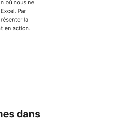
on où nous ne
 Excel. Par
résenter la
t en action.
ines dans