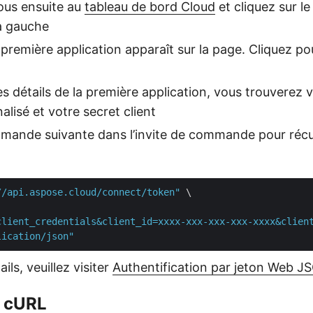
us ensuite au
tableau de bord Cloud
et cliquez sur l
à gauche
 première application apparaît sur la page. Cliquez pou
s détails de la première application, vous trouverez v
alisé et votre secret client
mmande suivante dans l’invite de commande pour récu
//api.aspose.cloud/connect/token"
 \

client_credentials&client_id=xxxx-xxx-xxx-xxx-xxxx&clien
lication/json"
ils, veuillez visiter
Authentification par jeton Web J
 cURL