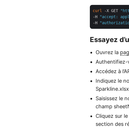
curl
 -X GET 
"ht
-H 
"accept: app
-H 
"authorizati
Essayez d’ut
Ouvrez la
pag
Authentifiez-v
Accédez à l’A
Indiquez le n
Sparkline.xls
Saisissez le n
champ sheetN
Cliquez sur l
section des r