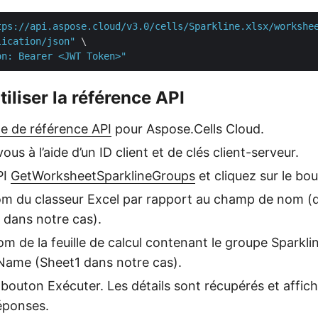
tps://api.aspose.cloud/v3.0/cells/Sparkline.xlsx/workshe
lication/json"
 \

on: Bearer <JWT Token>"
iliser la référence API
e de référence API
pour Aspose.Cells Cloud.
ous à l’aide d’un ID client et de clés client-serveur.
PI
GetWorksheetSparklineGroups
et cliquez sur le bo
om du classeur Excel par rapport au champ de nom (q
x dans notre cas).
om de la feuille de calcul contenant le groupe Sparkli
ame (Sheet1 dans notre cas).
e bouton Exécuter. Les détails sont récupérés et affic
éponses.