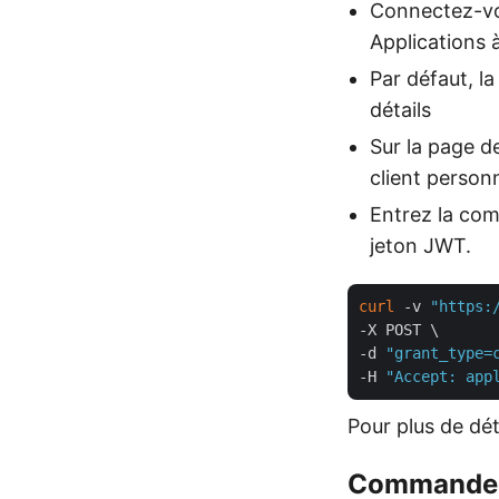
Connectez-vo
Applications 
Par défaut, la
détails
Sur la page de
client personn
Entrez la co
jeton JWT.
curl
 -v 
"https:
-X POST \

-d 
"grant_type=
-H 
"Accept: app
Pour plus de déta
Commande