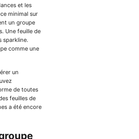
ances et les
ace minimal sur
ent un groupe
. Une feuille de
 sparkline.
oupe comme une
érer un
ouvez
forme de toutes
es feuilles de
ines a été encore
 groupe