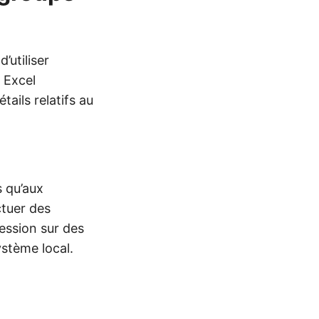
’utiliser
l Excel
ails relatifs au
s qu’aux
ctuer des
ession sur des
stème local.