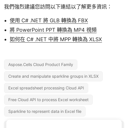
我們強烈建議您訪問以下連結以了解更多資訊：
使用 C# .NET 將 GLB 轉換為 FBX
將 PowerPoint PPT 轉換為 MP4 視頻
如何在 C# .NET 中將 MPP 轉換為 XLSX
Aspose.Cells Cloud Product Family
Create and manipulate sparkline groups in XLSX
Excel spreadsheet processing Cloud API
Free Cloud API to process Excel worksheet
Sparkline to represent data in Excel file
« 上一篇
下一篇 »