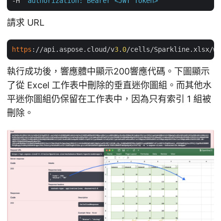
-H 
"authorization: Bearer <JWT Token>"
請求 URL
https
://api.aspose.cloud/v
3
.
0
/cells/Sparkline.xlsx/wo
執行成功後，響應體中顯示200響應代碼。下圖顯示
了從 Excel 工作表中刪除的垂直迷你圖組。而其他水
平迷你圖組仍保留在工作表中，因為只有索引 1 組被
刪除。