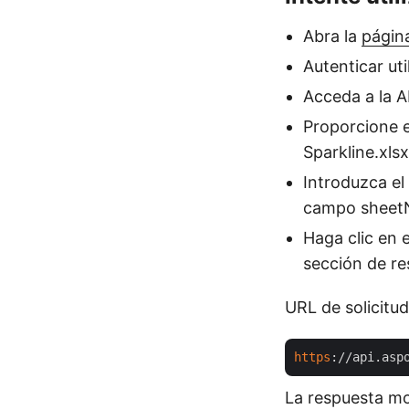
Abra la
página
Autenticar uti
Acceda a la 
Proporcione e
Sparkline.xls
Introduzca el
campo sheetN
Haga clic en 
sección de re
URL de solicitud
https
://api.asp
La respuesta mos