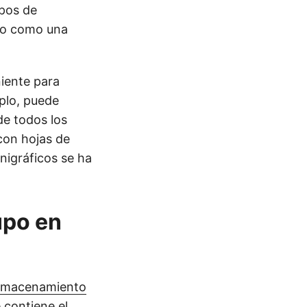
upos de
po como una
iente para
mplo, puede
de todos los
 con hojas de
nigráficos se ha
upo en
lmacenamiento
 contiene el