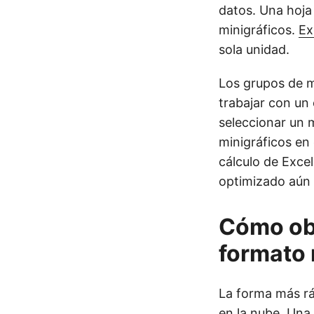
datos. Una hoja
minigráficos.
Ex
sola unidad.
Los grupos de 
trabajar con un
seleccionar un 
minigráficos en 
cálculo de Exce
optimizado aún 
Cómo obt
formato 
La forma más rá
en la nube
. Una