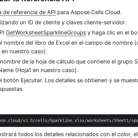
 de referencia de API
para Aspose.Cells Cloud.
lizando un ID de cliente y claves cliente-servidor.
API
GetWorksheetSparklineGroups
y haga clic en el bo
l nombre del libro de Excel en el campo de nombre (
x en nuestro caso).
 nombre de la hoja de cálculo que contiene el grupo S
ame (Hoja1 en nuestro caso).
el botón Ejecutar. Los detalles se obtienen y se muest
spuestas.
ose.cloud/v
3
.
0
/cells/Sparkline.xlsx/worksheets/Sheet
1
trará todos los detalles relacionados con el color, el