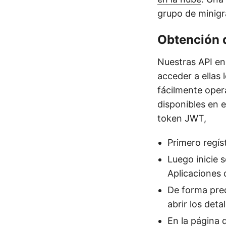
grupo de minigrá
Obtención 
Nuestras API en
acceder a ellas 
fácilmente oper
disponibles en 
token JWT,
Primero regís
Luego inicie 
Aplicaciones d
De forma pred
abrir los detal
En la página 