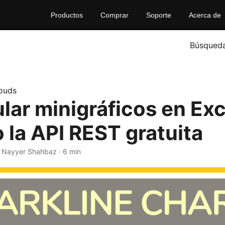
Productos
Comprar
Soporte
Acerca de
Búsqued
ouds
lar minigráficos en Exc
 la API REST gratuita
· Nayyer Shahbaz · 6 min