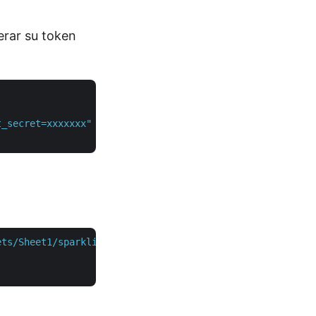
erar su token
t_secret=xxxxxxx"
 \

ets/Sheet1/sparklineGroups"
 \
