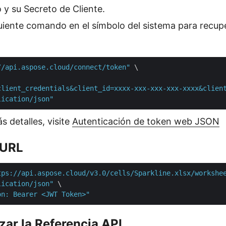
 y su Secreto de Cliente.
guiente comando en el símbolo del sistema para recup
//api.aspose.cloud/connect/token"
 \

client_credentials&client_id=xxxx-xxx-xxx-xxx-xxxx&clien
lication/json"
 detalles, visite
Autenticación de token web JSON
cURL
tps://api.aspose.cloud/v3.0/cells/Sparkline.xlsx/workshe
lication/json"
 \

on: Bearer <JWT Token>"
izar la Referencia API