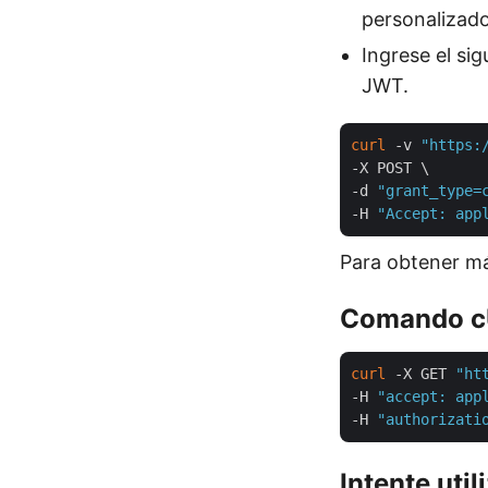
personalizado
Ingrese el si
JWT.
curl
 -v 
"https:
-X POST \

-d 
"grant_type=
-H 
"Accept: app
Para obtener más
Comando 
curl
 -X GET 
"ht
-H 
"accept: app
-H 
"authorizati
Intente util