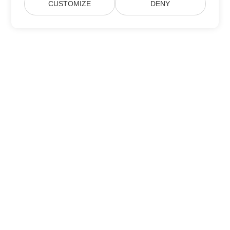
CUSTOMIZE
DENY
Itthon
Termékek
Új Kiadások
Árazás