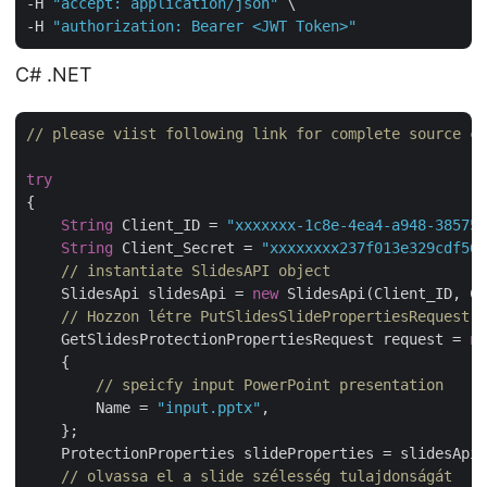
-H 
"accept: application/json"
 \

-H 
"authorization: Bearer <JWT Token>"
C# .NET
// please viist following link for complete source co
try
{

String
 Client_ID = 
"xxxxxxx-1c8e-4ea4-a948-385754
String
 Client_Secret = 
"xxxxxxxx237f013e329cdf569
// instantiate SlidesAPI object
    SlidesApi slidesApi = 
new
 SlidesApi(Client_ID, Cl
// Hozzon létre PutSlidesSlidePropertiesRequest o
    GetSlidesProtectionPropertiesRequest request = 
ne
    {

// speicfy input PowerPoint presentation
        Name = 
"input.pptx"
,   

    };

    ProtectionProperties slideProperties = slidesApi.
// olvassa el a slide szélesség tulajdonságát