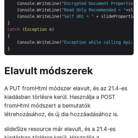
    Console.WriteLine(
"Encrypted Document Properties 
    Console.WriteLine(
"Read Only Recommended = "
+slid
    Console.WriteLine(
"Self URi = "
 + slideProperties
catch
 (
Exception
 e)

{

    Console.WriteLine(
"Exception while calling Api: "
Elavult módszerek
A PUT fromHtml módszer elavult, és az 21.4-es
kiadásban törlésre kerül. Használja a POST
fromHtml módszert a bemutatók
létrehozásához, és új dia hozzáadásához is.
slideSize resource már elavult, és a 21.4-es
kiadásban törlésre kerül. Használja a