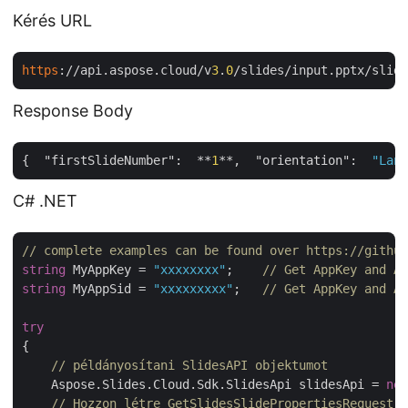
Kérés URL
https
://api.aspose.cloud/v
3
.
0
Response Body
{  
"firstSlideNumber"
:  **
1
**,  
"orientation"
:  
"Land
C# .NET
// complete examples can be found over https://github
string
 MyAppKey = 
"xxxxxxxx"
;    
// Get AppKey and Ap
string
 MyAppSid = 
"xxxxxxxxx"
;   
// Get AppKey and Ap
try
{

// példányosítani SlidesAPI objektumot
    Aspose.Slides.Cloud.Sdk.SlidesApi slidesApi = 
new
// Hozzon létre GetSlidesSlidePropertiesRequest o