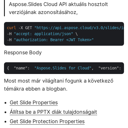
Aspose.Slides Cloud API aktuális hosztolt
verziójának azonosításához,
curl
 -X GET 
"https://api.aspose.cloud/v3.0/slides/inf
-H 
"accept: application/json"
 \

-H 
"authorization: Bearer <JWT Token>"
Response Body
{  
"name"
:  
"Aspose.Slides for Cloud"
,  
"version"
:  
"
Most most már világítani fogunk a következő
témákra ebben a blogban.
Get Slide Properties
Állítsa be a PPTX diák tulajdonságait
Get Slide Protection Properties