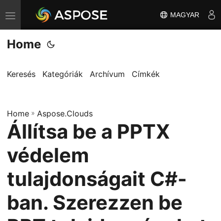
MAGYAR
T
o
Home
g
g
l
Keresés
Kategóriák
Archívum
Címkék
e
n
Home
a
»
Aspose.Clouds
Állítsa be a PPTX
v
i
védelem
g
a
tulajdonságait C#-
t
ban. Szerezzen be
i
o