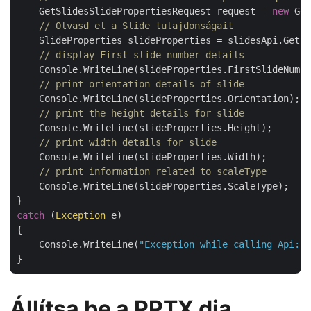
    GetSlidesSlidePropertiesRequest request = 
new
 Get
// Olvasd el a Slide tulajdonságait
    SlideProperties slideProperties = slidesApi.GetSl
// display First slide number details
    Console.WriteLine(slideProperties.FirstSlideNumbe
// print orientation details of slide
    Console.WriteLine(slideProperties.Orientation);

// print the height details for slide
    Console.WriteLine(slideProperties.Height);

// print width details for slide
    Console.WriteLine(slideProperties.Width);

// print information related to scaleType
    Console.WriteLine(slideProperties.ScaleType);

catch
 (
Exception
 e)

{

    Console.WriteLine(
"Exception while calling Api: "
Állítsa be a PPTX dia