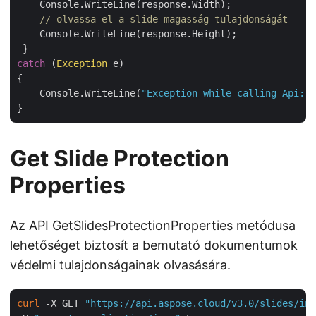
    Console.WriteLine(response.Width);

// olvassa el a slide magasság tulajdonságát
    Console.WriteLine(response.Height);

catch
 (
Exception
 e)

{

    Console.WriteLine(
"Exception while calling Api: "
Get Slide Protection
Properties
Az API GetSlidesProtectionProperties metódusa
lehetőséget biztosít a bemutató dokumentumok
védelmi tulajdonságainak olvasására.
curl
 -X GET 
"https://api.aspose.cloud/v3.0/slides/inp