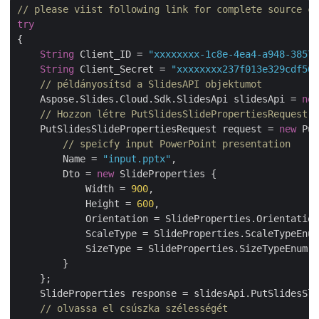
// please viist following link for complete source co
try
{

String
 Client_ID = 
"xxxxxxxx-1c8e-4ea4-a948-38575
String
 Client_Secret = 
"xxxxxxxx237f013e329cdf569
// példányosítsd a SlidesAPI objektumot
    Aspose.Slides.Cloud.Sdk.SlidesApi slidesApi = 
new
// Hozzon létre PutSlidesSlidePropertiesRequest o
    PutSlidesSlidePropertiesRequest request = 
new
 Put
// speicfy input PowerPoint presentation
        Name = 
"input.pptx"
,

        Dto = 
new
 SlideProperties {

            Width = 
900
,

            Height = 
600
,

            Orientation = SlideProperties.Orientation
            ScaleType = SlideProperties.ScaleTypeEnum
            SizeType = SlideProperties.SizeTypeEnum.O
        }

    };

    SlideProperties response = slidesApi.PutSlidesSli
// olvassa el csúszka szélességét