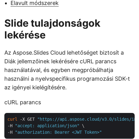
Elavult módszerek
Slide tulajdonságok
lekérése
Az Aspose.Slides Cloud lehetőséget biztosít a
Diák jellemzőinek lekérésére cURL parancs
használatával, és egyben megpróbálhatja
használni a nyelvspecifikus programozási SDK-t
az igényei kielégítésére.
cURL parancs
curl
 -X GET 
"https://api.aspose.cloud/v3.0/slides/inp
-H 
"accept: application/json"
 \

-H 
"authorization: Bearer <JWT Token>"