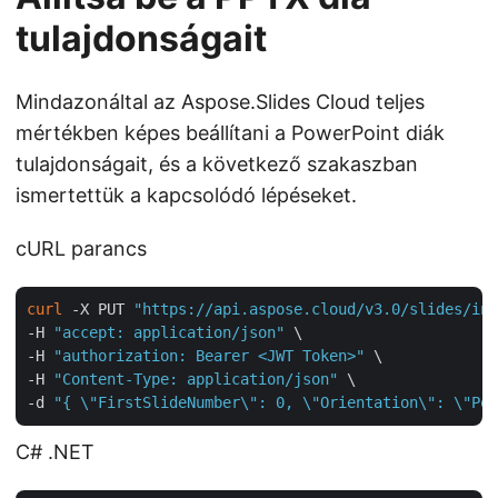
tulajdonságait
Mindazonáltal az Aspose.Slides Cloud teljes
mértékben képes beállítani a PowerPoint diák
tulajdonságait, és a következő szakaszban
ismertettük a kapcsolódó lépéseket.
cURL parancs
curl
 -X PUT 
"https://api.aspose.cloud/v3.0/slides/inp
-H 
"accept: application/json"
 \

-H 
"authorization: Bearer <JWT Token>"
 \

-H 
"Content-Type: application/json"
 \

-d 
"{ \"FirstSlideNumber\": 0, \"Orientation\": \"Por
C# .NET