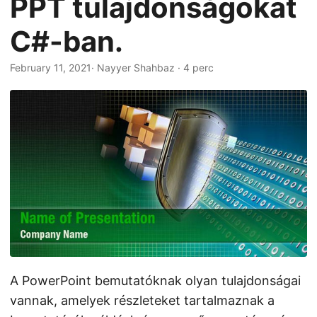
PPT tulajdonságokat
n
C#-ban.
February 11, 2021
· Nayyer Shahbaz · 4 perc
A PowerPoint bemutatóknak olyan tulajdonságai
vannak, amelyek részleteket tartalmaznak a