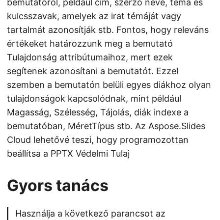
bemutatóról, például cím, szerző neve, téma és
kulcsszavak, amelyek az irat témáját vagy
tartalmát azonosítják stb. Fontos, hogy releváns
értékeket határozzunk meg a bemutató
Tulajdonság attribútumaihoz, mert ezek
segítenek azonosítani a bemutatót. Ezzel
szemben a bemutatón belüli egyes diákhoz olyan
tulajdonságok kapcsolódnak, mint például
Magasság, Szélesség, Tájolás, diák indexe a
bemutatóban, MéretTípus stb. Az Aspose.Slides
Cloud lehetővé teszi, hogy programozottan
beállítsa a PPTX Védelmi Tulaj
Gyors tanács
Használja a következő parancsot az