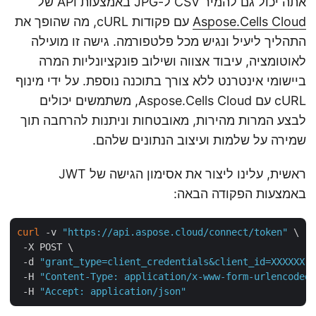
אתה יכול גם להמיר CSV ל-JPG באמצעות API של
Aspose.Cells Cloud
עם פקודות cURL, מה שהופך את
התהליך ליעיל ונגיש מכל פלטפורמה. גישה זו מועילה
לאוטומציה, עיבוד אצווה ושילוב פונקציונליות המרה
ביישומי אינטרנט ללא צורך בתוכנה נוספת. על ידי מינוף
cURL עם Aspose.Cells Cloud, משתמשים יכולים
לבצע המרות מהירות, מאובטחות וניתנות להרחבה תוך
שמירה על שלמות ועיצוב הנתונים שלהם.
ראשית, עלינו ליצור את אסימון הגישה של JWT
באמצעות הפקודה הבאה:
curl
 -v 
"https://api.aspose.cloud/connect/token"
 \

 -X POST \

 -d 
"grant_type=client_credentials&client_id=XXXXXX
 -H 
"Content-Type: application/x-www-form-urlencode
 -H 
"Accept: application/json"