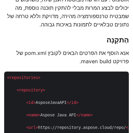
יכולים לבצע המרות מבלי להתקין תוכנה נוספת, מה
שמבטיח טרנספורמציה מהירה, מדויקת וללא טרחה של
נתונים טבלאיים לתמונות באיכות גבוהה.
הַתקָנָה
אנא הוסף את הפרטים הבאים לקובץ pom.xml של
פרויקט maven build.
<
repositories
>
<
repository
>
<
id
>
AsposeJavaAPI
</
id
>
<
name
>
Aspose Java API
</
name
>
<
url
>
https://repository.aspose.cloud/repo/
<