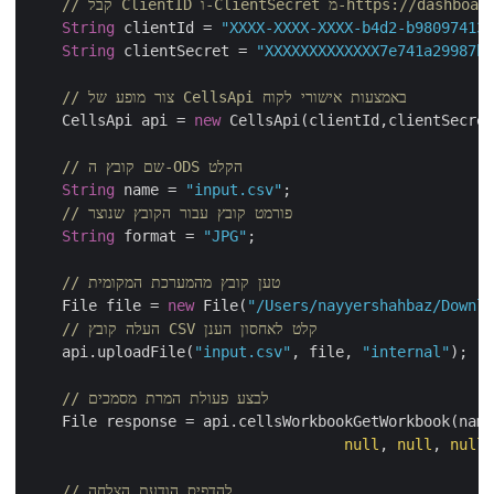
מ-https://dashboard.aspose.cloud/
String
 clientId = 
"XXXX-XXXX-XXXX-b4d2-b9809741
String
 clientSecret = 
"XXXXXXXXXXXXX7e741a29987
// צור מופע של CellsApi באמצעות אישורי לקוח
    CellsApi api = 
new
 CellsApi(clientId,clientSecre
// שם קובץ ה-ODS הקלט
String
 name = 
"input.csv"
;

// פורמט קובץ עבור הקובץ שנוצר
String
 format = 
"JPG"
;

// טען קובץ מהמערכת המקומית
    File file = 
new
 File(
"/Users/nayyershahbaz/Down
// העלה קובץ CSV קלט לאחסון הענן
    api.uploadFile(
"input.csv"
, file, 
"internal"
);

// לבצע פעולת המרת מסמכים
    File response = api.cellsWorkbookGetWorkbook(na
null
, 
null
, 
nul
// להדפיס הודעת הצלחה