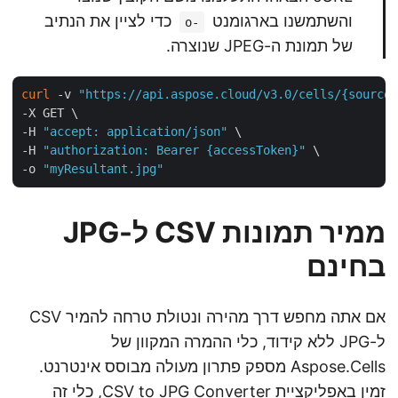
והשתמשנו בארגומנט
כדי לציין את הנתיב
-o
של תמונת ה-JPEG שנוצרה.
curl
 -v 
"https://api.aspose.cloud/v3.0/cells/{sourc
-X GET \

-H 
"accept: application/json"
 \

-H 
"authorization: Bearer {accessToken}"
 \

-o 
"myResultant.jpg"
ממיר תמונות CSV ל-JPG
בחינם
אם אתה מחפש דרך מהירה ונטולת טרחה להמיר CSV
ל-JPG ללא קידוד, כלי ההמרה המקוון של
Aspose.Cells מספק פתרון מעולה מבוסס אינטרנט.
זמין באפליקציית
CSV to JPG Converter
, כלי זה