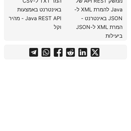
ממשק API REST של
המר TXT ל-CSV
Java להמרת XML ל-
באינטרנט באמצעות
JSON באינטרנט -
Java REST API - מהיר
המרת XML ל-JSON
וקל
ביעילות