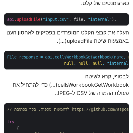
כארגומנטים של קלט.
api
.uploadFile
(
"input.csv"
, file, 
"internal"
העלה את קבצי הקלט המופרדים בפסיקים לאחסון הענן
באמצעות שיטת uploadFile(…).
File
response
=
api.cellsWorkbookGetWorkbook(name,
null
,
null
,
null
,
"internal
לבסוף, קרא לשיטה
cellsWorkbookGetWorkbook(…)
כדי להתחיל את
פעולת ההמרה של CSV ל-JPEG.
https://github.com/aspose-cells-cloud
try
    {
