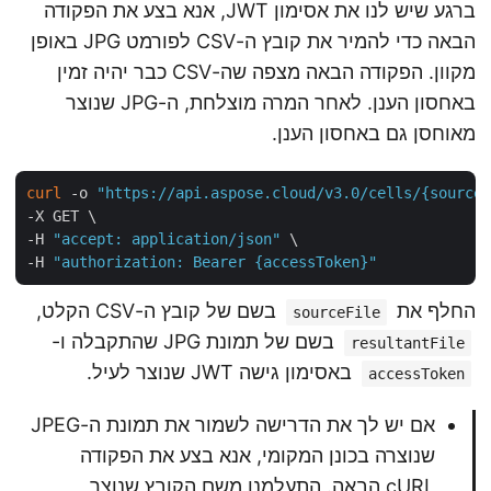
ברגע שיש לנו את אסימון JWT, אנא בצע את הפקודה
הבאה כדי להמיר את קובץ ה-CSV לפורמט JPG באופן
מקוון. הפקודה הבאה מצפה שה-CSV כבר יהיה זמין
באחסון הענן. לאחר המרה מוצלחת, ה-JPG שנוצר
מאוחסן גם באחסון הענן.
curl
 -o 
"https://api.aspose.cloud/v3.0/cells/{sourc
-X GET \

-H 
"accept: application/json"
 \

-H 
"authorization: Bearer {accessToken}"
החלף את
בשם של קובץ ה-CSV הקלט,
sourceFile
בשם של תמונת JPG שהתקבלה ו-
resultantFile
באסימון גישה JWT שנוצר לעיל.
accessToken
אם יש לך את הדרישה לשמור את תמונת ה-JPEG
שנוצרה בכונן המקומי, אנא בצע את הפקודה
cURL הבאה. התעלמנו משם הקובץ שנוצר