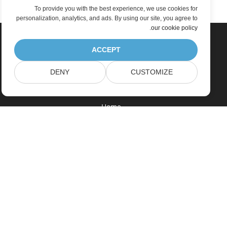
To provide you with the best experience, we use cookies for
personalization, analytics, and ads. By using our site, you agree to
.
our cookie policy
ACCEPT
DENY
CUSTOMIZE
Home
Products
New Releases
Pricing
Docs
Free Support
Paid Support
Paid Consulting