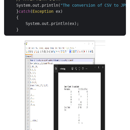
    System.out.println(
"The conversion of CSV to JP
    }
catch
(
Exception
 ex)

    {

        System.out.println(ex);
