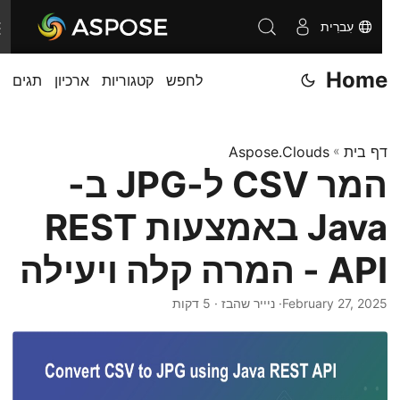
עִברִית
T
o
Home
לחפש
קטגוריות
ארכיון
תגים
g
g
l
דף בית
»
Aspose.Clouds
e
המר CSV ל-JPG ב-
n
a
Java באמצעות REST
v
i
API - המרה קלה ויעילה
g
February 27, 2025
· ניייר שהבז · 5 דקות
a
t
i
o