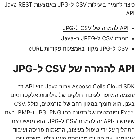
כיצד להמיר ביעילות CSV ל-JPG באמצעות Java REST
API.
API להמרה של CSV ל-JPG
המרת CSV ל-JPEG ב-Java
CSV ל-JPG מקוון באמצעות פקודות cURL
API להמרה של CSV ל-JPG
Aspose.Cells Cloud SDK עבור Java
הוא API רב
עוצמה המיועד לעיבוד חלקים של גיליונות אלקטרוניים
בענן. הוא תומך במגוון רחב של פורמטים, כולל CSV,
Excel ופורמטים של תמונה כמו JPG, PNG ו-BMP. בעת
שימוש ב-API זה להמרת CSV ל-JPG, הוא מפשט את
התהליך על ידי טיפול בעיצוב, התאמות פריסה ועיבוד
אוטומטי. עם הגישה מבוססת הענן שלה, משתמשים