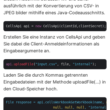
ausführlich mit der Konvertierung von CSV- in
JPEG bilder mithilfe eines Java-Codeausschnitts.
CellsApi api = 
new
Erstellen Sie eine Instanz von CellsApi und geben
Sie dabei die Client-Anmeldeinformationen als
Eingabeargumente an.
api
.uploadFile
(
"input.csv"
, file, 
"internal"
Laden Sie die durch Kommas getrennten
Eingabedateien mit der Methode uploadFile(…) in
den Cloud-Speicher hoch.
File
response
=
api.cellsWorkbookGetWorkbook(name,
nu
null
,
null
,
null
,
"internal"
,