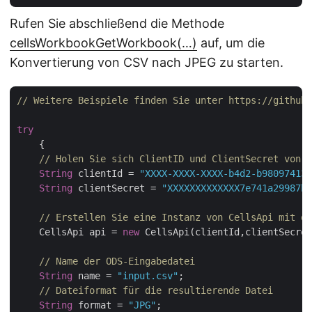
Rufen Sie abschließend die Methode
cellsWorkbookGetWorkbook(…)
auf, um die
Konvertierung von CSV nach JPEG zu starten.
// Weitere Beispiele finden Sie unter https://github.
try
    {

// Holen Sie sich ClientID und ClientSecret von h
String
 clientId = 
"XXXX-XXXX-XXXX-b4d2-b980974137
String
 clientSecret = 
"XXXXXXXXXXXXX7e741a29987bb
// Erstellen Sie eine Instanz von CellsApi mit de
    CellsApi api = 
new
 CellsApi(clientId,clientSecret
// Name der ODS-Eingabedatei
String
 name = 
"input.csv"
;

// Dateiformat für die resultierende Datei
String
 format = 
"JPG"
;
