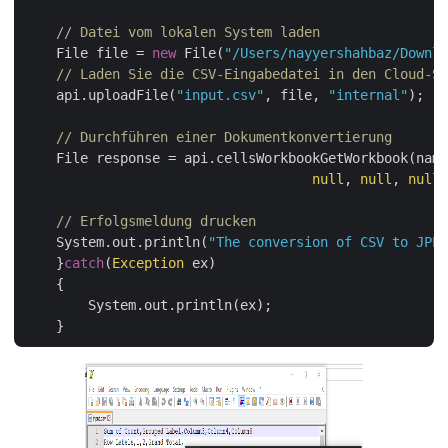
// Datei vom lokalen System laden
    File file = 
new
 File(
"/Users/nayyershahbaz/Downlo
// Laden Sie die CSV-Eingabedatei in den Cloud-Sp
    api.uploadFile(
"input.csv"
, file, 
"internal"
);

// Durchführen einer Dokumentkonvertierung
    File response = api.cellsWorkbookGetWorkbook(name
null
, 
null
, 
null
,
// Erfolgsmeldung drucken
    System.out.println(
"The conversion of CSV to JPEG
    }
catch
(
Exception
 ex)

    {

        System.out.println(ex);
