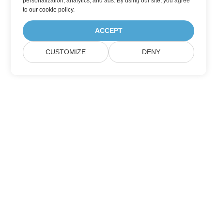
personalization, analytics, and ads. By using our site, you agree
to
our cookie policy
.
ACCEPT
CUSTOMIZE
DENY
Heim