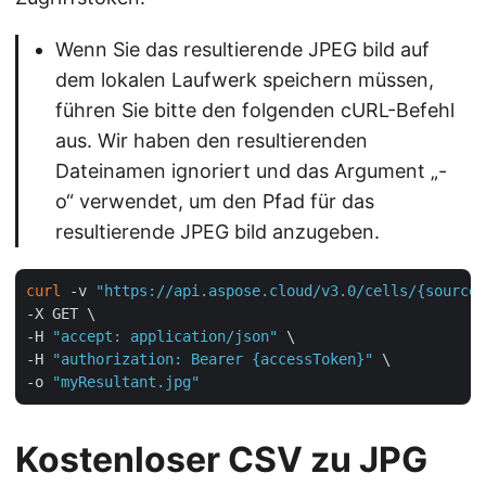
Wenn Sie das resultierende JPEG bild auf
dem lokalen Laufwerk speichern müssen,
führen Sie bitte den folgenden cURL-Befehl
aus. Wir haben den resultierenden
Dateinamen ignoriert und das Argument „-
o“ verwendet, um den Pfad für das
resultierende JPEG bild anzugeben.
curl
 -v 
"https://api.aspose.cloud/v3.0/cells/{sourceF
-X GET \

-H 
"accept: application/json"
 \

-H 
"authorization: Bearer {accessToken}"
 \

-o 
"myResultant.jpg"
Kostenloser CSV zu JPG