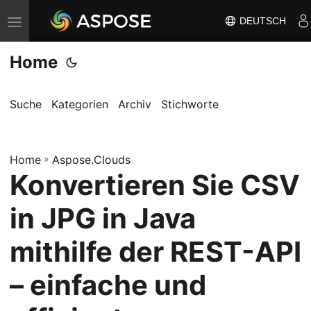
DEUTSCH
N
a
Home
v
i
g
Suche
Kategorien
Archiv
Stichworte
a
t
Home
i
»
Aspose.Clouds
Konvertieren Sie CSV
o
n
in JPG in Java
u
m
mithilfe der REST-API
s
– einfache und
c
h