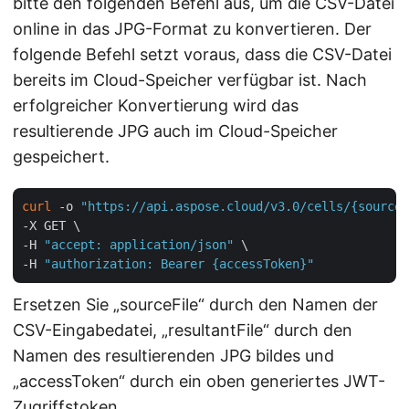
bitte den folgenden Befehl aus, um die CSV-Datei
online in das JPG-Format zu konvertieren. Der
folgende Befehl setzt voraus, dass die CSV-Datei
bereits im Cloud-Speicher verfügbar ist. Nach
erfolgreicher Konvertierung wird das
resultierende JPG auch im Cloud-Speicher
gespeichert.
curl
 -o 
"https://api.aspose.cloud/v3.0/cells/{sourceF
-X GET \

-H 
"accept: application/json"
 \

-H 
"authorization: Bearer {accessToken}"
Ersetzen Sie „sourceFile“ durch den Namen der
CSV-Eingabedatei, „resultantFile“ durch den
Namen des resultierenden JPG bildes und
„accessToken“ durch ein oben generiertes JWT-
Zugriffstoken.