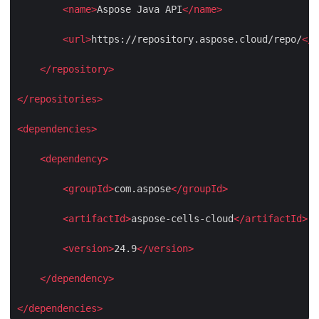
<
name
>
Aspose Java API
</
name
>
<
url
>
https://repository.aspose.cloud/repo/
</
u
</
repository
>
</
repositories
>
<
dependencies
>
<
dependency
>
<
groupId
>
com.aspose
</
groupId
>
<
artifactId
>
aspose-cells-cloud
</
artifactId
>
<
version
>
24.9
</
version
>
</
dependency
>
</
dependencies
>