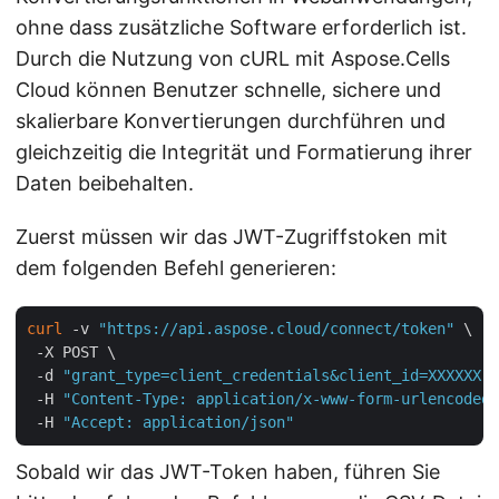
ohne dass zusätzliche Software erforderlich ist.
Durch die Nutzung von cURL mit Aspose.Cells
Cloud können Benutzer schnelle, sichere und
skalierbare Konvertierungen durchführen und
gleichzeitig die Integrität und Formatierung ihrer
Daten beibehalten.
Zuerst müssen wir das JWT-Zugriffstoken mit
dem folgenden Befehl generieren:
curl
 -v 
"https://api.aspose.cloud/connect/token"
 \

 -X POST \

 -d 
"grant_type=client_credentials&client_id=XXXXXX-X
 -H 
"Content-Type: application/x-www-form-urlencoded"
 -H 
"Accept: application/json"
Sobald wir das JWT-Token haben, führen Sie