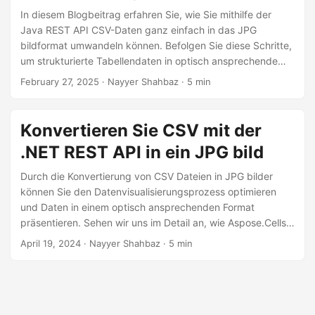
a
In diesem Blogbeitrag erfahren Sie, wie Sie mithilfe der
l
Java REST API CSV-Daten ganz einfach in das JPG
t
bildformat umwandeln können. Befolgen Sie diese Schritte,
um strukturierte Tabellendaten in optisch ansprechende
e
Bilder umzuwandeln. Ganz gleich, ob Sie Berichte erstellen,
n
February 27, 2025
· Nayyer Shahbaz · 5 min
Datensätze visualisieren oder gemeinsam nutzbare Bilder
erstellen möchten, diese Lösung sorgt für Genauigkeit und
Effizienz.
Konvertieren Sie CSV mit der
.NET REST API in ein JPG bild
Durch die Konvertierung von CSV Dateien in JPG bilder
können Sie den Datenvisualisierungsprozess optimieren
und Daten in einem optisch ansprechenden Format
präsentieren. Sehen wir uns im Detail an, wie Aspose.Cells
Cloud CSV-Daten mühelos in JPG bilder umwandeln und
April 19, 2024
· Nayyer Shahbaz · 5 min
Datenvisualisierungs-Workflows verbessern kann.