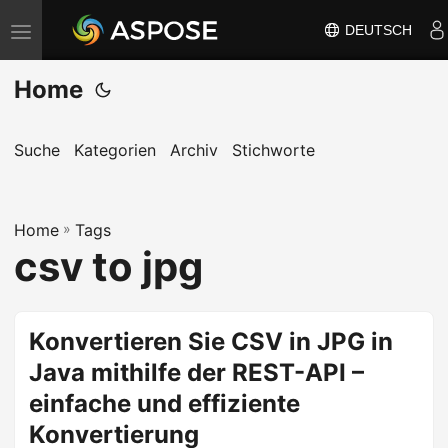
DEUTSCH
N
a
Home
v
i
g
Suche
Kategorien
Archiv
Stichworte
a
t
Home
i
»
Tags
csv to jpg
o
n
u
Konvertieren Sie CSV in JPG in
m
Java mithilfe der REST-API –
s
c
einfache und effiziente
h
Konvertierung