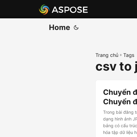
Home
Trang chủ
»
Tags
csv to 
Chuyển đ
Chuyển đ
Trong bài đăng t
dạng hình ảnh J
bảng có cấu trúc
hóa tập dữ liệu 