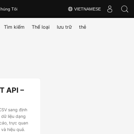
húng Tôi
VIETNAMESE
Tìm kiếm
Thể loại
lưu trữ
thẻ
T API –
 CSV sang định
 dữ liệu dạng
cáo, trực quan
 và hiệu quả.