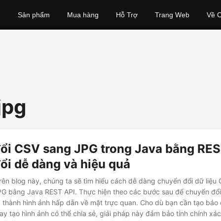
Sản phẩm
Mua hàng
Hỗ Trợ
Trang Web
Về C
jpg
ổi CSV sang JPG trong Java bằng RES
ổi dễ dàng và hiệu quả
rên blog này, chúng ta sẽ tìm hiểu cách dễ dàng chuyển đổi dữ liệu
PG bằng Java REST API. Thực hiện theo các bước sau để chuyển đổi
 thành hình ảnh hấp dẫn về mặt trực quan. Cho dù bạn cần tạo báo 
hay tạo hình ảnh có thể chia sẻ, giải pháp này đảm bảo tính chính xác