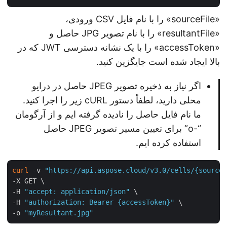
«sourceFile» را با نام فایل CSV ورودی،
«resultantFile» را با نام تصویر JPG حاصل و
«accessToken» را با یک نشانه دسترسی JWT که در
بالا ایجاد شده است جایگزین کنید.
اگر نیاز به ذخیره تصویر JPEG حاصل در درایو
محلی دارید، لطفاً دستور cURL زیر را اجرا کنید.
ما نام فایل حاصل را نادیده گرفته ایم و از آرگومان
“-o” برای تعیین مسیر تصویر JPEG حاصل
استفاده کرده ایم.
curl
 -v 
"https://api.aspose.cloud/v3.0/cells/{sourc
-X GET \

-H 
"accept: application/json"
 \

-H 
"authorization: Bearer {accessToken}"
 \

-o 
"myResultant.jpg"