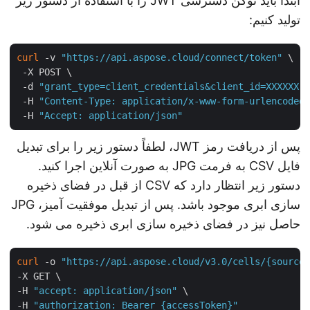
ابتدا باید توکن دسترسی JWT را با استفاده از دستور زیر
تولید کنیم:
curl
 -v 
"https://api.aspose.cloud/connect/token"
 \

 -X POST \

 -d 
"grant_type=client_credentials&client_id=XXXXXX
 -H 
"Content-Type: application/x-www-form-urlencode
 -H 
"Accept: application/json"
پس از دریافت رمز JWT، لطفاً دستور زیر را برای تبدیل
فایل CSV به فرمت JPG به صورت آنلاین اجرا کنید.
دستور زیر انتظار دارد که CSV از قبل در فضای ذخیره
سازی ابری موجود باشد. پس از تبدیل موفقیت آمیز، JPG
حاصل نیز در فضای ذخیره سازی ابری ذخیره می شود.
curl
 -o 
"https://api.aspose.cloud/v3.0/cells/{sourc
-X GET \

-H 
"accept: application/json"
 \

-H 
"authorization: Bearer {accessToken}"