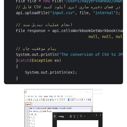
    File file = 
new
 File(
"/Users/nayyershahbaz/Down
C ورودی را در فضای ذخیره سازی ابری آپلود کنید
    api.uploadFile(
"input.csv"
, file, 
"internal"
);

// انجام عملیات تبدیل سند
    File response = api.cellsWorkbookGetWorkbook(na
null
, 
null
, 
nul
// پیام موفقیت چاپ
    System.out.println(
"The conversion of CSV to JP
    }
catch
(
Exception
 ex)

    {

        System.out.println(ex);
