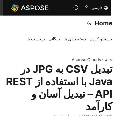
فارسی
T
o
Home
g
g
l
جستجو کردن
دسته بندی ها
بایگانی
برچسب ها
e
n
خانه
»
Aspose.Clouds
a
تبدیل CSV به JPG در
v
i
Java با استفاده از REST
g
a
API – تبدیل آسان و
t
کارآمد
i
o
February 27, 2025
· نیر شهباز · 6 دقیقه