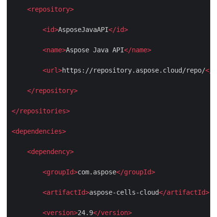
<
repository
>
<
id
>
AsposeJavaAPI
</
id
>
<
name
>
Aspose Java API
</
name
>
<
url
>
https://repository.aspose.cloud/repo/
<
</
repository
>
</
repositories
>
<
dependencies
>
<
dependency
>
<
groupId
>
com.aspose
</
groupId
>
<
artifactId
>
aspose-cells-cloud
</
artifactId
>
<
version
>
24.9
</
version
>