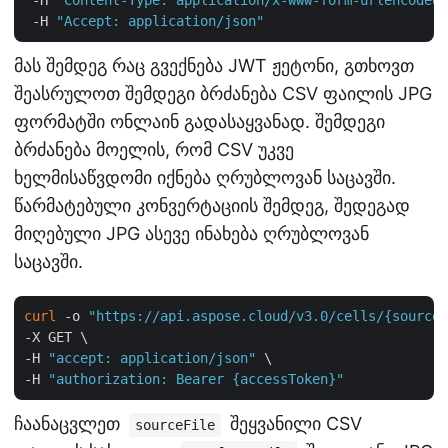
 -H 
"Content-Type: application/x-www-form-urlencoded"
 -H 
"Accept: application/json"
მას შემდეგ რაც გვექნება JWT ჟეტონი, გთხოვთ
შეასრულოთ შემდეგი ბრძანება CSV ფაილის JPG
ფორმატში ონლაინ გადასაყვანად. შემდეგი
ბრძანება მოელის, რომ CSV უკვე
ხელმისაწვდომი იქნება ღრუბლოვან საცავში.
წარმატებული კონვერტაციის შემდეგ, შედეგად
მიღებული JPG ასევე ინახება ღრუბლოვან
საცავში.
curl
 -o 
"https://api.aspose.cloud/v3.0/cells/{sourceF
-X GET \

-H 
"accept: application/json"
 \

-H 
"authorization: Bearer {accessToken}"
ჩაანაცვლეთ
შეყვანილი CSV
sourceFile