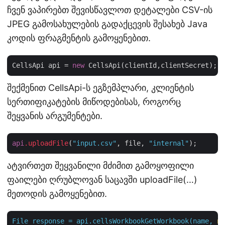
ჩვენ ვაპირებთ შევისწავლოთ დეტალები CSV-ის
JPEG გამოსახულების გადაქცევის შესახებ Java
კოდის ფრაგმენტის გამოყენებით.
CellsApi api = 
new
შექმენით CellsApi-ს ეგზემპლარი, კლიენტის
სერთიფიკატების მიწოდებისას, როგორც
შეყვანის არგუმენტები.
api
.uploadFile
(
"input.csv"
, file, 
"internal"
ატვირთეთ შეყვანილი მძიმით გამოყოფილი
ფაილები ღრუბლოვან საცავში uploadFile(…)
მეთოდის გამოყენებით.
File
response
=
api.cellsWorkbookGetWorkbook(name,
nu