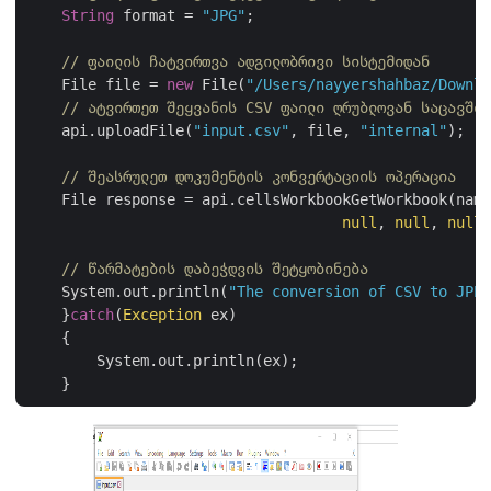
String
 format = 
"JPG"
;

// ფაილის ჩატვირთვა ადგილობრივი სისტემიდან
    File file = 
new
 File(
"/Users/nayyershahbaz/Downlo
// ატვირთეთ შეყვანის CSV ფაილი ღრუბლოვან საცავში
    api.uploadFile(
"input.csv"
, file, 
"internal"
);

// შეასრულეთ დოკუმენტის კონვერტაციის ოპერაცია
    File response = api.cellsWorkbookGetWorkbook(name
null
, 
null
, 
null
,
// წარმატების დაბეჭდვის შეტყობინება
    System.out.println(
"The conversion of CSV to JPEG
    }
catch
(
Exception
 ex)

    {

        System.out.println(ex);
