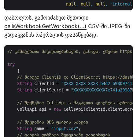
null
,
null
,
null
,
"internal"
,
დაბოლოს, გამოიძახეთ მეთოდი
cellsWorkbookGetWorkbook(…)
CSV-ში JPEG-ში
გადაყვანის ოპერაციის დასაწყებად.
// დამატებითი მაგალითებისთვის, გთხოვთ, ეწვიოთ https:/
try
    {

// მიიღეთ ClientID და ClientSecret https://dashbo
String
 clientId = 
"XXXX-XXXX-XXXX-b4d2-b980974137
String
 clientSecret = 
"XXXXXXXXXXXXX7e741a29987bb
// შექმენით CellsApi-ს მაგალითი კლიენტის სერთიფიკ
    CellsApi api = 
new
 CellsApi(clientId,clientSecret
// შეყვანის ODS ფაილის სახელი
String
 name = 
"input.csv"
;

// ფაილის ფორმატი შედეგიანი ფაილისთვის