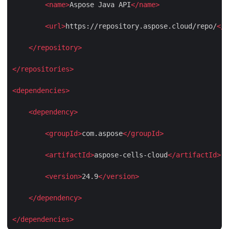
<
name
>
Aspose Java API
</
name
>
<
url
>
https://repository.aspose.cloud/repo/
</
u
</
repository
>
</
repositories
>
<
dependencies
>
<
dependency
>
<
groupId
>
com.aspose
</
groupId
>
<
artifactId
>
aspose-cells-cloud
</
artifactId
>
<
version
>
24.9
</
version
>
</
dependency
>
</
dependencies
>