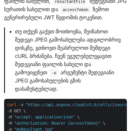
ფაილის სახელით,
შედეგიანი JPG
resultantFile
სურათის სახელით და
ზემოთ
accessToken
გენერირებული JWT წვდომის ტოკენით.
თუ თქვენ გაქვთ მოთხოვნა, შეინახოთ
შედეგი JPEG გამოსახულება ადგილობრივ
დისკზე, გთხოვთ შეასრულოთ შემდეგი
cURL ბრძანება. ჩვენ უგულებელვყავით
შედეგიანი ფაილის სახელი და
გამოვიყენეთ
არგუმენტი შედეგიანი
-o
JPEG გამოსახულების გზის
დასაზუსტებლად.
curl
 -v 
"https://api.aspose.cloud/v3.0/cells/{sourceF
-X GET \

-H 
"accept: application/json"
 \

-H 
"authorization: Bearer {accessToken}"
 \

-o 
"myResultant.jpg"