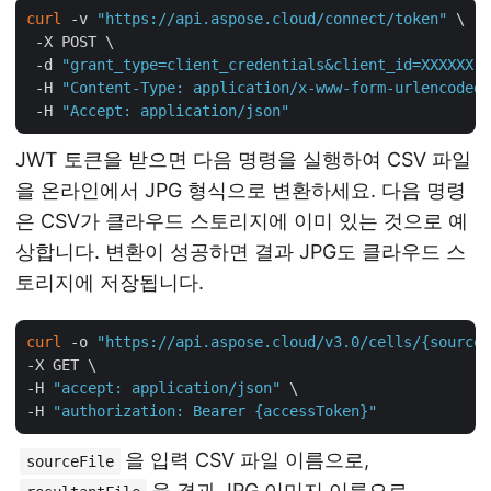
curl
 -v 
"https://api.aspose.cloud/connect/token"
 \

 -X POST \

 -d 
"grant_type=client_credentials&client_id=XXXXXX-X
 -H 
"Content-Type: application/x-www-form-urlencoded"
 -H 
"Accept: application/json"
JWT 토큰을 받으면 다음 명령을 실행하여 CSV 파일
을 온라인에서 JPG 형식으로 변환하세요. 다음 명령
은 CSV가 클라우드 스토리지에 이미 있는 것으로 예
상합니다. 변환이 성공하면 결과 JPG도 클라우드 스
토리지에 저장됩니다.
curl
 -o 
"https://api.aspose.cloud/v3.0/cells/{sourceF
-X GET \

-H 
"accept: application/json"
 \

-H 
"authorization: Bearer {accessToken}"
을 입력 CSV 파일 이름으로,
sourceFile
을 결과 JPG 이미지 이름으로,