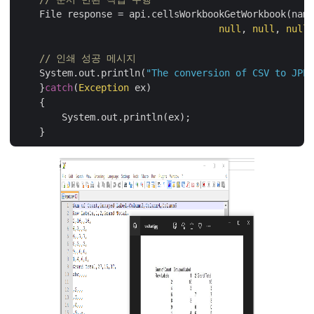
    File response = api.cellsWorkbookGetWorkbook(name
null
, 
null
, 
null
,
// 인쇄 성공 메시지
    System.out.println(
"The conversion of CSV to JPEG
    }
catch
(
Exception
 ex)

    {

        System.out.println(ex);
