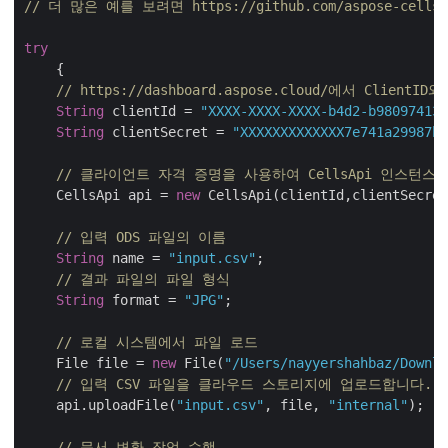
// 더 많은 예를 보려면 https://github.com/aspose-cells-
try
    {

// https://dashboard.aspose.cloud/에서 ClientI
String
 clientId = 
"XXXX-XXXX-XXXX-b4d2-b980974137
String
 clientSecret = 
"XXXXXXXXXXXXX7e741a29987bb
// 클라이언트 자격 증명을 사용하여 CellsApi 인스턴스
    CellsApi api = 
new
 CellsApi(clientId,clientSecret
// 입력 ODS 파일의 이름
String
 name = 
"input.csv"
;

// 결과 파일의 파일 형식
String
 format = 
"JPG"
;

// 로컬 시스템에서 파일 로드
    File file = 
new
 File(
"/Users/nayyershahbaz/Downlo
// 입력 CSV 파일을 클라우드 스토리지에 업로드합니다.
    api.uploadFile(
"input.csv"
, file, 
"internal"
);

// 문서 변환 작업 수행