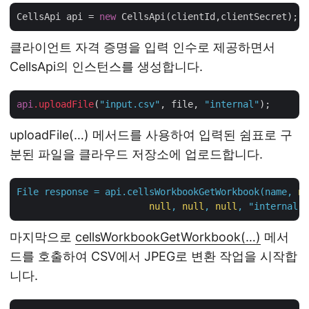
CellsApi api = 
new
클라이언트 자격 증명을 입력 인수로 제공하면서
CellsApi의 인스턴스를 생성합니다.
api
.uploadFile
(
"input.csv"
, file, 
"internal"
uploadFile(…) 메서드를 사용하여 입력된 쉼표로 구
분된 파일을 클라우드 저장소에 업로드합니다.
File
response
=
api.cellsWorkbookGetWorkbook(name,
nu
null
,
null
,
null
,
"internal"
,
마지막으로
cellsWorkbookGetWorkbook(…)
메서
드를 호출하여 CSV에서 JPEG로 변환 작업을 시작합
니다.