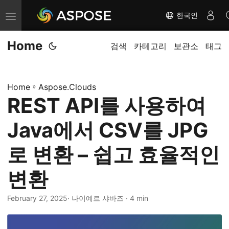
한국인
내
비
Home
게
검색
카테고리
보관소
태그
이
션
Home
»
Aspose.Clouds
전
REST API를 사용하여
환
Java에서 CSV를 JPG
로 변환 – 쉽고 효율적인
변환
February 27, 2025
· 나이예르 샤바즈 · 4 min