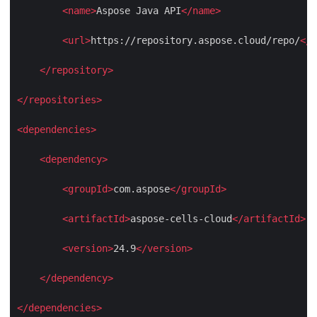
<
name
>
Aspose Java API
</
name
>
<
url
>
https://repository.aspose.cloud/repo/
</
u
</
repository
>
</
repositories
>
<
dependencies
>
<
dependency
>
<
groupId
>
com.aspose
</
groupId
>
<
artifactId
>
aspose-cells-cloud
</
artifactId
>
<
version
>
24.9
</
version
>
</
dependency
>
</
dependencies
>