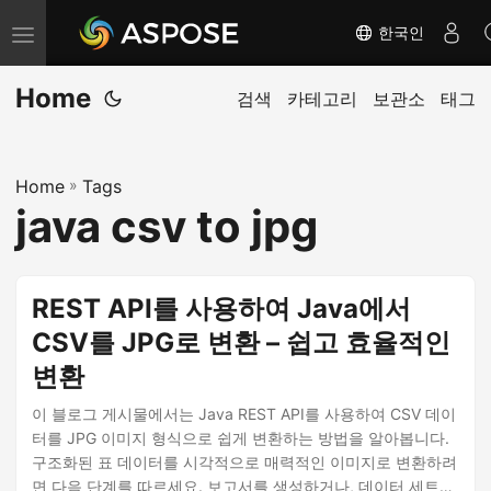
한국인
내
비
Home
게
검색
카테고리
보관소
태그
이
션
Home
»
Tags
전
java csv to jpg
환
REST API를 사용하여 Java에서
CSV를 JPG로 변환 – 쉽고 효율적인
변환
이 블로그 게시물에서는 Java REST API를 사용하여 CSV 데이
터를 JPG 이미지 형식으로 쉽게 변환하는 방법을 알아봅니다.
구조화된 표 데이터를 시각적으로 매력적인 이미지로 변환하려
면 다음 단계를 따르세요. 보고서를 생성하거나, 데이터 세트를