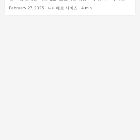
시각화하거나, 공유 가능한 이미지를 만들어야 하는 경우 이 솔
February 27, 2025
· 나이예르 샤바즈 · 4 min
루션은 정확성과 효율성을 보장합니다.