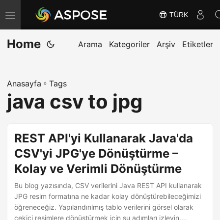
TÜRK
G
e
Home
z
Arama
Kategoriler
Arşiv
Etiketler
i
n
Anasayfa
»
Tags
m
java csv to jpg
e
y
i
REST API'yi Kullanarak Java'da
D
CSV'yi JPG'ye Dönüştürme –
e
Kolay ve Verimli Dönüştürme
ğ
i
Bu blog yazısında, CSV verilerini Java REST API kullanarak
ş
JPG resim formatına ne kadar kolay dönüştürebileceğimizi
öğreneceğiz. Yapılandırılmış tablo verilerini görsel olarak
t
çekici resimlere dönüştürmek için şu adımları izleyin.