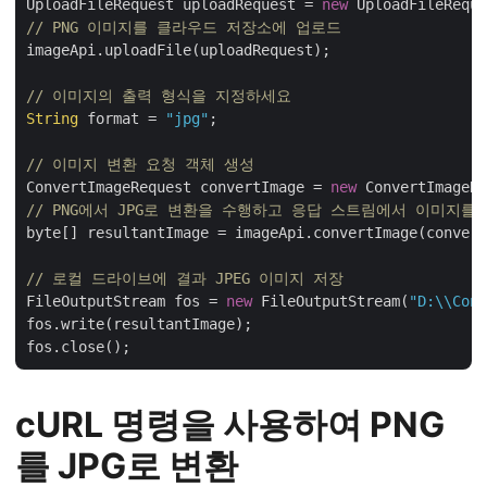
UploadFileRequest uploadRequest = 
new
 UploadFileReque
// PNG 이미지를 클라우드 저장소에 업로드
imageApi.uploadFile(uploadRequest);

// 이미지의 출력 형식을 지정하세요
String
 format = 
"jpg"
;

// 이미지 변환 요청 객체 생성
ConvertImageRequest convertImage = 
new
 ConvertImageRe
// PNG에서 JPG로 변환을 수행하고 응답 스트림에서 이미지를
byte[] resultantImage = imageApi.convertImage(convert
// 로컬 드라이브에 결과 JPEG 이미지 저장
FileOutputStream fos = 
new
 FileOutputStream(
"D:\\Conv
fos.write(resultantImage);

cURL 명령을 사용하여 PNG
를 JPG로 변환