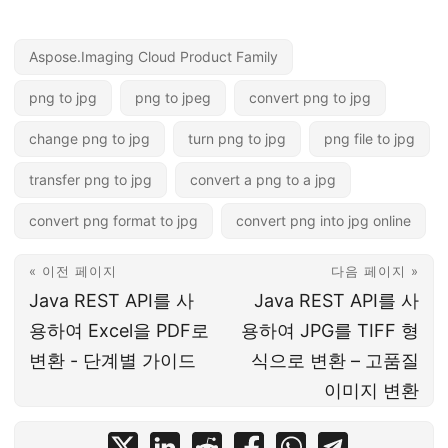
Aspose.Imaging Cloud Product Family
png to jpg
png to jpeg
convert png to jpg
change png to jpg
turn png to jpg
png file to jpg
transfer png to jpg
convert a png to a jpg
convert png format to jpg
convert png into jpg online
« 이전 페이지
다음 페이지 »
Java REST API를 사
Java REST API를 사
용하여 Excel을 PDF로
용하여 JPG를 TIFF 형
변환 - 단계별 가이드
식으로 변환 – 고품질
이미지 변환