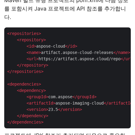
Maven 빌드 유형 프로젝트의 pom.xml에 다음 정보
를 포함시켜 Java 프로젝트에 API 참조를 추가합니
다.
<
repositories
>
<
repository
>
<
id
>
aspose-cloud
</
id
>
<
name
>
artifact.aspose-cloud-releases
</
name
>
<
url
>
https://artifact.aspose.cloud/repo
</
url
>
</
repository
>
</
repositories
>
<
dependencies
>
<
dependency
>
<
groupId
>
com.aspose
</
groupId
>
<
artifactId
>
aspose-imaging-cloud
</
artifactId
>
<
version
>
23.5
</
version
>
</
dependency
>
</
dependencies
>