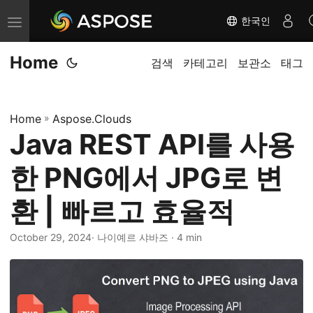
한국인
내
비
Home
게
검색
카테고리
보관소
태그
이
션
Home
»
Aspose.Clouds
전
Java REST API를 사용
환
한 PNG에서 JPG로 변
환 | 빠르고 효율적
October 29, 2024
· 나이예르 샤바즈 · 4 min