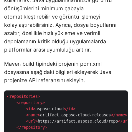
kullanarak, Java uygulamalarınızda görüntü
dönüşümlerini minimum çabayla
otomatikleştirebilir ve görüntü işlemeyi
kolaylaştırabilirsiniz. Ayrıca, dosya boyutlarını
azaltır, özellikle hızlı yükleme ve verimli
depolamanın kritik olduğu uygulamalarda
platformlar arası uyumluluğu artırır.
Maven build tipindeki projenin pom.xml
dosyasına aşağıdaki bilgileri ekleyerek Java
projenize API referansını ekleyin.
<
repositories
>
<
repository
>
<
id
>
aspose-cloud
</
id
>
<
name
>
artifact.aspose-cloud-releases
</
name
>
<
url
>
https://artifact.aspose.cloud/repo
</
url
>
</
repository
>