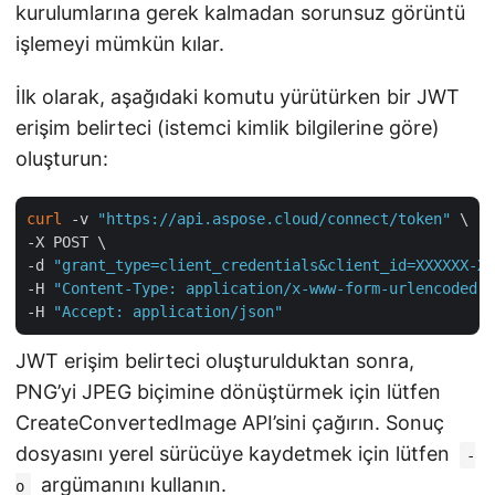
kurulumlarına gerek kalmadan sorunsuz görüntü
işlemeyi mümkün kılar.
İlk olarak, aşağıdaki komutu yürütürken bir JWT
erişim belirteci (istemci kimlik bilgilerine göre)
oluşturun:
curl
 -v 
"https://api.aspose.cloud/connect/token"
 \

-X POST \

-d 
"grant_type=client_credentials&client_id=XXXXXX-XX
-H 
"Content-Type: application/x-www-form-urlencoded"
 
-H 
"Accept: application/json"
JWT erişim belirteci oluşturulduktan sonra,
PNG’yi JPEG biçimine dönüştürmek için lütfen
CreateConvertedImage API’sini çağırın. Sonuç
dosyasını yerel sürücüye kaydetmek için lütfen
-
argümanını kullanın.
o