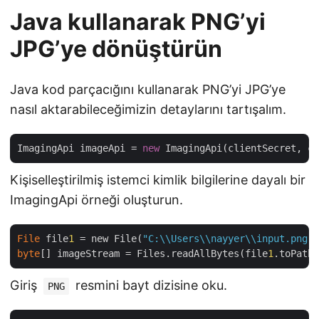
Java kullanarak PNG’yi
JPG’ye dönüştürün
Java kod parçacığını kullanarak PNG’yi JPG’ye
nasıl aktarabileceğimizin detaylarını tartışalım.
ImagingApi imageApi = 
new
Kişiselleştirilmiş istemci kimlik bilgilerine dayalı bir
ImagingApi örneği oluşturun.
File
 file
1
 = new File(
"C:\\Users\\nayyer\\input.png"
byte
[] imageStream = Files.readAllBytes(file
1
Giriş
resmini bayt dizisine oku.
PNG