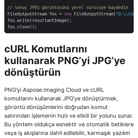
// Sonuç JPEG görüntüsünü yerel sürücüye kaydedin
FileOutputStream fos = 
new
 FileOutputStream(
"D:\\Conv
fos.write(resultantImage);

cURL Komutlarını
kullanarak PNG’yi JPG’ye
dönüştürün
PNG’yi Aspose.Imaging Cloud ve cURL
komutlarını kullanarak JPG’ye dönüştürmek,
görüntü dönüşümlerini doğrudan komut
satırından işlemenin hızlı ve etkili bir yolunu sunar.
Bu yöntem oldukça esnektir ve otomatik betiklere
veya iş akışlarına dahil edilebilir, karmaşık yazılım