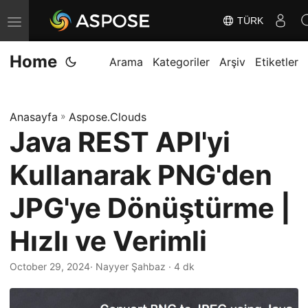
TÜRK
G
e
Home
z
Arama
Kategoriler
Arşiv
Etiketler
i
n
Anasayfa
»
Aspose.Clouds
m
Java REST API'yi
e
y
Kullanarak PNG'den
i
D
JPG'ye Dönüştürme |
e
Hızlı ve Verimli
ğ
i
October 29, 2024
· Nayyer Şahbaz · 4 dk
ş
t