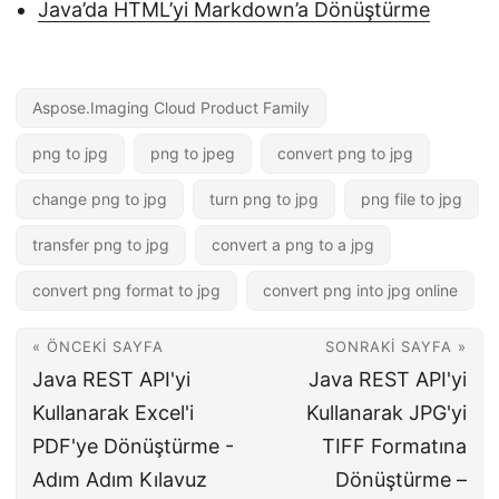
Java’da HTML’yi Markdown’a Dönüştürme
Aspose.Imaging Cloud Product Family
png to jpg
png to jpeg
convert png to jpg
change png to jpg
turn png to jpg
png file to jpg
transfer png to jpg
convert a png to a jpg
convert png format to jpg
convert png into jpg online
« ÖNCEKI SAYFA
SONRAKI SAYFA »
Java REST API'yi
Java REST API'yi
Kullanarak Excel'i
Kullanarak JPG'yi
PDF'ye Dönüştürme -
TIFF Formatına
Adım Adım Kılavuz
Dönüştürme –