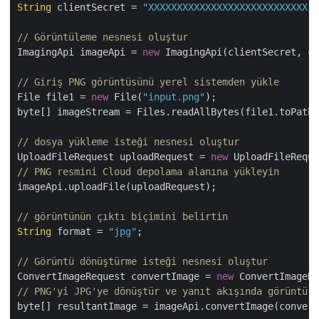
String
 clientSecret = 
"XXXXXXXXXXXXXXXXXXXXXXXXXXXX"
;

// Görüntüleme nesnesi oluştur
ImagingApi imageApi = 
new
 ImagingApi(clientSecret, cl
// Giriş PNG görüntüsünü yerel sistemden yükle
File file1 = 
new
 File(
"input.png"
);

byte[] imageStream = Files.readAllBytes(file1.toPath(
// dosya yükleme isteği nesnesi oluştur
UploadFileRequest uploadRequest = 
new
 UploadFileReque
// PNG resmini Cloud depolama alanına yükleyin
imageApi.uploadFile(uploadRequest);

// görüntünün çıktı biçimini belirtin
String
 format = 
"jpg"
;

// Görüntü dönüştürme isteği nesnesi oluştur
ConvertImageRequest convertImage = 
new
 ConvertImageRe
// PNG'yi JPG'ye dönüştür ve yanıt akışında görüntü d
byte[] resultantImage = imageApi.convertImage(convert