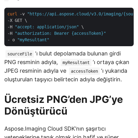
curl
 -v 
"https://api.aspose.cloud/v3.0/imaging/{sourc
-X GET \

-H 
"accept: application/json"
 \

-H 
"authorization: Bearer {accessToken}"
- o 
"myResultant"
‘ı bulut depolamada bulunan girdi
sourceFile
PNG resminin adıyla,
‘ı ortaya çıkan
myResultant
JPEG resminin adıyla ve
‘ı yukarıda
accessToken
oluşturulan taşıyıcı belirtecin adıyla değiştirin.
Ücretsiz PNG’den JPG’ye
Dönüştürücü
Aspose.Imaging Cloud SDK’nın şaşırtıcı
yeteneklerine tanık olmak için hafif ve süper