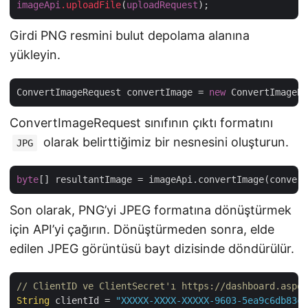
imageApi
.uploadFile
(
uploadRequest
Girdi PNG resmini bulut depolama alanına
yükleyin.
ConvertImageRequest convertImage = 
new
 ConvertImageRe
ConvertImageRequest sınıfının çıktı formatını
olarak belirttiğimiz bir nesnesini oluşturun.
JPG
byte
Son olarak, PNG’yi JPEG formatına dönüştürmek
için API’yi çağırın. Dönüştürmeden sonra, elde
edilen JPEG görüntüsü bayt dizisinde döndürülür.
// ClientID ve ClientSecret'ı https://dashboard.aspos
String
 clientId = 
"XXXXX-XXXX-XXXXX-9603-5ea9c6db83cd