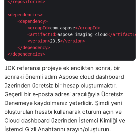
</
repositories
>
<
dependencies
>
<
dependency
>
<
groupId
>
com.aspose
</
groupId
>
<
artifactId
>
aspose-imaging-cloud
</
artifactId
>
<
version
>
23.5
</
version
>
</
dependency
>
</
dependencies
>
JDK referansı projeye eklendikten sonra, bir
sonraki önemli adım
Aspose cloud dashboard
üzerinden ücretsiz bir hesap oluşturmaktır.
Geçerli bir e-posta adresi aracılığıyla Ücretsiz
Denemeye kaydolmanız yeterlidir. Şimdi yeni
oluşturulan hesabı kullanarak oturum açın ve
Cloud dashboard
üzerinden İstemci Kimliği ve
İstemci Gizli Anahtarını arayın/oluşturun.