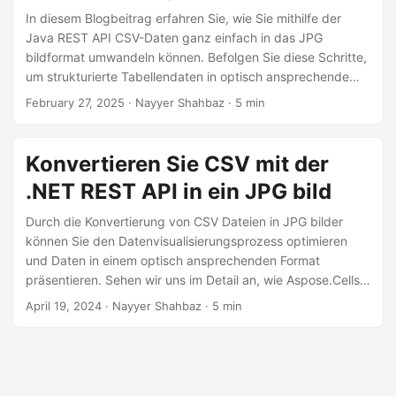
a
In diesem Blogbeitrag erfahren Sie, wie Sie mithilfe der
l
Java REST API CSV-Daten ganz einfach in das JPG
t
bildformat umwandeln können. Befolgen Sie diese Schritte,
um strukturierte Tabellendaten in optisch ansprechende
e
Bilder umzuwandeln. Ganz gleich, ob Sie Berichte erstellen,
n
February 27, 2025
· Nayyer Shahbaz · 5 min
Datensätze visualisieren oder gemeinsam nutzbare Bilder
erstellen möchten, diese Lösung sorgt für Genauigkeit und
Effizienz.
Konvertieren Sie CSV mit der
.NET REST API in ein JPG bild
Durch die Konvertierung von CSV Dateien in JPG bilder
können Sie den Datenvisualisierungsprozess optimieren
und Daten in einem optisch ansprechenden Format
präsentieren. Sehen wir uns im Detail an, wie Aspose.Cells
Cloud CSV-Daten mühelos in JPG bilder umwandeln und
April 19, 2024
· Nayyer Shahbaz · 5 min
Datenvisualisierungs-Workflows verbessern kann.