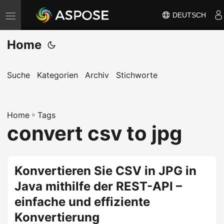
DEUTSCH
N
a
Home
v
i
g
Suche
Kategorien
Archiv
Stichworte
a
t
Home
i
»
Tags
convert csv to jpg
o
n
u
Konvertieren Sie CSV in JPG in
m
Java mithilfe der REST-API –
s
c
einfache und effiziente
h
Konvertierung