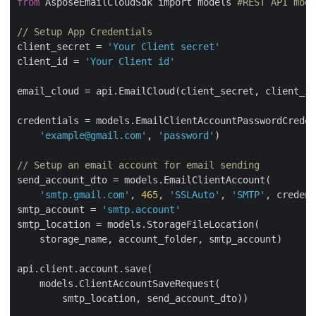
from
 AsposeEmailCloudSdk import models 
#REST API mo
// Setup App Credentials 
client_secret = 
'Your Client secret'
client_id = 
'Your Client id'
email_cloud = api.EmailCloud(client_secret, client_i
credentials = models.EmailClientAccountPasswordCrede
'example@gmail.com'
, 
'password'
)

// Setup an email account for email sending
send_account_dto = models.EmailClientAccount(

'smtp.gmail.com'
, 
465
, 
'SSLAuto'
, 
'SMTP'
, creden
smtp_account = 
'smtp.account'
smtp_location = models.StorageFileLocation(

    storage_name, account_folder, smtp_account)

api.client.account.save(

    models.ClientAccountSaveRequest(

        smtp_location, send_account_dto))
