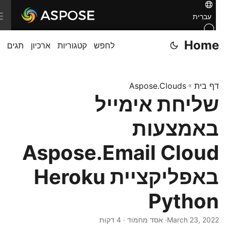
T
עִברִית
o
Home
לחפש
קטגוריות
ארכיון
תגים
g
g
l
דף בית
»
Aspose.Clouds
e
שליחת אימייל
n
a
באמצעות
v
i
Aspose.Email Cloud
g
באפליקציית Heroku
a
t
Python
i
o
March 23, 2022
· אסד מחמוד · 4 דקות