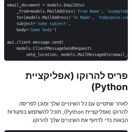
email_document = models.EmailDto(

    _from=models.MailAddress(
'From Name'
, 
'example@
    to=[models.MailAddress(
'To Name'
, 
'to@aspose.co
    subject=
'Some subject'
,

    body=
'Some body'
)

api.client.message.send(

    models.ClientMessageSendRequest(

פריס להרוקו (אפליקציית
Python)
לאחר שתסיים עם כל השינויים שלך ומוכן לפריסה
להרוקו (אפליקציית Python), תוכל להשתמש בפקודות
הבאות כדי לדחוף את השינויים שלך להרוקו.