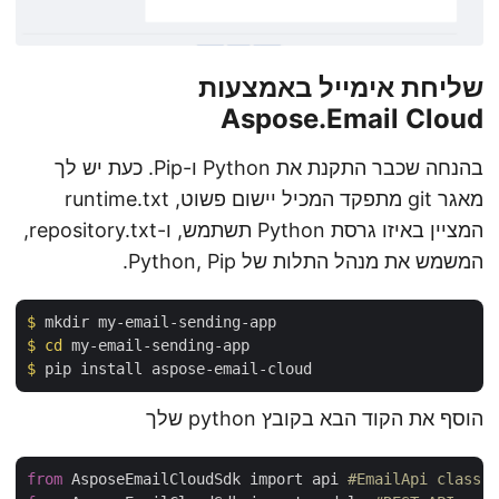
שליחת אימייל באמצעות
Aspose.Email Cloud
בהנחה שכבר התקנת את Python ו-Pip. כעת יש לך
מאגר git מתפקד המכיל יישום פשוט, runtime.txt
המציין באיזו גרסת Python תשתמש, ו-repository.txt,
המשמש את מנהל התלות של Python, Pip.
$
 mkdir my-email-sending-app
$
cd
 my-email-sending-app
$
 pip install aspose-email-cloud
הוסף את הקוד הבא בקובץ python שלך
from
 AsposeEmailCloudSdk import api 
#EmailApi class