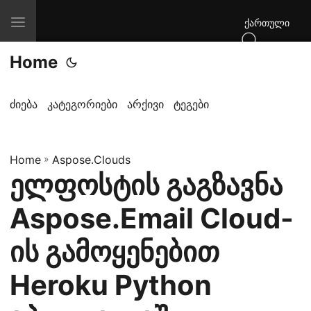
T
ქართული
o
Home
g
g
l
ძიება
კატეგორიები
არქივი
ტეგები
e
n
Home
a
»
Aspose.Clouds
ელფოსტის გაგზავნა
v
i
Aspose.Email Cloud-
g
a
ის გამოყენებით
t
Heroku Python
i
o