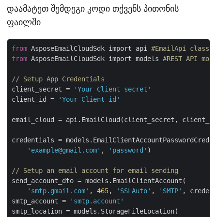
დაამატეთ შემდეგი კოდი თქვენს პითონის
ფაილში
from
 AsposeEmailCloudSdk import api 
#EmailApi class i
from
 AsposeEmailCloudSdk import models 
#REST API mode
// Setup App Credentials 
client_secret = 
'Your Client secret'
client_id = 
'Your Client id'
email_cloud = api.EmailCloud(client_secret, client_id
credentials = models.EmailClientAccountPasswordCreden
'example@gmail.com'
, 
'password'
)

// Setup an email account for email sending
send_account_dto = models.EmailClientAccount(

'smtp.gmail.com'
, 
465
, 
'SSLAuto'
, 
'SMTP'
, credent
smtp_account = 
'smtp.account'
smtp_location = models.StorageFileLocation(
