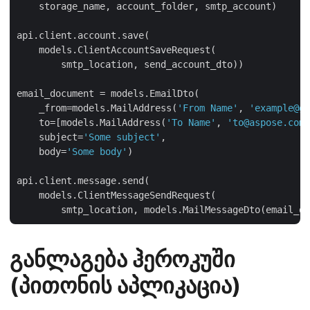
    storage_name, account_folder, smtp_account)

api.client.account.save(

    models.ClientAccountSaveRequest(

        smtp_location, send_account_dto))

email_document = models.EmailDto(

    _from=models.MailAddress(
'From Name'
, 
'example@gm
    to=[models.MailAddress(
'To Name'
, 
'to@aspose.com'
    subject=
'Some subject'
,

    body=
'Some body'
)

api.client.message.send(

    models.ClientMessageSendRequest(

განლაგება ჰეროკუში
(პითონის აპლიკაცია)