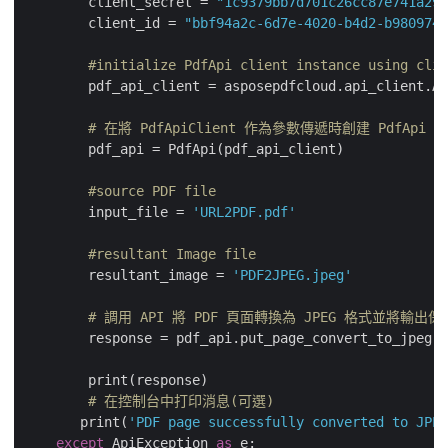
        client_secret = 
"1c9379bb7d701c26cc87e741a299
        client_id = 
"bbf94a2c-6d7e-4020-b4d2-b9809741
#initialize PdfApi client instance using clie
        pdf_api_client = asposepdfcloud.api_client.Ap
# 在將 PdfApiClient 作為參數傳遞時創建 PdfApi 
        pdf_api = PdfApi(pdf_api_client)

#source PDF file
        input_file = 
'URL2PDF.pdf'
#resultant Image file
        resultant_image = 
'PDF2JPEG.jpeg'
# 調用 API 將 PDF 頁面轉換為 JPEG 格式並將輸出
        response = pdf_api.put_page_convert_to_jpeg(n
        print(response)

# 在控制台中打印消息(可選)
       print(
'PDF page successfully converted to JPEG
except
 ApiException 
as
 e:
