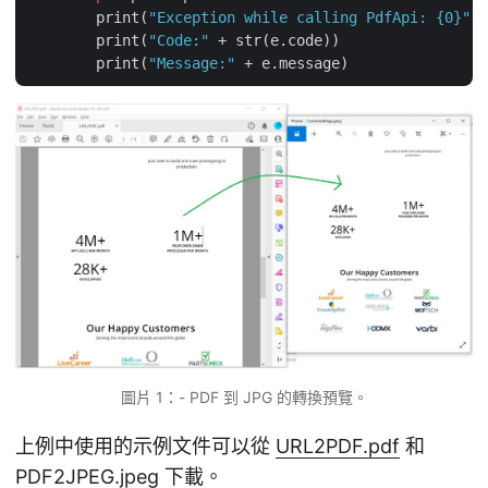
        print(
"Exception while calling PdfApi: {0}"
.f
        print(
"Code:"
 + str(e.code))

        print(
"Message:"
圖片 1：- PDF 到 JPG 的轉換預覽。
上例中使用的示例文件可以從
URL2PDF.pdf
和
PDF2JPEG.jpeg
下載。