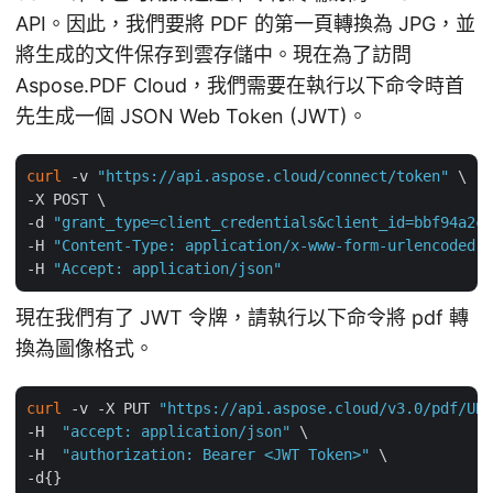
API。因此，我們要將 PDF 的第一頁轉換為 JPG，並
將生成的文件保存到雲存儲中。現在為了訪問
Aspose.PDF Cloud，我們需要在執行以下命令時首
先生成一個 JSON Web Token (JWT)。
curl
 -v 
"https://api.aspose.cloud/connect/token"
 \

-X POST \

-d 
"grant_type=client_credentials&client_id=bbf94a2c-
-H 
"Content-Type: application/x-www-form-urlencoded"
 
-H 
"Accept: application/json"
現在我們有了 JWT 令牌，請執行以下命令將 pdf 轉
換為圖像格式。
curl
 -v -X PUT 
"https://api.aspose.cloud/v3.0/pdf/URL
-H  
"accept: application/json"
 \

-H  
"authorization: Bearer <JWT Token>"
 \
