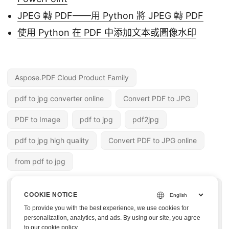
JPEG 轉 PDF——用 Python 將 JPEG 轉 PDF
使用 Python 在 PDF 中添加文本或圖像水印
Aspose.PDF Cloud Product Family
pdf to jpg converter online
Convert PDF to JPG
PDF to Image
pdf to jpg
pdf2jpg
pdf to jpg high quality
Convert PDF to JPG online
from pdf to jpg
« 上一篇
下一篇 »
COOKIE NOTICE
使用 Python REST
使用 Python Cloud
To provide you with the best experience, we use cookies for
API 新增或刪除 PDF
SDK 從 PDF 提取圖像
personalization, analytics, and ads. By using our site, you agree
to
our cookie policy
.