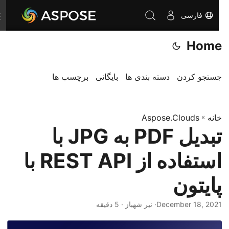
فارسی
T
o
Home
g
g
l
جستجو کردن
دسته بندی ها
بایگانی
برچسب ها
e
n
خانه
»
Aspose.Clouds
a
تبدیل PDF به JPG با
v
i
استفاده از REST API با
g
a
پایتون
t
i
December 18, 2021
· نیر شهباز · 5 دقیقه
o