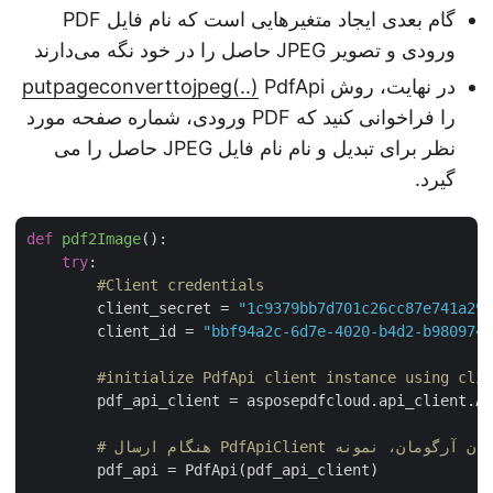
گام بعدی ایجاد متغیرهایی است که نام فایل PDF
ورودی و تصویر JPEG حاصل را در خود نگه می‌دارند
در نهایت، روش
PdfApi
putpageconverttojpeg(..)
را فراخوانی کنید که PDF ورودی، شماره صفحه مورد
نظر برای تبدیل و نام نام فایل JPEG حاصل را می
گیرد.
def
pdf2Image
():
try
:

#Client credentials
        client_secret = 
"1c9379bb7d701c26cc87e741a2
        client_id = 
"bbf94a2c-6d7e-4020-b4d2-b98097
#initialize PdfApi client instance using cl
        pdf_api_client = asposepdfcloud.api_client.A
        pdf_api = PdfApi(pdf_api_client)
