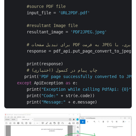
#source PDF file
        input_file = 
'URL2PDF.pdf'
#resultant Image file
        resultant_image = 
'PDF2JPEG.jpeg'
        response = pdf_api.put_page_convert_to_jpeg
        print(response)

# چاپ پیام در کنسول (اختیاری)
       print(
'PDF page successfully converted to JP
except
 ApiException 
as
 e:

        print(
"Exception while calling PdfApi: {0}"
        print(
"Code:"
 + str(e.code))

        print(
"Message:"