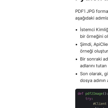
PDF’i JPG forma
aşağıdaki adımlar
İstemci Kimliğ
bir örneğini o
Şimdi, ApiClie
örneği oluştu
Bir sonraki a
adlarını tutan
Son olarak, g
dosya adının 
def
pdf2Image
()
try
:

#Client