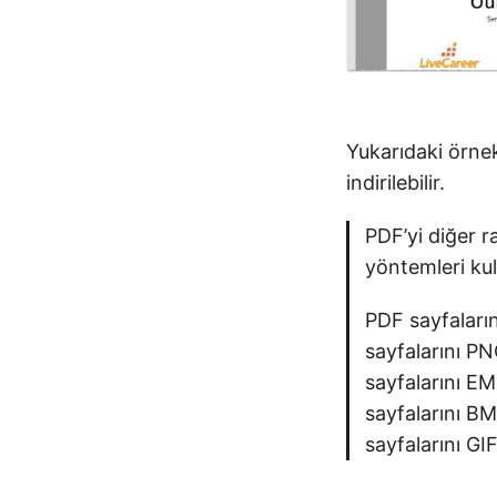
Yukarıdaki örne
indirilebilir.
PDF’yi diğer r
yöntemleri kul
PDF sayfaları
sayfalarını P
sayfalarını E
sayfalarını B
sayfalarını GI