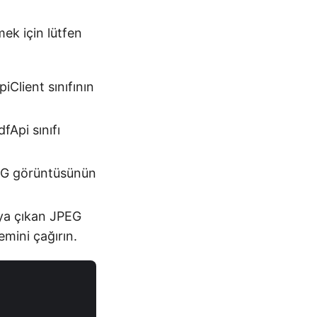
ek için lütfen
iClient sınıfının
fApi sınıfı
PEG görüntüsünün
aya çıkan JPEG
mini çağırın.