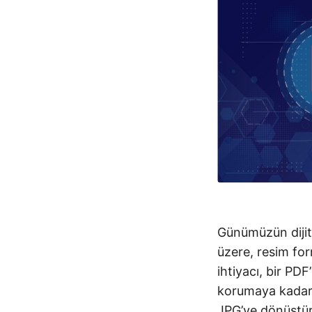
Günümüzün diji
üzere, resim fo
ihtiyacı, bir PD
korumaya kadar 
JPG’ye dönüştürm