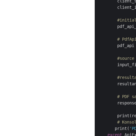
        client_
        client_
#initia
        pdf_api
# PdfAp
        pdf_api 
#source
        input_f
#result
        resulta
# PDF s
        respons
        print(re
# Konso
       print(
'P
except
 ApiE