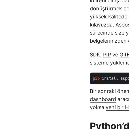
külfetli bir iş o
dönüştürmek çok
yüksek kalitede
kılavuzda, Aspo
sürecinde size 
belgelerinizden 
SDK,
PIP
ve
Git
sisteme yükleme
pip
Bir sonraki öne
dashboard
aracı
yoksa
yeni bir 
Python’d