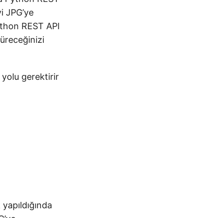
yi JPG’ye
ython REST API
üreceğinizi
 yolu gerektirir
 yapıldığında