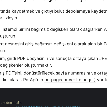
tında kaydetmek ve çıktıyı bulut depolamaya kaydetm
ı izleyin.
i İstemci Sırrını bağımsız değişken olarak sağlarken Ap
luşturun
nt nesnesini giriş bağımsız değişkeni olarak alan bir Pd
run.
dım, girdi PDF dosyasının ve sonuçta ortaya çıkan J
 değişkenler oluşturmaktır.
iriş PDF’sini, dönüştürülecek sayfa numarasını ve ort
adını alarak PdfApi’nin
putpageconverttojpeg(..)
yönte
:
 credentials