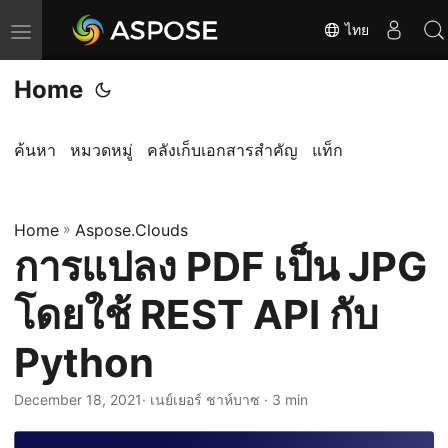
ไทย
T
o
Home
g
g
l
ค้นหา
หมวดหมู่
คลังเก็บเอกสารสำคัญ
แท็ก
e
n
Home
a
»
Aspose.Clouds
การแปลง PDF เป็น JPG
v
i
โดยใช้ REST API กับ
g
a
Python
t
i
December 18, 2021
· เนย์เยอร์ ชาห์บาซ · 3 min
o