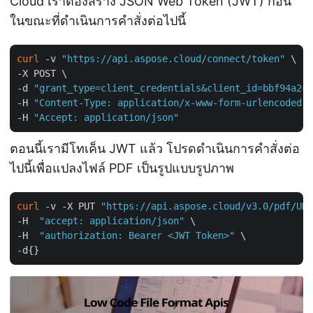
Cloud เราต้องสร้าง JSON Web Token (JWT) ก่อน
ในขณะที่ดำเนินการคำสั่งต่อไปนี้
curl
 -v 
"https://api.aspose.cloud/connect/token"
 \

-X POST \

-d 
"grant_type=client_credentials&client_id=bbf94a2c-
-H 
"Content-Type: application/x-www-form-urlencoded"
 
-H 
"Accept: application/json"
ตอนนี้เรามีโทเค็น JWT แล้ว โปรดดำเนินการคำสั่งต่อ
ไปนี้เพื่อแปลงไฟล์ PDF เป็นรูปแบบรูปภาพ
curl
 -v -X PUT 
"https://api.aspose.cloud/v3.0/pdf/URL
-H  
"accept: application/json"
 \

-H  
"authorization: Bearer <JWT Token>"
 \
