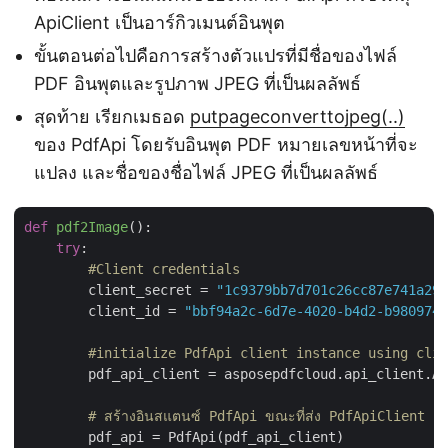
ApiClient เป็นอาร์กิวเมนต์อินพุต
ขั้นตอนต่อไปคือการสร้างตัวแปรที่มีชื่อของไฟล์
PDF อินพุตและรูปภาพ JPEG ที่เป็นผลลัพธ์
สุดท้าย เรียกเมธอด
putpageconverttojpeg(..)
ของ PdfApi โดยรับอินพุต PDF หมายเลขหน้าที่จะ
แปลง และชื่อของชื่อไฟล์ JPEG ที่เป็นผลลัพธ์
def
pdf2Image
():
try
:

#Client credentials
        client_secret = 
"1c9379bb7d701c26cc87e741a299
        client_id = 
"bbf94a2c-6d7e-4020-b4d2-b9809741
#initialize PdfApi client instance using clie
        pdf_api_client = asposepdfcloud.api_client.Ap
# สร้างอินสแตนซ์ PdfApi ขณะที่ส่ง PdfApiClient เป็น
        pdf_api = PdfApi(pdf_api_client)
