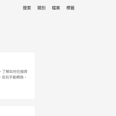
搜索
類別
檔案
標籤
化它。了解如何在線將
解。告別手動轉換，