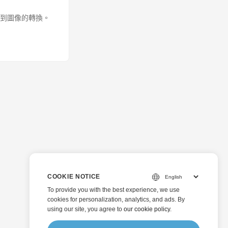
DF 到圖像的轉換。
COOKIE NOTICE
To provide you with the best experience, we use
cookies for personalization, analytics, and ads. By
using our site, you agree to
our cookie policy
.