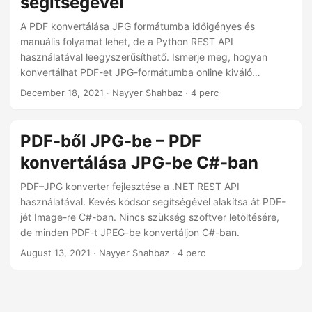
segítségével
n
A PDF konvertálása JPG formátumba időigényes és
manuális folyamat lehet, de a Python REST API
használatával leegyszerűsíthető. Ismerje meg, hogyan
konvertálhat PDF-et JPG-formátumba online kiváló
minőségben. A PDF-ből JPG formátumba online
December 18, 2021
· Nayyer Shahbaz · 4 perc
konvertáláshoz lépésről lépésre szóló utasításokkal és
kódmintákkal alakítson ki átfogó ismereteket. Mondjon
búcsút a kézi konvertálásnak, és kezdje el könnyedén
PDF-ből JPG-be – PDF
konvertálni a PDF-et képpé!
konvertálása JPG-be C#-ban
PDF–JPG konverter fejlesztése a .NET REST API
használatával. Kevés kódsor segítségével alakítsa át PDF-
jét Image-re C#-ban. Nincs szükség szoftver letöltésére,
de minden PDF-t JPEG-be konvertáljon C#-ban.
August 13, 2021
· Nayyer Shahbaz · 4 perc