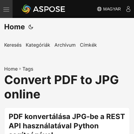
MAGYAR
T
o
Home
g
g
l
Keresés
Kategóriák
Archívum
Címkék
e
n
Home
a
»
Tags
Convert PDF to JPG
v
i
online
g
a
t
PDF konvertálása JPG-be a REST
i
API használatával Python
o