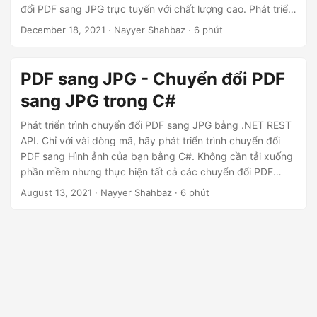
ớ
đổi PDF sang JPG trực tuyến với chất lượng cao. Phát triển
n
sự hiểu biết toàn diện với hướng dẫn từng bước và mẫu mã
December 18, 2021
· Nayyer Shahbaz · 6 phút
để chuyển đổi PDF sang JPG trực tuyến. Nói lời tạm biệt
g
với chuyển đổi thủ công, bắt đầu chuyển đổi PDF sang hình
ảnh một cách dễ dàng!
PDF sang JPG - Chuyển đổi PDF
sang JPG trong C#
Phát triển trình chuyển đổi PDF sang JPG bằng .NET REST
API. Chỉ với vài dòng mã, hãy phát triển trình chuyển đổi
PDF sang Hình ảnh của bạn bằng C#. Không cần tải xuống
phần mềm nhưng thực hiện tất cả các chuyển đổi PDF
sang JPEG bằng C#.
August 13, 2021
· Nayyer Shahbaz · 6 phút