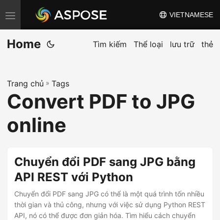
VIETNAMESE
C
h
Home
u
Tìm kiếm
Thể loại
lưu trữ
thẻ
y
ể
Trang chủ
»
Tags
n
Convert PDF to JPG
đ
ổ
online
i
đ
i
Chuyển đổi PDF sang JPG bằng
ề
API REST với Python
u
Chuyển đổi PDF sang JPG có thể là một quá trình tốn nhiều
h
thời gian và thủ công, nhưng với việc sử dụng Python REST
ư
API, nó có thể được đơn giản hóa. Tìm hiểu cách chuyển