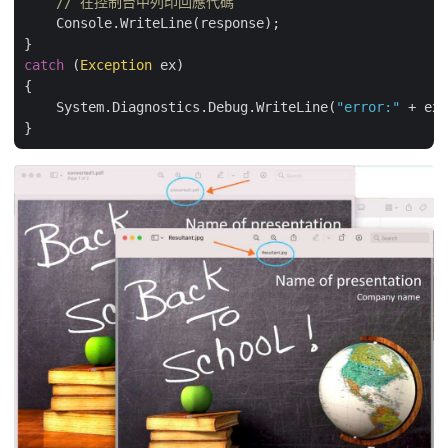
// 在控制台中列印回應代碼
    Console.WriteLine(response);

catch
 (
Exception
 ex)

{

    System.Diagnostics.Debug.WriteLine(
"error:"
 + ex.