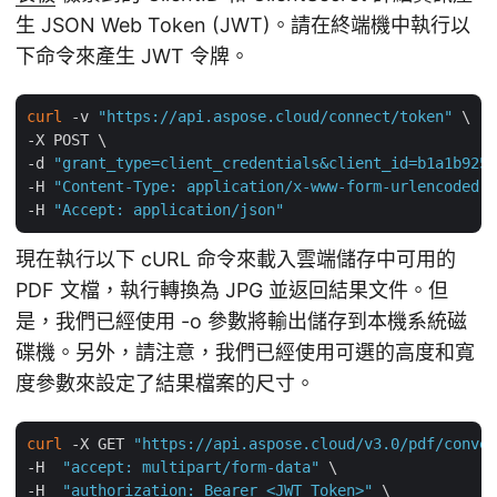
生 JSON Web Token (JWT)。請在終端機中執行以
下命令來產生 JWT 令牌。
curl
 -v 
"https://api.aspose.cloud/connect/token"
 \

-X POST \

-d 
"grant_type=client_credentials&client_id=b1a1b925-
-H 
"Content-Type: application/x-www-form-urlencoded"
 
-H 
"Accept: application/json"
現在執行以下 cURL 命令來載入雲端儲存中可用的
PDF 文檔，執行轉換為 JPG 並返回結果文件。但
是，我們已經使用 -o 參數將輸出儲存到本機系統磁
碟機。另外，請注意，我們已經使用可選的高度和寬
度參數來設定了結果檔案的尺寸。
curl
 -X GET 
"https://api.aspose.cloud/v3.0/pdf/conver
-H  
"accept: multipart/form-data"
 \

-H  
"authorization: Bearer <JWT Token>"
 \
