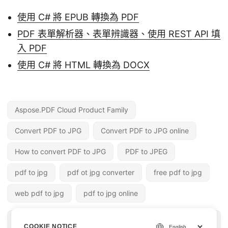
使用 C# 將 EPUB 轉換為 PDF
PDF 表單解析器、表單辨識器、使用 REST API 填
入 PDF
使用 C# 將 HTML 轉換為 DOCX
Aspose.PDF Cloud Product Family
Convert PDF to JPG
Convert PDF to JPG online
How to convert PDF to JPG
PDF to JPEG
pdf to jpg
pdf ot jpg converter
free pdf to jpg
web pdf to jpg
pdf to jpg online
« 上一篇
下一篇 »
COOKIE NOTICE