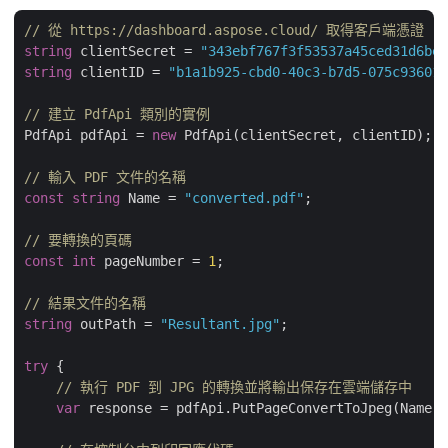
// 從 https://dashboard.aspose.cloud/ 取得客戶端憑證
string
 clientSecret = 
"343ebf767f3f53537a45ced31d6be3
string
 clientID = 
"b1a1b925-cbd0-40c3-b7d5-075c936012
// 建立 PdfApi 類別的實例
PdfApi pdfApi = 
new
 PdfApi(clientSecret, clientID);

// 輸入 PDF 文件的名稱
const
string
 Name = 
"converted.pdf"
;

// 要轉換的頁碼
const
int
 pageNumber = 
1
;

// 結果文件的名稱
string
 outPath = 
"Resultant.jpg"
;

try
 {

// 執行 PDF 到 JPG 的轉換並將輸出保存在雲端儲存中
var
 response = pdfApi.PutPageConvertToJpeg(Name, 