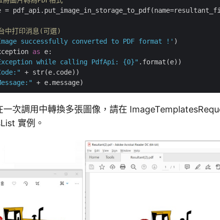
e = pdf_api.put_image_in_storage_to_pdf(name=resultant_fi
台中打印消息(可選)
Image successfully converted to PDF format !'
)    

xception 
as
 e:

Exception while calling PdfApi: {0}"
.format(e))

Code:"
 + str(e.code))

Message:"
次調用中轉換多張圖像，請在 ImageTemplatesRequ
List 實例。