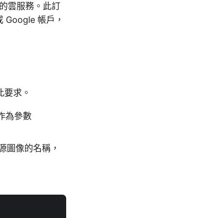
的雲服務。此訂
oogle 帳戶，
此要求。
t 作為參數
定義源圖像的名稱，