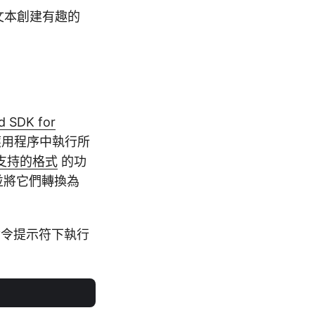
文本創建有趣的
d SDK for
n 應用程序中執行所
支持的格式
的功
，並將它們轉換為
命令提示符下執行