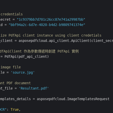
:
 credentials
secret = 
"1c9379bb7d701c26cc87e741a29987bb"
id = 
"bbf94a2c-6d7e-4020-b4d2-b9809741374e"
lize PdfApi client instance using client credetials
_client = asposepdfcloud.api_client.ApiClient(client_secr
dfApiClient 作為參數傳遞時創建 PdfApi 實例
= PdfApi(pdf_api_client)

 image file
ile = 
'source.jpg'
ant PDF document
nt_file = 
'Resultant.pdf'
emplates_details = asposepdfcloud.ImageTemplatesRequest

OCR"
: 
True
,
