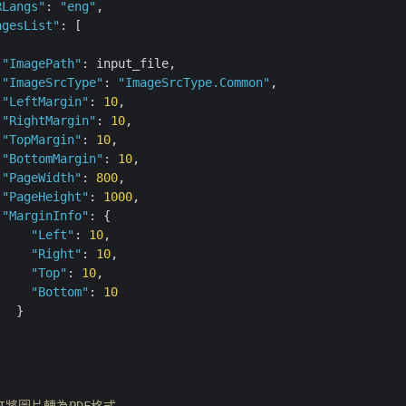
RLangs"
: 
"eng"
,

agesList"
: [

"ImagePath"
: input_file,

"ImageSrcType"
: 
"ImageSrcType.Common"
,

"LeftMargin"
: 
10
,

"RightMargin"
: 
10
,

"TopMargin"
: 
10
,

"BottomMargin"
: 
10
,

"PageWidth"
: 
800
,

"PageHeight"
: 
1000
,

"MarginInfo"
: {

"Left"
: 
10
,

"Right"
: 
10
,

"Top"
: 
10
,

"Bottom"
: 
10
  }

PI將圖片轉為PDF格式