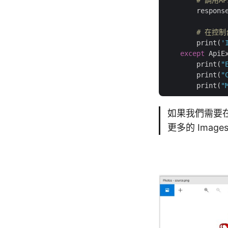
        respons
# 在控制
        print(
'
except
 ApiE
        print(
"
        print(
"
        print(
"
如果我們需要在一
更多的 Images