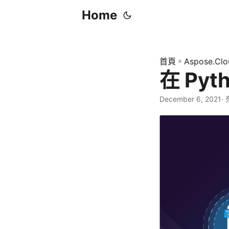
Home
首頁
»
Aspose.Clo
在 Pyt
December 6, 2021
·