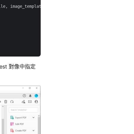
le, image_templates= image_templates_details)

est 對像中指定