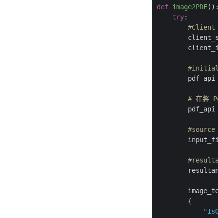
def
image2PDF
()
try
:

#Client
        client_
        client_
#initia
        pdf_api
# 在將 P
        pdf_api 
#source
        input_f
#result
        resulta
        image_t
        {

"Is