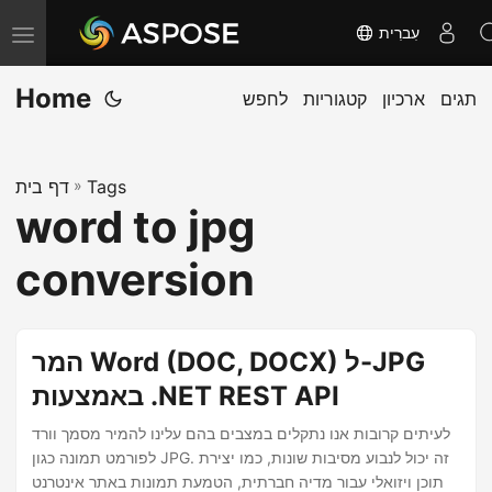
עִברִית
T
o
Home
תגים
ארכיון
קטגוריות
לחפש
g
g
l
Tags
»
דף בית
e
word to jpg
n
a
conversion
v
i
g
המר Word (DOC, DOCX) ל-JPG
a
באמצעות .NET REST API
t
לעיתים קרובות אנו נתקלים במצבים בהם עלינו להמיר מסמך וורד
i
לפורמט תמונה כגון JPG. זה יכול לנבוע מסיבות שונות, כמו יצירת
o
תוכן ויזואלי עבור מדיה חברתית, הטמעת תמונות באתר אינטרנט