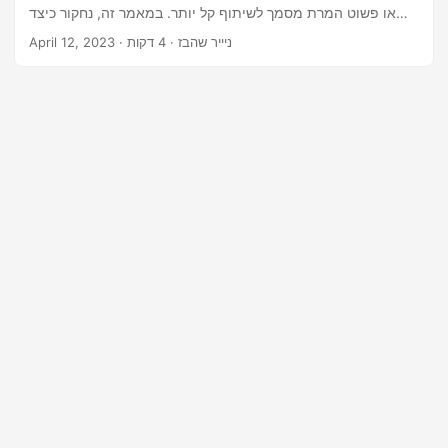
n
או פשוט המרת מסמך לשיתוף קל יותר. במאמר זה, נחקור כיצד
להמיר מסמכי Word לתמונות JPG באמצעות C# .NET ו-Cloud
· ניייר שהבז · 4 דקות
April 12, 2023
SDK, ונדון בגישות שונות להשגת המרה זו.