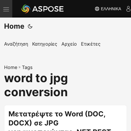
ΕΛΛΗΝΙΚΆ
Ε
ν
Home
α
λ
λ
Αναζήτηση
Κατηγορίες
Αρχείο
Ετικέτες
α
γ
Home
ή
»
Tags
word to jpg
π
λ
conversion
ο
ή
γ
Μετατρέψτε το Word (DOC,
η
DOCX) σε JPG
σ