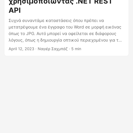
χρησιμοποιώντας .NET REST
η
API
ς
Συχνά συναντάμε καταστάσεις όπου πρέπει να
μετατρέψουμε ένα έγγραφο του Word σε μορφή εικόνας
όπως το JPG. Αυτό μπορεί να οφείλεται σε διάφορους
λόγους, όπως η δημιουργία οπτικού περιεχομένου για τα
μέσα κοινωνικής δικτύωσης, η ενσωμάτωση εικόνων σε
April 12, 2023
· Ναγιέρ Σαχμπάζ · 5 min
έναν ιστότοπο ή απλώς η μετατροπή ενός εγγράφου για
ευκολότερη κοινή χρήση. Σε αυτό το άρθρο, θα
διερευνήσουμε τον τρόπο μετατροπής εγγράφων του
Word σε εικόνες JPG χρησιμοποιώντας C# .NET και
Cloud SDK και θα συζητήσουμε διαφορετικές
προσεγγίσεις για την επίτευξη αυτής της μετατροπής.