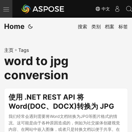
中文
切
换
Home
导
搜索
类别
档案
标签
航
主页
»
Tags
word to jpg
conversion
使用 .NET REST API 将
Word(DOC、DOCX)转换为 JPG
我们经常会遇到需要将Word文档转换为JPG等图片格式的情
况。这可能是由于各种原因造成的，例如为社交媒体创建视觉
内容、在网站中嵌入图像，或者只是转换文档以便于共享。在