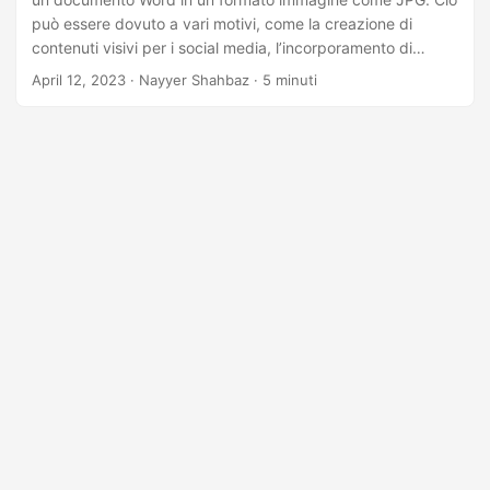
può essere dovuto a vari motivi, come la creazione di
contenuti visivi per i social media, l’incorporamento di
immagini in un sito Web o semplicemente la conversione di
April 12, 2023
· Nayyer Shahbaz · 5 minuti
un documento per una condivisione più semplice. In questo
articolo, esploreremo come convertire i documenti di Word
in immagini JPG utilizzando C# .NET e Cloud SDK e
discuteremo diversi approcci per ottenere questa
conversione.