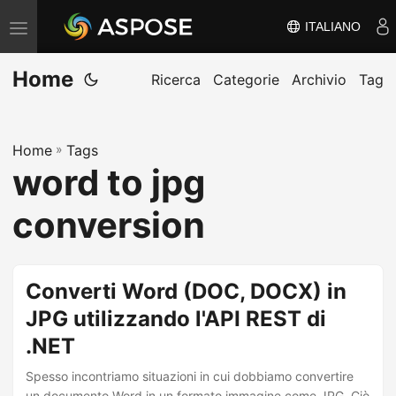
ITALIANO
V
ä
Home
x
Ricerca
Categorie
Archivio
Tag
l
a
Home
»
Tags
n
word to jpg
a
v
conversion
i
g
e
Converti Word (DOC, DOCX) in
r
JPG utilizzando l'API REST di
i
.NET
n
g
Spesso incontriamo situazioni in cui dobbiamo convertire
un documento Word in un formato immagine come JPG. Ciò