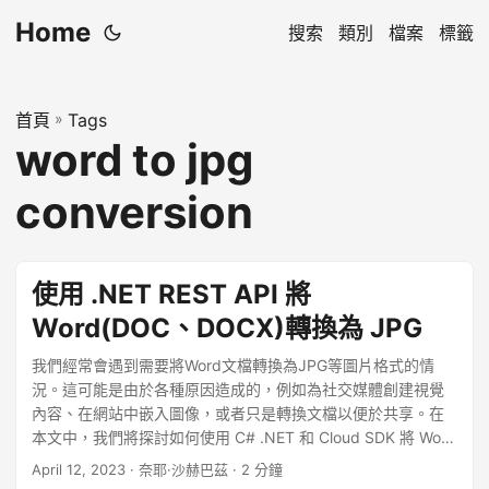
Home
搜索
類別
檔案
標籤
首頁
»
Tags
word to jpg
conversion
使用 .NET REST API 將
Word(DOC、DOCX)轉換為 JPG
我們經常會遇到需要將Word文檔轉換為JPG等圖片格式的情
況。這可能是由於各種原因造成的，例如為社交媒體創建視覺
內容、在網站中嵌入圖像，或者只是轉換文檔以便於共享。在
本文中，我們將探討如何使用 C# .NET 和 Cloud SDK 將 Word
文檔轉換為 JPG 圖像，並討論實現此轉換的不同方法。
April 12, 2023
· 奈耶·沙赫巴茲 · 2 分鐘